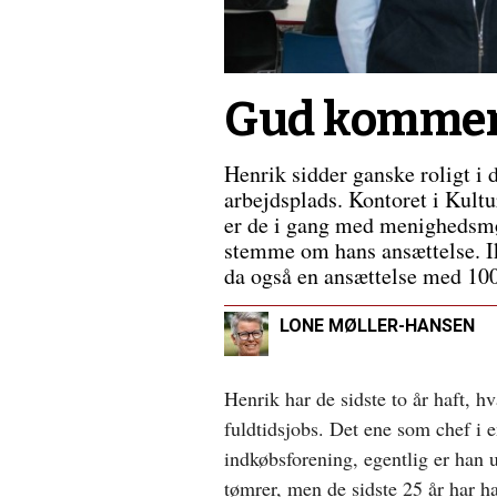
kærlighed
Forrige
indlæg:
Altid
et
valg
Gud kommer 
Henrik sidder ganske roligt i d
arbejdsplads. Kontoret i Kultu
er de i gang med menighedsmø
stemme om hans ansættelse. Ik
da også en ansættelse med 100
LONE MØLLER-HANSEN
Henrik har de sidste to år haft, hv
fuldtidsjobs. Det ene som chef i 
indkøbsforening, egentlig er han 
tømrer, men de sidste 25 år har h