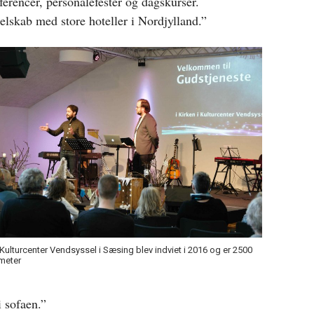
ferencer, personalefester og dagskurser.
selskab med store hoteller i Nordjylland.”
 Kulturcenter Vendsyssel i Sæsing blev indviet i 2016 og er 2500
meter
i sofaen.”