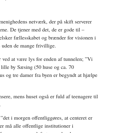
a menighedens netværk, der på skift serverer
rne. De tjener med det, de er gode til –
lsker fællesskabet og brænder for visionen i
e uden de mange frivillige.
 ved at være lys for enden af tunnelen; ”Vi
n lille by Sæsing (50 huse og ca. 70
lus og tre damer fra byen er begyndt at hjælpe
ere, mens huset også er fuld af teenagere til
.
”det i morgen offentliggøres, at centeret er
 må alle offentlige institutioner i