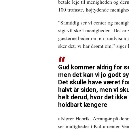
betale leje til menigheden og der
100 trofaste, højtydende menigh
”Samtidig ser vi center og menighe
sigt vil ske i menigheden. Det er 
gæsterne beder om en rundvisning,
sker det, vi har drømt om,” siger
Gud kommer aldrig for s
men det kan vi jo godt s
Det skulle have været fo
halvt år siden, men vi sku
helt derud, hvor det ikke
holdbart længere
afslører Henrik. Arrangør på den
ser muligheder i Kulturcenter Ven