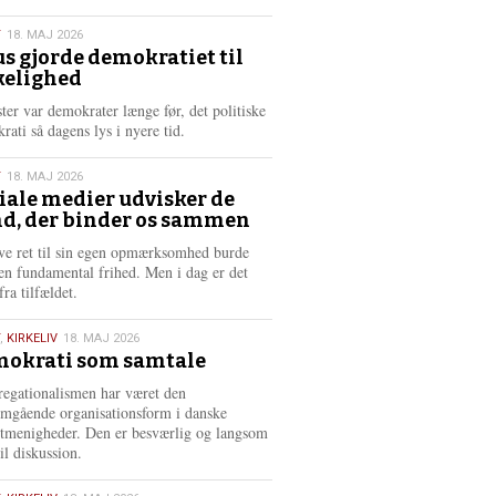
æ
s
T
18. MAJ 2026
m
us gjorde demokratiet til
e
kelighed
6
r
e
ster var demokrater længe før, det politiske
rati så dagens lys i nyere tid.
T
18. MAJ 2026
iale medier udvisker de
d, der binder os sammen
6
ve ret til sin egen opmærksomhed burde
en fundamental frihed. Men i dag er det
fra tilfældet.
,
KIRKELIV
18. MAJ 2026
okrati som samtale
6
egationalismen har været den
mgående organisationsform i danske
stmenigheder. Den er besværlig og langsom
il diskussion.