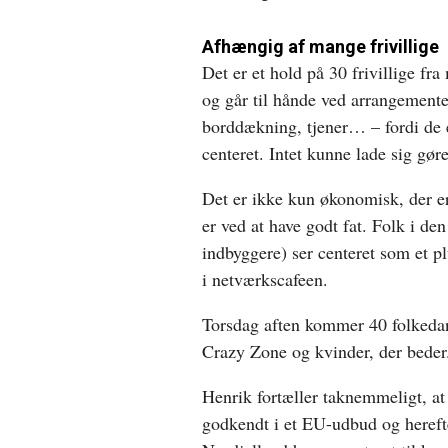
Afhængig af mange frivillige
Det er et hold på 30 frivillige fr
og går til hånde ved arrangemente
borddækning, tjener… – fordi de e
centeret. Intet kunne lade sig gør
Det er ikke kun økonomisk, der er
er ved at have godt fat. Folk i de
indbyggere) ser centeret som et p
i netværkscafeen.
Torsdag aften kommer 40 folkedans
Crazy Zone og kvinder, der beder
Henrik fortæller taknemmeligt, at 
godkendt i et EU-udbud og herefter