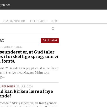
gten her
14.0:
15.0:
16.0:
OM BAPTIST.DK
HELE BLADET
STØT
at
AT
Gå til debat
T
5. AUGUST 2026
seunderet er, at Gud taler
st
os i forskellige sprog, som vi
6
 forstå
nart 25 år siden var jeg på én af mine første
ter i Sverige med Magnus Malm som
L
lig…
æ
s
,
PERSONER
25. JULI 2026
m
d kan kirken lære af nye
e
ende?
6
r
e
roende finder sjældent vej til troen gennem