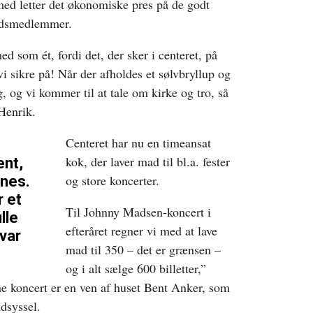
med letter det økonomiske pres på de godt
edsmedlemmer.
d som ét, fordi det, der sker i centeret, på
vi sikre på! Når der afholdes et sølvbryllup og
 og vi kommer til at tale om kirke og tro, så
 Henrik.
Centeret har nu en timeansat
kok, der laver mad til bl.a. fester
ent,
og store koncerter.
ynes.
r et
Til Johnny Madsen-koncert i
lle
efteråret regner vi med at lave
 var
mad til 350 – det er grænsen –
og i alt sælge 600 billetter,”
ne koncert er en ven af huset Bent Anker, som
dsyssel.