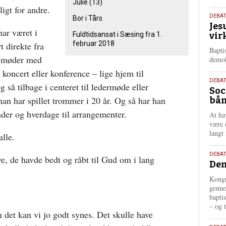
Julie (13)
igt for andre.
18.
DEBA
Bor i Tårs
Jes
maj
har været i
Fuldtidsansat i Sæsing fra 1.
vir
202
februar 2018
t direkte fra
Bapti
ft møder med
demok
t, koncert eller konference – lige hjem til
18.
DEBA
g så tilbage i centeret til ledermøde eller
Soc
maj
an har spillet trommer i 20 år. Og så har han
bån
202
der og hverdage til arrangementer.
At ha
være 
langt 
alle.
18.
DEBAT
e, de havde bedt og råbt til Gud om i lang
Dem
maj
202
Kongr
genne
bapti
– og t
det kan vi jo godt synes. Det skulle have