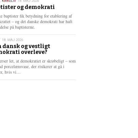
,
KIRKELIV
18. MAJ 2026
tister og demokrati
6
e baptister fik betydning for etablering af
ratiet – og det danske demokrati har haft
delse på baptisterne.
T
18. MAJ 2026
 dansk og vestligt
okrati overleve?
6
erser let, at demokratiet er skrøbeligt – som
d porcelænsvase, der risikerer at gå i
L
er, hvis vi…
æ
s
m
e
r
e