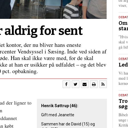
én af
viser
9.
DEBA
Oms
juli
aldrig for sent
sta
202
”Hvis
skal 
et kontor, der nu bliver hans eneste
gå li
rcenter Vendsyssel i Sæsing. Inde ved siden af
de. Han skal ikke være med, for de skal
10.
DEBA
ke at han er usikker på udfaldet – og det blev
Led
juni
 pct. opbakning.
202
Vi har
med lå
kerne
2.
DEBAT
Tro
juni
ad der ligner to
Henrik Søttrup (46):
søg
202
en
Bibel
Gift med Jeanette
uddannet
unge 
Sammen har de David (15) og
an købt
Kriti