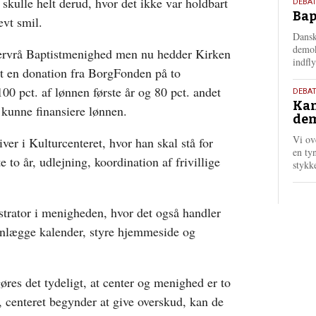
 skulle helt derud, hvor det ikke var holdbart
18.
DEBAT
Bap
maj
ævt smil.
202
Dansk
demok
ervrå Baptistmenighed men nu hedder Kirken
indfly
et en donation fra BorgFonden på to
100 pct. af lønnen første år og 80 pct. andet
18.
DEBA
Kan
maj
 kunne finansiere lønnen.
dem
202
Vi ov
ver i Kulturcenteret, hvor han skal stå for
en tyn
e to år, udlejning, koordination af frivillige
stykk
trator i menigheden, hvor det også handler
lanlægge kalender, styre hjemmeside og
gøres det tydeligt, at center og menighed er to
k, centeret begynder at give overskud, kan de