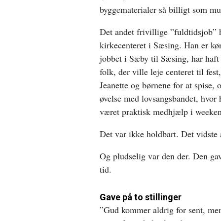
byggematerialer så billigt som mul
Det andet frivillige ”fuldtidsjob” 
kirkecenteret i Sæsing. Han er kør
jobbet i Sæby til Sæsing, har ha
folk, der ville leje centeret til fes
Jeanette og børnene for at spise, o
øvelse med lovsangsbandet, hvor h
været praktisk medhjælp i weeken
Det var ikke holdbart. Det vidste 
Og pludselig var den der. Den gav
tid.
Gave på to stillinger
”Gud kommer aldrig for sent, men 