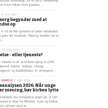
gørende beslutning. En ny ph.d.-afhandling
L
, at troen vokser frem gennem…
æ
s
T
9. JULI 2026
m
org begynder med at
e
ndse op
6
r
e
 vi vil slå hul igennem til andre mennesker,
vi gøre det uventede. Omsorg handler om at
L
dt…
æ
s
T
10. JUNI 2026
m
else - eller tjeneste?
e
6
r
 vænnet os til, at kirkens sprog er fyldt
e
neord: ledelse, strategi, retning,
L
opgaver og handleplaner. Vi arrangerer…
æ
s
,
KIRKELIV
2. JUNI 2026
m
sanalysen 2026: Når unge
e
er mening, bør kirken lytte
6
r
e
selskabets nye trosanalyse peger på, at især
mænd er åbne for Bibelen, troen og kirken.
L
kere advarer mod at…