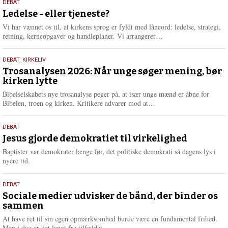
10.
DEBAT
m
juni
Ledelse - eller tjeneste?
e
2026
r
Vi har vænnet os til, at kirkens sprog er fyldt med låneord: ledelse, strategi,
e
L
retning, kerneopgaver og handleplaner. Vi arrangerer…
æ
s
2.
DEBAT
,
KIRKELIV
m
juni
Trosanalysen 2026: Når unge søger mening, bør
e
kirken lytte
2026
r
e
Bibelselskabets nye trosanalyse peger på, at især unge mænd er åbne for
L
Bibelen, troen og kirken. Kritikere advarer mod at…
æ
s
18.
DEBAT
m
maj
Jesus gjorde demokratiet til virkelighed
e
2026
r
Baptister var demokrater længe før, det politiske demokrati så dagens lys i
e
nyere tid.
18.
DEBAT
maj
Sociale medier udvisker de bånd, der binder os
sammen
2026
At have ret til sin egen opmærksomhed burde være en fundamental frihed.
Men i dag er det langt fra tilfældet.