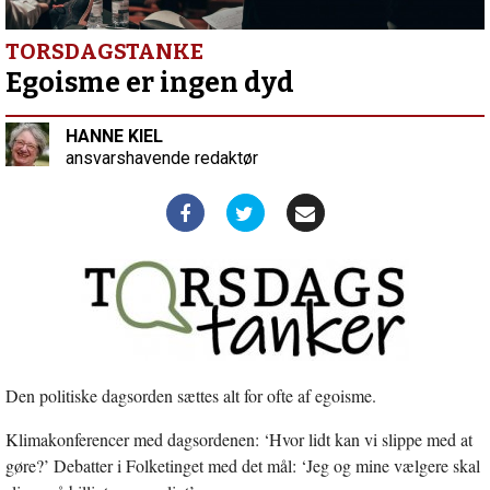
indlæg:
Forskelle
og
TORSDAGSTANKE
fællesskab
Egoisme er ingen dyd
HANNE KIEL
ansvarshavende redaktør
Den politiske dagsorden sættes alt for ofte af egoisme.
Klimakonferencer med dagsordenen: ‘Hvor lidt kan vi slippe med at
gøre?’ Debatter i Folketinget med det mål: ‘Jeg og mine vælgere skal