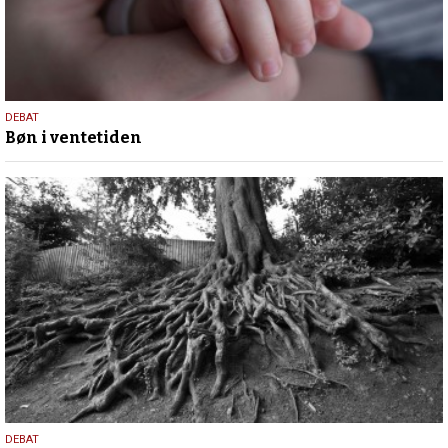
29.
DEBAT
Bøn i ventetiden
april
2026
23.
DEBAT