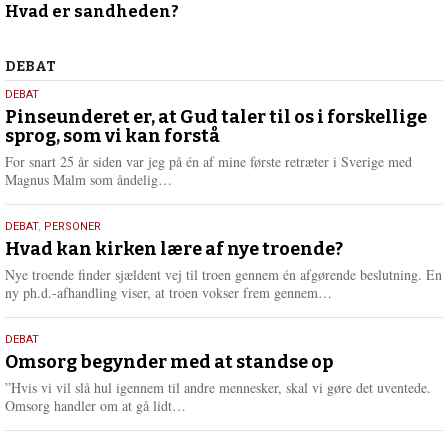
Hvad er sandheden?
april
2026
Debat
DEBAT
5.
DEBAT
august
Pinseunderet er, at Gud taler til os i forskellige
sprog, som vi kan forstå
2026
For snart 25 år siden var jeg på én af mine første retræter i Sverige med
L
Magnus Malm som åndelig…
æ
s
25.
DEBAT
,
PERSONER
m
juli
Hvad kan kirken lære af nye troende?
e
2026
r
Nye troende finder sjældent vej til troen gennem én afgørende beslutning. En
e
L
ny ph.d.-afhandling viser, at troen vokser frem gennem…
æ
s
9.
DEBAT
m
juli
Omsorg begynder med at standse op
e
2026
r
”Hvis vi vil slå hul igennem til andre mennesker, skal vi gøre det uventede.
e
L
Omsorg handler om at gå lidt…
æ
s