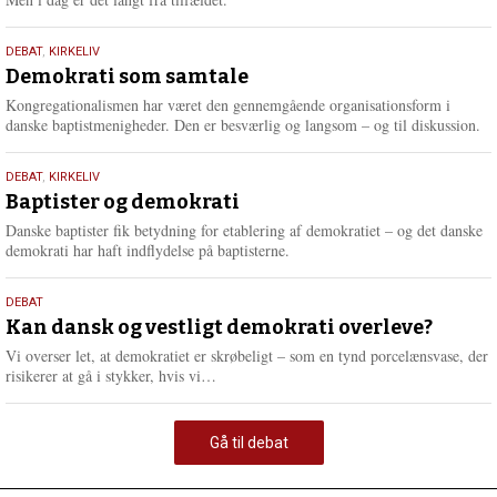
18.
DEBAT
,
KIRKELIV
maj
Demokrati som samtale
2026
Kongregationalismen har været den gennemgående organisationsform i
danske baptistmenigheder. Den er besværlig og langsom – og til diskussion.
18.
DEBAT
,
KIRKELIV
maj
Baptister og demokrati
2026
Danske baptister fik betydning for etablering af demokratiet – og det danske
demokrati har haft indflydelse på baptisterne.
18.
DEBAT
maj
Kan dansk og vestligt demokrati overleve?
2026
Vi overser let, at demokratiet er skrøbeligt – som en tynd porcelænsvase, der
L
risikerer at gå i stykker, hvis vi…
æ
s
m
Gå til debat
e
r
e