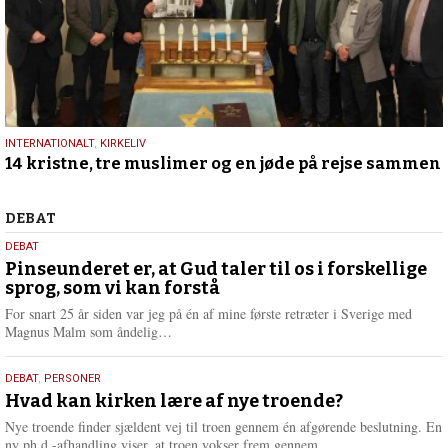
12.
INTERNATIONALT
,
KIRKELIV
14 kristne, tre muslimer og en jøde på rejse sammen
februar
2020
Debat
DEBAT
5.
DEBAT
august
Pinseunderet er, at Gud taler til os i forskellige
sprog, som vi kan forstå
2026
For snart 25 år siden var jeg på én af mine første retræter i Sverige med
L
Magnus Malm som åndelig…
æ
s
25.
DEBAT
,
PERSONER
m
juli
Hvad kan kirken lære af nye troende?
e
2026
r
Nye troende finder sjældent vej til troen gennem én afgørende beslutning. En
e
L
ny ph.d.-afhandling viser, at troen vokser frem gennem…