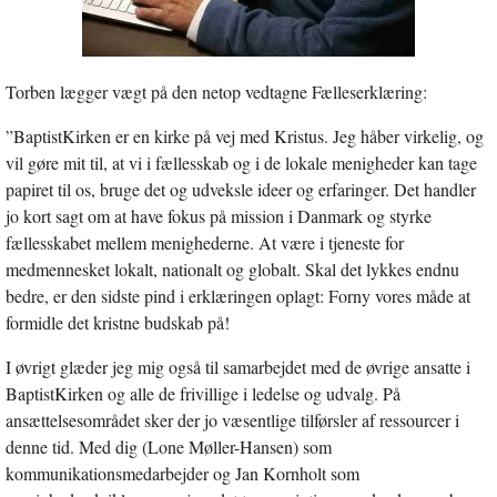
Torben lægger vægt på den netop vedtagne Fælleserklæring:
”BaptistKirken er en kirke på vej med Kristus. Jeg håber virkelig, og
vil gøre mit til, at vi i fællesskab og i de lokale menigheder kan tage
papiret til os, bruge det og udveksle ideer og erfaringer. Det handler
jo kort sagt om at have fokus på mission i Danmark og styrke
fællesskabet mellem menighederne. At være i tjeneste for
medmennesket lokalt, nationalt og globalt. Skal det lykkes endnu
bedre, er den sidste pind i erklæringen oplagt: Forny vores måde at
formidle det kristne budskab på!
I øvrigt glæder jeg mig også til samarbejdet med de øvrige ansatte i
BaptistKirken og alle de frivillige i ledelse og udvalg. På
ansættelsesområdet sker der jo væsentlige tilførsler af ressourcer i
denne tid. Med dig (Lone Møller-Hansen) som
kommunikationsmedarbejder og Jan Kornholt som