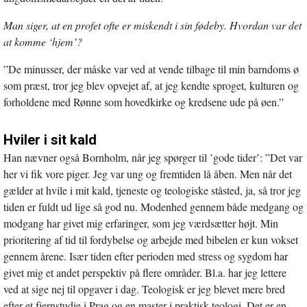
Man siger, at en profet ofte er miskendt i sin fødeby. Hvordan var det
at komme ‘hjem’?
”De minusser, der måske var ved at vende tilbage til min barndoms ø
som præst, tror jeg blev opvejet af, at jeg kendte sproget, kulturen og
forholdene med Rønne som hovedkirke og kredsene ude på øen.”
Hviler i sit kald
Han nævner også Bornholm, når jeg spørger til ’gode tider’: ”Det var
her vi fik vore piger. Jeg var ung og fremtiden lå åben. Men når det
gælder at hvile i mit kald, tjeneste og teologiske ståsted, ja, så tror jeg
tiden er fuldt ud lige så god nu. Modenhed gennem både medgang og
modgang har givet mig erfaringer, som jeg værdsætter højt. Min
prioritering af tid til fordybelse og arbejde med bibelen er kun vokset
gennem årene. Især tiden efter perioden med stress og sygdom har
givet mig et andet perspektiv på flere områder. Bl.a. har jeg lettere
ved at sige nej til opgaver i dag. Teologisk er jeg blevet mere bred
efter et fjernstudie i Prag og en master i praktisk teologi. Det er en