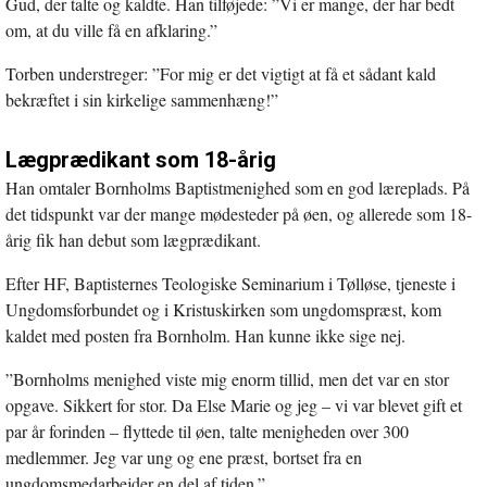
Gud, der talte og kaldte. Han tilføjede: ”Vi er mange, der har bedt
om, at du ville få en afklaring.”
Torben understreger: ”For mig er det vigtigt at få et sådant kald
bekræftet i sin kirkelige sammenhæng!”
Lægprædikant som 18-årig
Han omtaler Bornholms Baptistmenighed som en god læreplads. På
det tidspunkt var der mange mødesteder på øen, og allerede som 18-
årig fik han debut som lægprædikant.
Efter HF, Baptisternes Teologiske Seminarium i Tølløse, tjeneste i
Ungdomsforbundet og i Kristuskirken som ungdomspræst, kom
kaldet med posten fra Bornholm. Han kunne ikke sige nej.
”Bornholms menighed viste mig enorm tillid, men det var en stor
opgave. Sikkert for stor. Da Else Marie og jeg – vi var blevet gift et
par år forinden – flyttede til øen, talte menigheden over 300
medlemmer. Jeg var ung og ene præst, bortset fra en
ungdomsmedarbejder en del af tiden.”