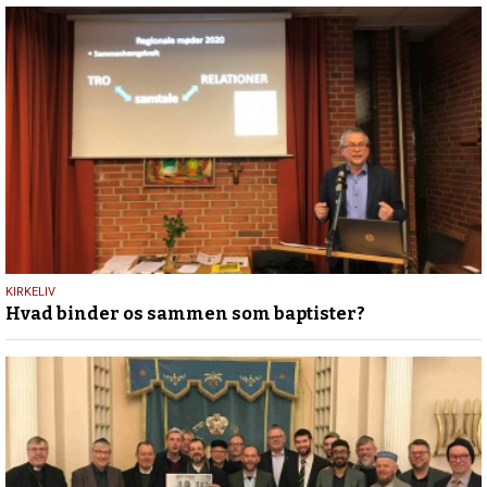
27.
KIRKELIV
Hvad binder os sammen som baptister?
februar
2020