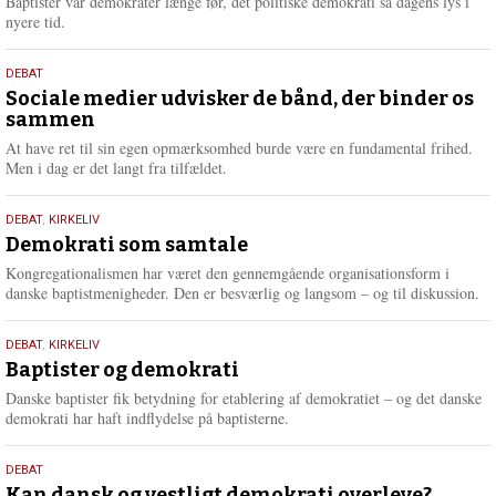
Baptister var demokrater længe før, det politiske demokrati så dagens lys i
e
nyere tid.
18.
DEBAT
maj
Sociale medier udvisker de bånd, der binder os
sammen
2026
At have ret til sin egen opmærksomhed burde være en fundamental frihed.
Men i dag er det langt fra tilfældet.
18.
DEBAT
,
KIRKELIV
maj
Demokrati som samtale
2026
Kongregationalismen har været den gennemgående organisationsform i
danske baptistmenigheder. Den er besværlig og langsom – og til diskussion.
18.
DEBAT
,
KIRKELIV
maj
Baptister og demokrati
2026
Danske baptister fik betydning for etablering af demokratiet – og det danske
demokrati har haft indflydelse på baptisterne.
18.
DEBAT
maj
Kan dansk og vestligt demokrati overleve?