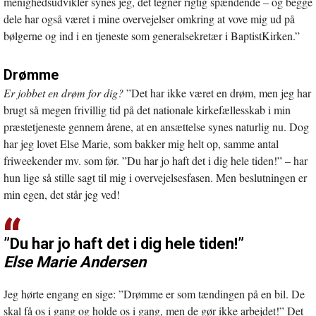
menighedsudvikler synes jeg, det tegner rigtig spændende – og begge
dele har også været i mine overvejelser omkring at vove mig ud på
bølgerne og ind i en tjeneste som generalsekretær i BaptistKirken.”
Drømme
Er jobbet en drøm for dig?
”Det har ikke været en drøm, men jeg har
brugt så megen frivillig tid på det nationale kirkefællesskab i min
præstetjeneste gennem årene, at en ansættelse synes naturlig nu. Dog
har jeg lovet Else Marie, som bakker mig helt op, samme antal
friweekender mv. som før. ”Du har jo haft det i dig hele tiden!” – har
hun lige så stille sagt til mig i overvejelsesfasen. Men beslutningen er
min egen, det står jeg ved!
”Du har jo haft det i dig hele tiden!”
Else Marie Andersen
Jeg hørte engang en sige: ”Drømme er som tændingen på en bil. De
skal få os i gang og holde os i gang, men de gør ikke arbejdet!” Det