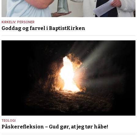
8.
KIRKELIV
,
PERSONER
Goddag og farvel i BaptistKirken
oktober
2024
1.
TEOLOGI
Påskerefleksion – Gud gør, at jeg tør håbe!
april
2020