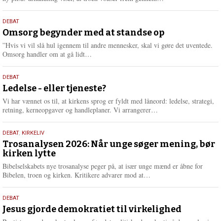
æ
s
9.
DEBAT
m
juli
Omsorg begynder med at standse op
e
2026
r
”Hvis vi vil slå hul igennem til andre mennesker, skal vi gøre det uventede.
e
L
Omsorg handler om at gå lidt…
æ
s
10.
DEBAT
m
juni
Ledelse - eller tjeneste?
e
2026
r
Vi har vænnet os til, at kirkens sprog er fyldt med låneord: ledelse, strategi,
e
L
retning, kerneopgaver og handleplaner. Vi arrangerer…
æ
s
2.
DEBAT
,
KIRKELIV
m
juni
Trosanalysen 2026: Når unge søger mening, bør
e
kirken lytte
2026
r
e
Bibelselskabets nye trosanalyse peger på, at især unge mænd er åbne for
L
Bibelen, troen og kirken. Kritikere advarer mod at…
æ
s
18.
DEBAT
m
maj
Jesus gjorde demokratiet til virkelighed
e
2026
r