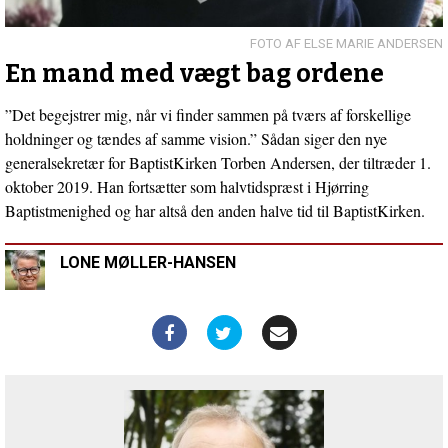
indlæg:
Egoisme
er
ELSE MARIE ANDERSEN
ingen
En mand med vægt bag ordene
dyd
”Det begejstrer mig, når vi finder sammen på tværs af forskellige
holdninger og tændes af samme vision.” Sådan siger den nye
generalsekretær for BaptistKirken Torben Andersen, der tiltræder 1.
oktober 2019. Han fortsætter som halvtidspræst i Hjørring
Baptistmenighed og har altså den anden halve tid til BaptistKirken.
LONE MØLLER-HANSEN