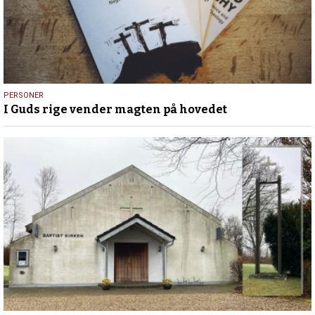
27.
PERSONER
I Guds rige vender magten på hovedet
april
2026