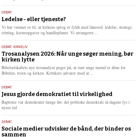
æ
s
10.
DEBAT
m
juni
Ledelse - eller tjeneste?
e
2026
r
Vi har vænnet os til, at kirkens sprog er fyldt med låneord: ledelse, strategi,
e
L
retning, kerneopgaver og handleplaner. Vi arrangerer…
æ
s
2.
DEBAT
,
KIRKELIV
m
juni
Trosanalysen 2026: Når unge søger mening, bør
e
kirken lytte
2026
r
e
Bibelselskabets nye trosanalyse peger på, at især unge mænd er åbne for
L
Bibelen, troen og kirken. Kritikere advarer mod at…
æ
s
18.
DEBAT
m
maj
Jesus gjorde demokratiet til virkelighed
e
2026
r
Baptister var demokrater længe før, det politiske demokrati så dagens lys i
e
nyere tid.
18.
DEBAT
maj
Sociale medier udvisker de bånd, der binder os
sammen
2026