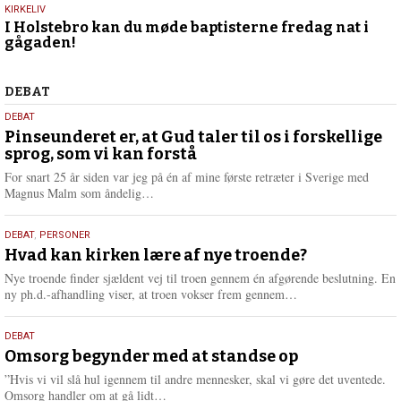
15.
KIRKELIV
I Holstebro kan du møde baptisterne fredag nat i
marts
gågaden!
2026
Debat
DEBAT
5.
DEBAT
august
Pinseunderet er, at Gud taler til os i forskellige
sprog, som vi kan forstå
2026
For snart 25 år siden var jeg på én af mine første retræter i Sverige med
L
Magnus Malm som åndelig…
æ
s
25.
DEBAT
,
PERSONER
m
juli
Hvad kan kirken lære af nye troende?
e
2026
r
Nye troende finder sjældent vej til troen gennem én afgørende beslutning. En
e
L
ny ph.d.-afhandling viser, at troen vokser frem gennem…
æ
s
9.
DEBAT
m
juli
Omsorg begynder med at standse op
e
2026
r
”Hvis vi vil slå hul igennem til andre mennesker, skal vi gøre det uventede.
e
L
Omsorg handler om at gå lidt…