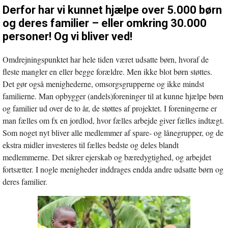
Derfor har vi kunnet hjælpe over 5.000 børn
og deres familier – eller omkring 30.000
personer! Og vi bliver ved!
Omdrejningspunktet har hele tiden været udsatte børn, hvoraf de
fleste mangler en eller begge forældre. Men ikke blot børn støttes.
Det gør også menighederne, omsorgsgrupperne og ikke mindst
familierne. Man opbygger (andels)foreninger til at kunne hjælpe børn
og familier ud over de to år, de støttes af projektet. I foreningerne er
man fælles om fx en jordlod, hvor fælles arbejde giver fælles indtægt.
Som noget nyt bliver alle medlemmer af spare- og lånegrupper, og de
ekstra midler investeres til fælles bedste og deles blandt
medlemmerne. Det sikrer ejerskab og bæredygtighed, og arbejdet
fortsætter. I nogle menigheder inddrages endda andre udsatte børn og
deres familier.