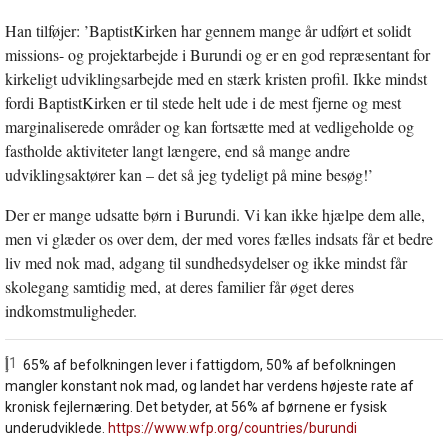
Han tilføjer: ’BaptistKirken har gennem mange år udført et solidt
missions- og projektarbejde i Burundi og er en god repræsentant for
kirkeligt udviklingsarbejde med en stærk kristen profil. Ikke mindst
fordi BaptistKirken er til stede helt ude i de mest fjerne og mest
marginaliserede områder og kan fortsætte med at vedligeholde og
fastholde aktiviteter langt længere, end så mange andre
udviklingsaktører kan – det så jeg tydeligt på mine besøg!’
Der er mange udsatte børn i Burundi. Vi kan ikke hjælpe dem alle,
men vi glæder os over dem, der med vores fælles indsats får et bedre
liv med nok mad, adgang til sundhedsydelser og ikke mindst får
skolegang samtidig med, at deres familier får øget deres
indkomstmuligheder.
[1]
65% af befolkningen lever i fattigdom, 50% af befolkningen
mangler konstant nok mad, og landet har verdens højeste rate af
kronisk fejlernæring. Det betyder, at 56% af børnene er fysisk
underudviklede.
https://www.wfp.org/countries/burundi