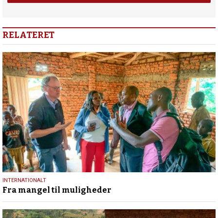
RELATERET
13.
INTERNATIONALT
Fra mangel til muligheder
maj
2026