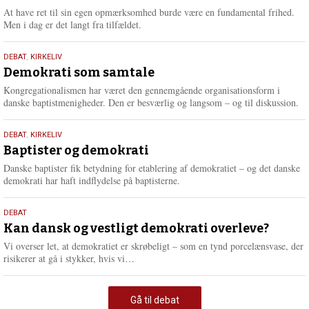
At have ret til sin egen opmærksomhed burde være en fundamental frihed.
Men i dag er det langt fra tilfældet.
18.
DEBAT
,
KIRKELIV
maj
Demokrati som samtale
2026
Kongregationalismen har været den gennemgående organisationsform i
danske baptistmenigheder. Den er besværlig og langsom – og til diskussion.
18.
DEBAT
,
KIRKELIV
maj
Baptister og demokrati
2026
Danske baptister fik betydning for etablering af demokratiet – og det danske
demokrati har haft indflydelse på baptisterne.
18.
DEBAT
maj
Kan dansk og vestligt demokrati overleve?
2026
Vi overser let, at demokratiet er skrøbeligt – som en tynd porcelænsvase, der
L
risikerer at gå i stykker, hvis vi…
æ
s
m
Gå til debat
e