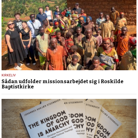
13.
KIRKELIV
Sådan udfolder missionsarbejdet sig i Roskilde
maj
Baptistkirke
2026