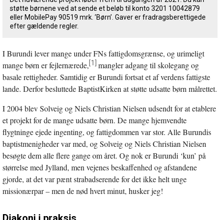
støtte børnene ved at sende et beløb til konto 3201 10042879
eller MobilePay 90519 mrk. ’Børn’. Gaver er fradragsberettigede
efter gældende regler.
I Burundi lever mange under FNs fattigdomsgrænse, og urimeligt
[1]
mange børn er fejlernærede,
mangler adgang til skolegang og
basale rettigheder. Samtidig er Burundi fortsat et af verdens fattigste
lande. Derfor besluttede BaptistKirken at støtte udsatte børn målrettet.
I 2004 blev Solveig og Niels Christian Nielsen udsendt for at etablere
et projekt for de mange udsatte børn. De mange hjemvendte
flygtninge ejede ingenting, og fattigdommen var stor. Alle Burundis
baptistmenigheder var med, og Solveig og Niels Christian Nielsen
besøgte dem alle flere gange om året. Og nok er Burundi ‘kun’ på
størrelse med Jylland, men vejenes beskaffenhed og afstandene
gjorde, at det var pænt strabadserende for det ikke helt unge
missionærpar – men de nød hvert minut, husker jeg!
Diakoni i praksis