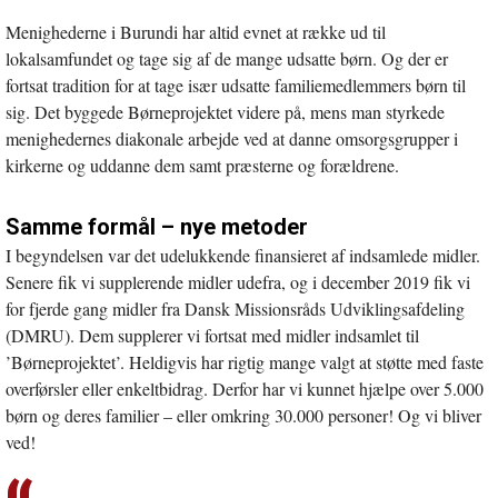
Menighederne i Burundi har altid evnet at række ud til
lokalsamfundet og tage sig af de mange udsatte børn. Og der er
fortsat tradition for at tage især udsatte familiemedlemmers børn til
sig. Det byggede Børneprojektet videre på, mens man styrkede
menighedernes diakonale arbejde ved at danne omsorgsgrupper i
kirkerne og uddanne dem samt præsterne og forældrene.
Samme formål – nye metoder
I begyndelsen var det udelukkende finansieret af indsamlede midler.
Senere fik vi supplerende midler udefra, og i december 2019 fik vi
for fjerde gang midler fra Dansk Missionsråds Udviklingsafdeling
(DMRU). Dem supplerer vi fortsat med midler indsamlet til
’Børneprojektet’. Heldigvis har rigtig mange valgt at støtte med faste
overførsler eller enkeltbidrag. Derfor har vi kunnet hjælpe over 5.000
børn og deres familier – eller omkring 30.000 personer! Og vi bliver
ved!