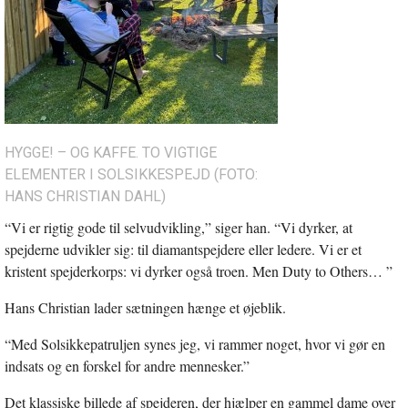
HYGGE! – OG KAFFE. TO VIGTIGE
ELEMENTER I SOLSIKKESPEJD (FOTO:
HANS CHRISTIAN DAHL)
“Vi er rigtig gode til selvudvikling,” siger han. “Vi dyrker, at
spejderne udvikler sig: til diamantspejdere eller ledere. Vi er et
kristent spejderkorps: vi dyrker også troen. Men Duty to Others… ”
Hans Christian lader sætningen hænge et øjeblik.
“Med Solsikkepatruljen synes jeg, vi rammer noget, hvor vi gør en
indsats og en forskel for andre mennesker.”
Det klassiske billede af spejderen, der hjælper en gammel dame over