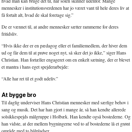
hvad man kan bruge det til, når solen skinner udenfor. Mange
mennesker i institutionsverdenen har jo været vant til hele deres liv at
få fortalt alt, hvad de skal foretage sig.”
De er vænnet til, at andre mennesker sætter rammerne for deres
fritidsliv.
“Hvis ikke der er en pædagog eller et familiemedlem, der hiver dem
ud og får dem til at prøve noget nyt, så sker det jo ikke,” siger Hans
Christian. Han fortæller engageret om en enkelt sætning, der er blevet
et mantra i hans eget spejderarbejde:
“Alle har ret til et godt udeliv.”
At bygge bro
Til daglig underviser Hans Christian mennesker med særlige behov i
sang og musik. Det har han gjort i mange år, så han kendte allerede
solsikkespejds målgruppe i Holbæk. Han kendte også bostederne. Og
han vidste, at der mellem bygningerne ved to af bostederne lå et grønt
område med to bålpladser.