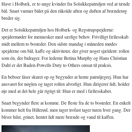
vindue
Have i Holbæk, er to unge kvinder fra Solsikkepatruljen ved at tænde
bål. Snart varmer bålet på den råkolde aften og duften af brænderøg
breder sig.
Det er Solsikkepatruljen hos Holbæk- og Regstrupspejderne:
spejdermøder for mennesker med særlige behov. Frivilligt fællesskab
midt mellem to bosteder. Den sidste mandag i måneden mødes
spejderne om bål, kaffe og aktiviteter, der giver noget sjældent: rollen
som én, der bidrager. For lederne Betina Murphy og Hans Christian
Dahl er det Baden-Powells Duty to Others omsat til praksis.
En beboer låser skuret op og begynder at hente patruljegrej. Hun har
ansvaret for nøglen og tager rollen alvorligt. Hun dirigerer lidt, holder
øje med at det hele går rigtigt til: Hun er med i fællesskabet.
Snart begynder flere at komme. De fleste fra de to bosteder. En enkelt
kommer helt fra Hillerød, men tager trofast tager turen hver gang. Der
bliver hilst, grinet, hentet lidt mere brænde og vand til kaffen.