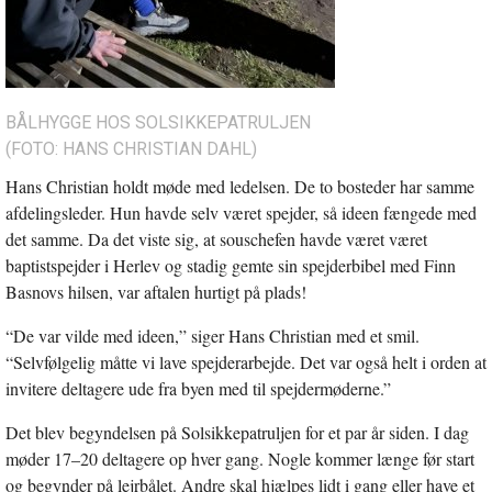
BÅLHYGGE HOS SOLSIKKEPATRULJEN
(FOTO: HANS CHRISTIAN DAHL)
Hans Christian holdt møde med ledelsen. De to bosteder har samme
afdelingsleder. Hun havde selv været spejder, så ideen fængede med
det samme. Da det viste sig, at souschefen havde været været
baptistspejder i Herlev og stadig gemte sin spejderbibel med Finn
Basnovs hilsen, var aftalen hurtigt på plads!
“De var vilde med ideen,” siger Hans Christian med et smil.
“Selvfølgelig måtte vi lave spejderarbejde. Det var også helt i orden at
invitere deltagere ude fra byen med til spejdermøderne.”
Det blev begyndelsen på Solsikkepatruljen for et par år siden. I dag
møder 17–20 deltagere op hver gang. Nogle kommer længe før start
og begynder på lejrbålet. Andre skal hjælpes lidt i gang eller have et