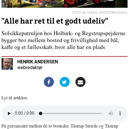
i
bøn
HANS CHRISTIAN DAHL
”Alle har ret til et godt udeliv”
Solsikkepatruljen hos Holbæk- og Regstrupspejderne
bygger bro mellem bosted og frivillighed med bål,
kaffe og et fællesskab, hvor alle har en plads
HENRIK ANDERSEN
webredaktør
Lyt til artiklen:
Åbn
lyd
i
På græsarealet mellem de to bosteder, Tåstrup Stræde og Tåstrup
nyt