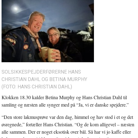
SOLSIKKESPEJDERFØRERNE HANS
CHRISTIAN DAHL OG BETINA MURPHY
(FOTO: HANS CHRISTIAN DAHL)
Klokken 18.30 kalder Betina Murphy og Hans Christian Dahl til
samling og næsten alle synger med på “Ja, vi er danske spejdere.”
“Den store lakmusprøve var den dag, himmel og hav stod i et og det
øsregnede,” fortæller Hans Christian. “Og de kom alligevel – næsten
alle sammen. Der er noget eksotisk over bål. Så har vi jo kaffe eller