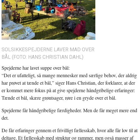
SOLSIKKESPEJDERNE LAVER MAD OVER
BÅL (FOTO: HANS CHRISTIAN DAHL)
Spejderne har lavet suppe over bål:
“Det er ufatteligt, så mange mennesker med særlige behov, der aldrig
har prøvet at tænde et bål,” siger Hans Christian, der forklarer, at der
er kommet mere fokus på at give spejderne håndgribelige erfaringer:
Tænde et bål, skære grøntsager, røre i en gryde over et bål.
Spejderne får håndgribelige færdigheder. Men de får meget mere end
det.
De får erfaringer gennem et frivilligt fællesskab, hvor alle får lov til at
deltage. Et fællesskab med struktur og rammer, men også masser af