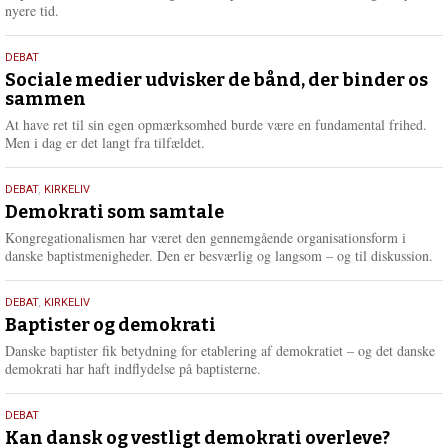
e
nyere tid.
18.
DEBAT
maj
Sociale medier udvisker de bånd, der binder os
sammen
2026
At have ret til sin egen opmærksomhed burde være en fundamental frihed.
Men i dag er det langt fra tilfældet.
18.
DEBAT
,
KIRKELIV
maj
Demokrati som samtale
2026
Kongregationalismen har været den gennemgående organisationsform i
danske baptistmenigheder. Den er besværlig og langsom – og til diskussion.
18.
DEBAT
,
KIRKELIV
maj
Baptister og demokrati
2026
Danske baptister fik betydning for etablering af demokratiet – og det danske
demokrati har haft indflydelse på baptisterne.
18.
DEBAT
maj
Kan dansk og vestligt demokrati overleve?