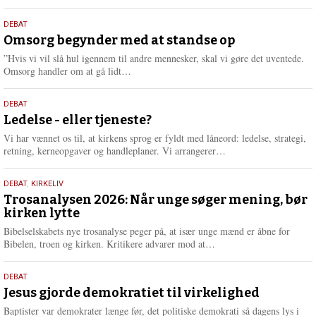
æ
s
9.
DEBAT
m
juli
Omsorg begynder med at standse op
e
2026
r
”Hvis vi vil slå hul igennem til andre mennesker, skal vi gøre det uventede.
e
L
Omsorg handler om at gå lidt…
æ
s
10.
DEBAT
m
juni
Ledelse - eller tjeneste?
e
2026
r
Vi har vænnet os til, at kirkens sprog er fyldt med låneord: ledelse, strategi,
e
L
retning, kerneopgaver og handleplaner. Vi arrangerer…
æ
s
2.
DEBAT
,
KIRKELIV
m
juni
Trosanalysen 2026: Når unge søger mening, bør
e
kirken lytte
2026
r
e
Bibelselskabets nye trosanalyse peger på, at især unge mænd er åbne for
L
Bibelen, troen og kirken. Kritikere advarer mod at…
æ
s
18.
DEBAT
m
maj
Jesus gjorde demokratiet til virkelighed
e
2026
r
Baptister var demokrater længe før, det politiske demokrati så dagens lys i