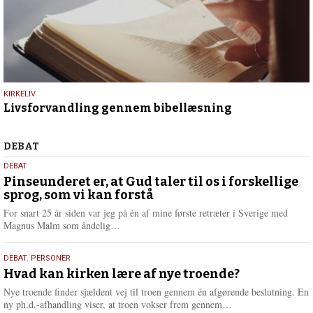
9.
KIRKELIV
Livsforvandling gennem bibellæsning
juli
2026
Debat
DEBAT
5.
DEBAT
august
Pinseunderet er, at Gud taler til os i forskellige
sprog, som vi kan forstå
2026
For snart 25 år siden var jeg på én af mine første retræter i Sverige med
L
Magnus Malm som åndelig…
æ
s
25.
DEBAT
,
PERSONER
m
juli
Hvad kan kirken lære af nye troende?
e
2026
r
Nye troende finder sjældent vej til troen gennem én afgørende beslutning. En
e
L
ny ph.d.-afhandling viser, at troen vokser frem gennem…