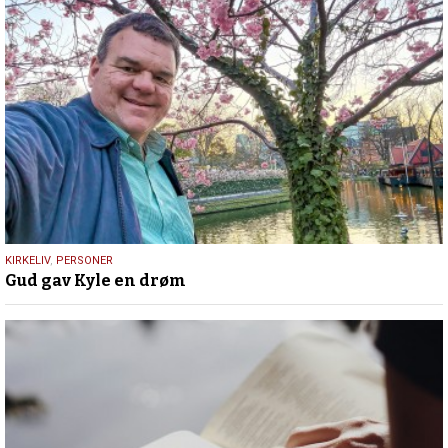
9.
KIRKELIV
,
PERSONER
Gud gav Kyle en drøm
juli
2026