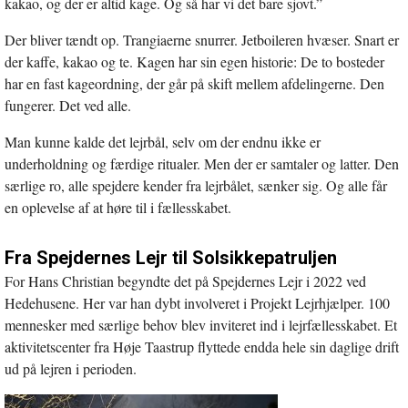
kakao, og der er altid kage. Og så har vi det bare sjovt.”
Der bliver tændt op. Trangiaerne snurrer. Jetboileren hvæser. Snart er
der kaffe, kakao og te. Kagen har sin egen historie: De to bosteder
har en fast kageordning, der går på skift mellem afdelingerne. Den
fungerer. Det ved alle.
Man kunne kalde det lejrbål, selv om der endnu ikke er
underholdning og færdige ritualer. Men der er samtaler og latter. Den
særlige ro, alle spejdere kender fra lejrbålet, sænker sig. Og alle får
en oplevelse af at høre til i fællesskabet.
Fra Spejdernes Lejr til Solsikkepatruljen
For Hans Christian begyndte det på Spejdernes Lejr i 2022 ved
Hedehusene. Her var han dybt involveret i Projekt Lejrhjælper. 100
mennesker med særlige behov blev inviteret ind i lejrfællesskabet. Et
aktivitetscenter fra Høje Taastrup flyttede endda hele sin daglige drift
ud på lejren i perioden.