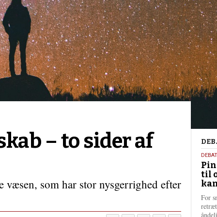
kab – to sider af
Deb
DEB
5.
DEBA
Pin
augu
til 
202
e væsen, som har stor nysgerrighed efter
kan
For s
retræ
ånde