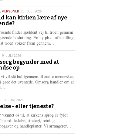
æ
s
,
PERSONER
25. JULI 2026
m
d kan kirken lære af nye
e
ende?
6
r
e
roende finder sjældent vej til troen gennem
gørende beslutning. En ny ph.d.-afhandling
L
, at troen vokser frem gennem…
æ
s
T
9. JULI 2026
m
org begynder med at
e
ndse op
6
r
e
 vi vil slå hul igennem til andre mennesker,
vi gøre det uventede. Omsorg handler om at
L
dt…
æ
s
T
10. JUNI 2026
m
else - eller tjeneste?
e
6
r
 vænnet os til, at kirkens sprog er fyldt
e
neord: ledelse, strategi, retning,
L
opgaver og handleplaner. Vi arrangerer…
æ