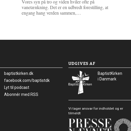
Vores syn på tro og viden hviler ofte på
s
vanetænkning. Det er en udbredt forestilling, at
m
L
engang hang verden sammen,…
e
æ
r
s
e
m
e
r
e
UDGIVES AF
baptistkirken.dk
BaptistKirken
i Danmark
Facebook:
facebook.com/baptistdk
Lyt til podcast
Abonnér med RSS
Vi tager ansvar for indholdet og er
tilmeldt