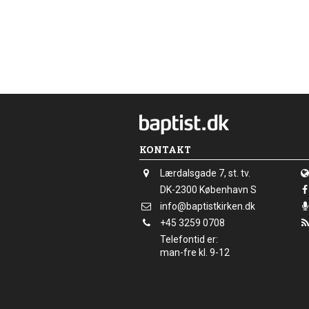
KONTAKT
Adresse:
Lærdalsgade 7, st. tv.
Adresse:
DK-2300
København S
Send
info@baptistkirken.dk
email:
Tlf.:
+45 3259 0708
Telefontid er:
man-fre kl. 9-12