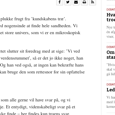
25.
DEBAT
Hva
juli
 plukke frugt fra ’kundskabens træ’.
tro
202
ed nogensinde at finde hele sandheden. Vi
Nye t
et store univers, som vi er en mikroskopisk
én af
viser
9.
DEBA
tet slutter sit foredrag med at sige: ’Vi ved
Oms
juli
sta
verdensrummet’, så er det jo ikke noget, han
202
 Og han ved også, at ingen kan bekræfte hans
”Hvis
skal 
an bruge den som rettesnor for sin opfattelse
gå li
10.
DEBA
Led
juni
202
Vi har
 som alle gerne vil have svar på, og vi
med lå
eje. Et entydigt, videnskabeligt svar på et
kerne
ke finde – her findes kun troens svar.