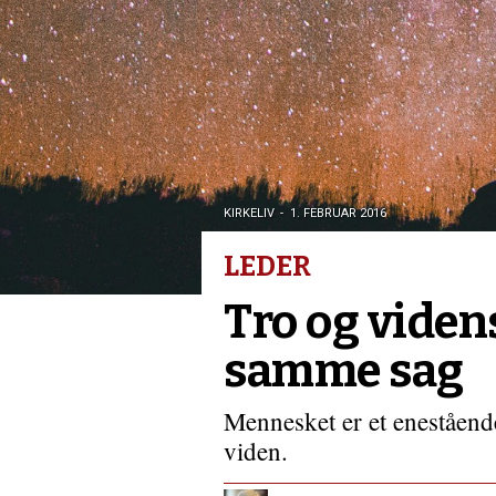
chauffør
KIRKELIV
1. FEBRUAR 2016
LEDER
Tro og videns
samme sag
Mennesket er et eneståend
viden.