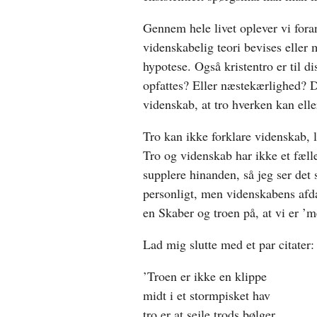
Gennem hele livet oplever vi foran
videnskabelig teori bevises elle
hypotese. Også kristentro er til d
opfattes? Eller næstekærlighed? D
videnskab, at tro hverken kan elle
Tro kan ikke forklare videnskab, l
Tro og videnskab har ikke et fæll
supplere hinanden, så jeg ser det 
personligt, men videnskabens afdæ
en Skaber og troen på, at vi er ’m
Lad mig slutte med et par citater:
’Troen er ikke en klippe
midt i et stormpisket hav
tro er at sejle trods bølger