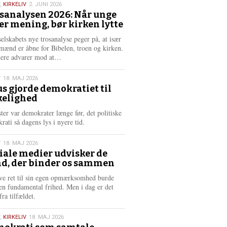
s
,
KIRKELIV
2. JUNI 2026
m
sanalysen 2026: Når unge
e
er mening, bør kirken lytte
6
r
e
selskabets nye trosanalyse peger på, at især
mænd er åbne for Bibelen, troen og kirken.
L
kere advarer mod at…
æ
s
T
18. MAJ 2026
m
us gjorde demokratiet til
e
kelighed
6
r
e
ster var demokrater længe før, det politiske
rati så dagens lys i nyere tid.
T
18. MAJ 2026
iale medier udvisker de
d, der binder os sammen
6
ve ret til sin egen opmærksomhed burde
en fundamental frihed. Men i dag er det
fra tilfældet.
,
KIRKELIV
18. MAJ 2026