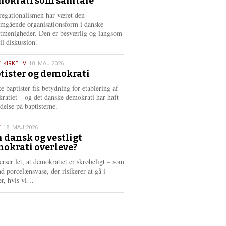
okrati som samtale
6
egationalismen har været den
mgående organisationsform i danske
stmenigheder. Den er besværlig og langsom
il diskussion.
,
KIRKELIV
18. MAJ 2026
tister og demokrati
6
e baptister fik betydning for etablering af
ratiet – og det danske demokrati har haft
delse på baptisterne.
T
18. MAJ 2026
 dansk og vestligt
okrati overleve?
6
erser let, at demokratiet er skrøbeligt – som
d porcelænsvase, der risikerer at gå i
L
er, hvis vi…
æ
s
m
e
r