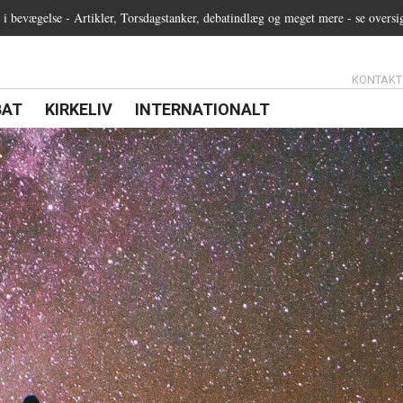
 bevægelse - Artikler, Torsdagstanker, debatindlæg og meget mere - se oversi
13.0:
KONTAKT
0:
21.0:
22.0:
BAT
KIRKELIV
INTERNATIONALT