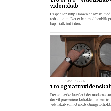
2016
videnskab
Casper Jonstrup Hansen er nyeste med
redaktionen. Det er han med henblik på
L
baptist.dk ind i den…
æ
s
m
e
r
e
27.
TEOLOGI
27. JANUAR 2016
Tro og naturvidenska
januar
2016
Der er stærke kræfter i det moderne s
der vil præsentere forholdet mellem tro
videnskab som et modsætningsforhold