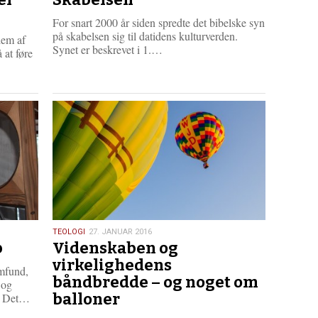
2016
For snart 2000 år siden spredte det bibelske syn
på skabelsen sig til datidens kulturverden.
lem af
L
Synet er beskrevet i 1.…
 at føre
æ
s
m
e
r
e
27.
TEOLOGI
27. JANUAR 2016
b
Videnskaben og
januar
2016
virkelighedens
amfund,
båndbredde – og noget om
 og
L
balloner
. Det…
æ