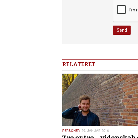
RELATERET
29.
PERSONER
29. JANUAR 2016
Tro er tro – videnskab 
januar