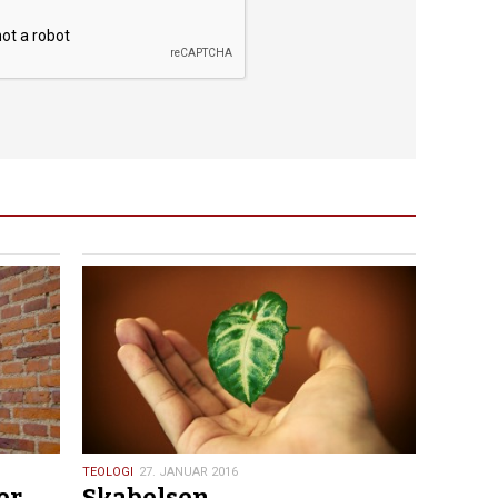
27.
TEOLOGI
27. JANUAR 2016
er
Skabelsen
januar