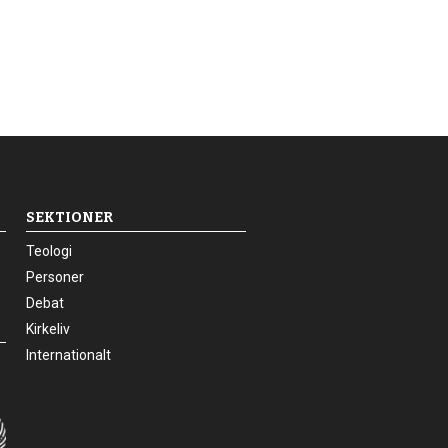
SEKTIONER
24.0:
Teologi
25.0:
Personer
26.0:
Debat
27.0:
Kirkeliv
28.0:
Internationalt