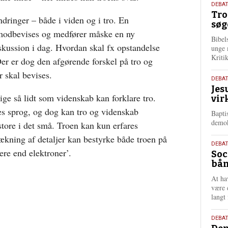
2.
DEBAT
Tro
juni
dringer – både i viden og i tro. En
søg
202
r modbevises og medfører måske en ny
Bibel
iskussion i dag. Hvordan skal fx opstandelse
unge 
Kriti
er er dog den afgørende forskel på tro og
r skal bevises.
18.
DEBA
Jes
maj
ige så lidt som videnskab kan forklare tro.
vir
202
es sprog, og dog kan tro og videnskab
Bapti
demok
store i det små. Troen kan kun erfares
kning af detaljer kan bestyrke både troen på
18.
DEBA
ere end elektroner’.
Soc
maj
bån
202
At ha
være 
langt 
18.
DEBAT