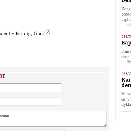
Dem
maj
202
Kongr
genne
bapti
– og t
[2]
inder hvile i dig, Gud.’
18.
DEBAT
Bap
maj
202
Dansk
demok
indfly
18.
DEBA
DE
Kan
maj
dem
202
Vi ov
en tyn
stykk