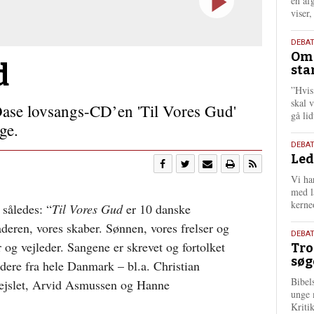
én af
viser
9.
DEBA
Oms
juli
d
sta
202
”Hvis
skal 
Oase lovsangs-CD’en 'Til Vores Gud'
gå li
ge.
10.
DEBA
Led
juni
202
Vi har
med lå
kerne
således: “
Til Vores Gud
er 10 danske
eren, vores skaber. Sønnen, vores frelser og
2.
DEBAT
 og vejleder. Sangene er skrevet og fortolket
Tro
juni
søg
202
edere fra hele Danmark – bl.a. Christian
Bibel
ejslet, Arvid Asmussen og Hanne
unge 
Kriti