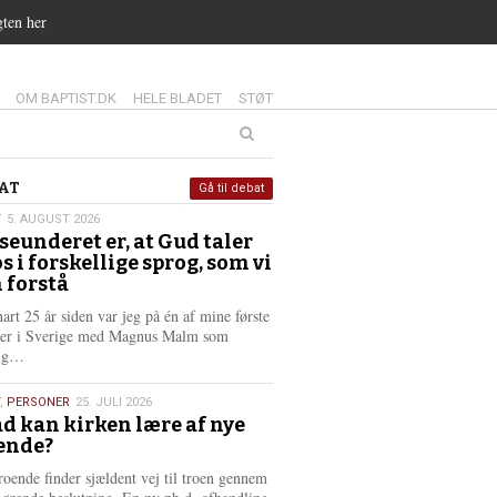
gten her
14.0:
15.0:
16.0:
OM BAPTIST.DK
HELE BLADET
STØT
at
AT
Gå til debat
T
5. AUGUST 2026
seunderet er, at Gud taler
st
os i forskellige sprog, som vi
6
 forstå
nart 25 år siden var jeg på én af mine første
ter i Sverige med Magnus Malm som
L
lig…
æ
s
,
PERSONER
25. JULI 2026
m
d kan kirken lære af nye
e
ende?
6
r
e
roende finder sjældent vej til troen gennem