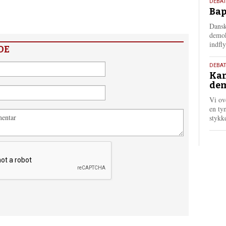
18.
DEBAT
Bap
maj
202
Dansk
demok
indfly
DE
18.
DEBA
Kan
maj
dem
202
Vi ov
en tyn
stykk