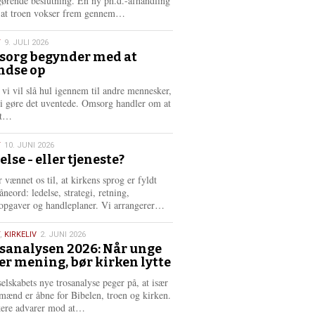
gørende beslutning. En ny ph.d.-afhandling
L
, at troen vokser frem gennem…
æ
s
T
9. JULI 2026
m
org begynder med at
e
ndse op
6
r
e
 vi vil slå hul igennem til andre mennesker,
vi gøre det uventede. Omsorg handler om at
L
dt…
æ
s
T
10. JUNI 2026
m
else - eller tjeneste?
e
6
r
 vænnet os til, at kirkens sprog er fyldt
e
neord: ledelse, strategi, retning,
L
opgaver og handleplaner. Vi arrangerer…
æ
s
,
KIRKELIV
2. JUNI 2026
m
sanalysen 2026: Når unge
e
er mening, bør kirken lytte
6
r
e
selskabets nye trosanalyse peger på, at især
mænd er åbne for Bibelen, troen og kirken.
L
kere advarer mod at…