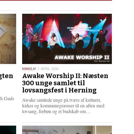
7.
KIRKELIV
7. APRIL 2026
gten
Awake Worship II: Næsten
april
2026
300 unge samlet til
lovsangsfest i Herning
ch Guds
Awake samlede unge på tværs af kulturer,
kirker og kommunegrænser til en aften med
L
lovsang, forbøn og et budskab om…
æ
s
m
e