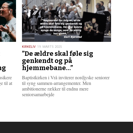
r
e
19.
KIRKELIV
19. MARTS 2025
:
”De ældre skal føle sig
marts
2025
genkendt og på
ng
hjemmebane…”
usikere
Baptistkirken i Vrå inviterer nordjyske seniorer
e til at
til syng sammen-arrangementer. Men
ambitionerne rækker til endnu mere
seniorsamarbejde