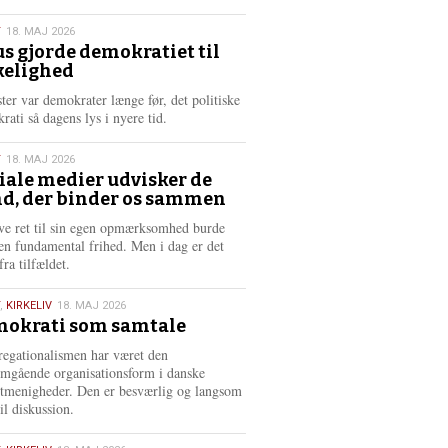
æ
s
T
18. MAJ 2026
m
us gjorde demokratiet til
e
kelighed
6
r
e
ster var demokrater længe før, det politiske
rati så dagens lys i nyere tid.
T
18. MAJ 2026
iale medier udvisker de
d, der binder os sammen
6
ve ret til sin egen opmærksomhed burde
en fundamental frihed. Men i dag er det
fra tilfældet.
,
KIRKELIV
18. MAJ 2026
okrati som samtale
6
egationalismen har været den
mgående organisationsform i danske
stmenigheder. Den er besværlig og langsom
il diskussion.