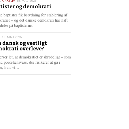
,
KIRKELIV
18. MAJ 2026
tister og demokrati
6
e baptister fik betydning for etablering af
ratiet – og det danske demokrati har haft
delse på baptisterne.
T
18. MAJ 2026
 dansk og vestligt
okrati overleve?
6
erser let, at demokratiet er skrøbeligt – som
d porcelænsvase, der risikerer at gå i
L
er, hvis vi…
æ
s
m
e
r
e