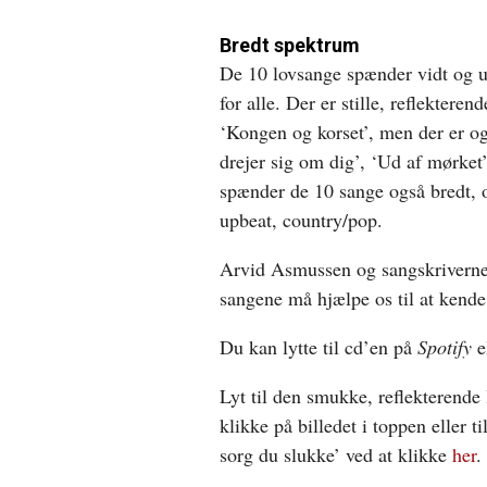
Bredt spektrum
De 10 lovsange spænder vidt og udv
for alle. Der er stille, reflekter
‘Kongen og korset’, men der er o
drejer sig om dig’, ‘Ud af mørket’
spænder de 10 sange også bredt, o
upbeat, country/pop.
Arvid Asmussen og sangskriverne b
sangene må hjælpe os til at ken
Du kan lytte til cd’en på
Spotify
e
Lyt til den smukke, reflekterende
klikke på billedet i toppen eller t
sorg du slukke’ ved at klikke
her
.