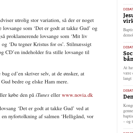
18.
DEBA
Jes
maj
iser utrolig stor variation, så der er noget
vir
202
ende lovsange som ‘Det er godt at takke Gud’ og
Bapti
demok
gså proklamerende lovsange som ‘Mit liv
 og ‘Du tegner Kristus for os’. Stilmæssigt
18.
DEBA
g CD’en indeholder fra stille lovsange til
Soc
maj
bån
202
At ha
ag cd’en skriver selv, at de ønsker, at
være 
langt 
de Gud bedre og elske Ham mere.
18.
DEBAT
ller købe den på
iTunes
eller
www.novia.dk
Dem
maj
202
Kongr
 lovsang ‘Det er godt at takke Gud’ ved at
genne
il en nyfortolkning af salmen ‘Helligånd, vor
bapti
– og t