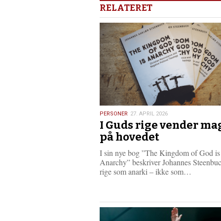
RELATERET
27.
PERSONER
27. APRIL 2026
I Guds rige vender ma
april
2026
på hovedet
I sin nye bog ”The Kingdom of God is
Anarchy” beskriver Johannes Steenbu
L
rige som anarki – ikke som…
æ
s
m
e
r