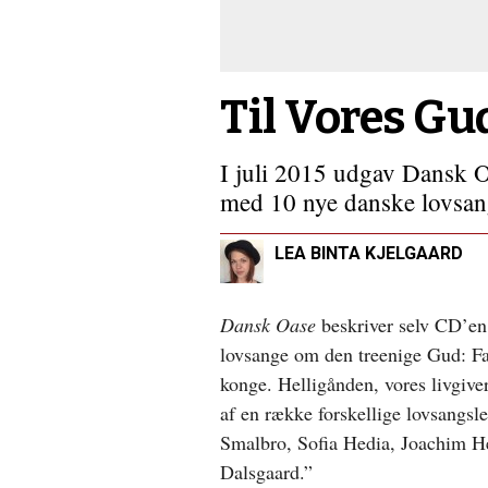
i
Burundi
Til Vores Gu
I juli 2015 udgav Dansk 
med 10 nye danske lovsan
LEA BINTA KJELGAARD
Dansk Oase
beskriver selv CD’en 
lovsange om den treenige Gud: Fad
konge. Helligånden, vores livgiver
af en række forskellige lovsangsl
Smalbro, Sofia Hedia, Joachim H
Dalsgaard.”