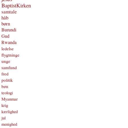
BaptistKirken
samtale
håb
børn
Burundi
Gud
Rwanda
ledelse
flygtninge
unge
samfund
fred
politik
bøn
teologi
Myanmar
krig
kærlighed
jul
menighed