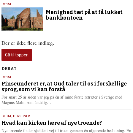
11.
DEBAT
marts
Menighed tæt på at få lukket
2020
bankkontoen
Der er ikke flere indlæg.
Gå til toppen
Debat
DEBAT
5.
DEBAT
august
Pinseunderet er, at Gud taler til os i forskellige
sprog, som vi kan forstå
2026
For snart 25 år siden var jeg på én af mine første retræter i Sverige med
L
Magnus Malm som åndelig…
æ
s
25.
DEBAT
,
PERSONER
m
juli
Hvad kan kirken lære af nye troende?
e
2026
r
Nye troende finder sjældent vej til troen gennem én afgørende beslutning. En