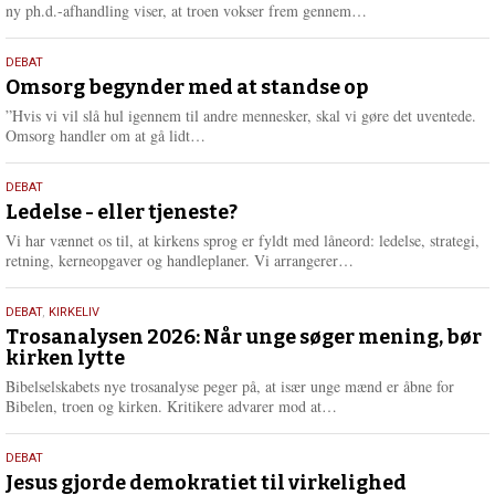
e
L
ny ph.d.-afhandling viser, at troen vokser frem gennem…
æ
s
9.
DEBAT
m
juli
Omsorg begynder med at standse op
e
2026
r
”Hvis vi vil slå hul igennem til andre mennesker, skal vi gøre det uventede.
e
L
Omsorg handler om at gå lidt…
æ
s
10.
DEBAT
m
juni
Ledelse - eller tjeneste?
e
2026
r
Vi har vænnet os til, at kirkens sprog er fyldt med låneord: ledelse, strategi,
e
L
retning, kerneopgaver og handleplaner. Vi arrangerer…
æ
s
2.
DEBAT
,
KIRKELIV
m
juni
Trosanalysen 2026: Når unge søger mening, bør
e
kirken lytte
2026
r
e
Bibelselskabets nye trosanalyse peger på, at især unge mænd er åbne for
L
Bibelen, troen og kirken. Kritikere advarer mod at…
æ
s
18.
DEBAT
m
maj
Jesus gjorde demokratiet til virkelighed
e