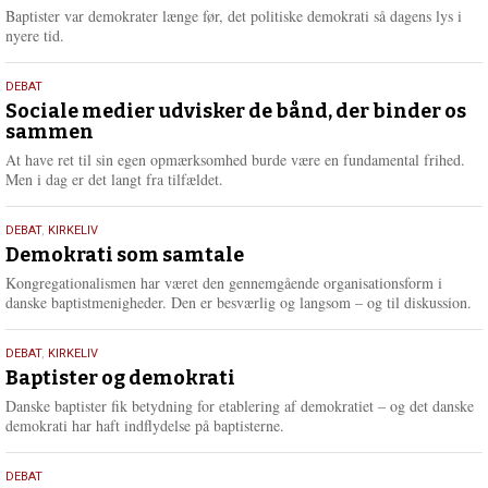
2026
r
Baptister var demokrater længe før, det politiske demokrati så dagens lys i
e
nyere tid.
18.
DEBAT
maj
Sociale medier udvisker de bånd, der binder os
sammen
2026
At have ret til sin egen opmærksomhed burde være en fundamental frihed.
Men i dag er det langt fra tilfældet.
18.
DEBAT
,
KIRKELIV
maj
Demokrati som samtale
2026
Kongregationalismen har været den gennemgående organisationsform i
danske baptistmenigheder. Den er besværlig og langsom – og til diskussion.
18.
DEBAT
,
KIRKELIV
maj
Baptister og demokrati
2026
Danske baptister fik betydning for etablering af demokratiet – og det danske
demokrati har haft indflydelse på baptisterne.
18.
DEBAT