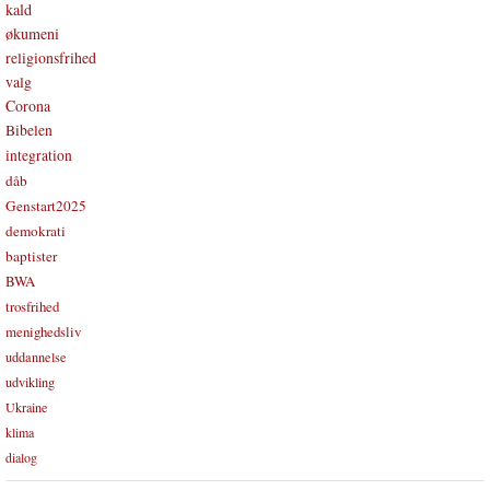
kald
økumeni
religionsfrihed
valg
Corona
Bibelen
integration
dåb
Genstart2025
demokrati
baptister
BWA
trosfrihed
menighedsliv
uddannelse
udvikling
Ukraine
klima
dialog