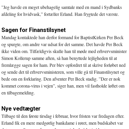
”Jeg havde en meget ubehagelig samtale med en mand i Sydbanks
afdeling for hvidvask,” fortæller Erland. Han frygtede det værste.
Sagen for Finanstilsynet
Mandag kontaktede han derfor formand for BaptistKirken Per Beck
og spurgte, om andre var udsat for det samme. Det havde Per Beck
ikke viden om. Tilfældigvis skulle han til møde med erhvervsminister
Simon Kollerup samme aften, så han benyttede lejligheden til at
fremlægge sagen for ham. Per blev opfordret til at skrive forløbet ned
og sende det til erhvervsministeren, som ville gå til Finanstilsynet og
bede om en forklaring. Den afventer Per Beck stadig. ”Der er nok
kommet corona-virus i vejen”, siger han, men vil fastholde løftet om
en tilbagemelding.
Nye vedtægter
Tilbage til den første tirsdag i februar, hvor fristen var fredagen efter.
Erland fik en mere medgørlig bankdame i røret, men budskabet var