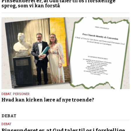
Pinseunderet er, at Gud taler til os i forskellige
august
sprog, som vi kan forstå
2026
25.
DEBAT
,
PERSONER
Hvad kan kirken lære af nye troende?
juli
2026
Debat
DEBAT
5.
DEBAT
Pinseunderet er, at Gud taler til os i forskellige