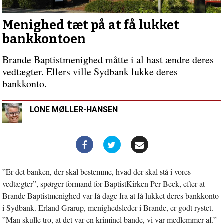
indlæg:
I
kan
Menighed tæt på at få lukket
nå
bankkontoen
familier
igennem
Brande Baptistmenighed måtte i al hast ændre deres
spejderne
vedtægter. Ellers ville Sydbank lukke deres
bankkonto.
LONE MØLLER-HANSEN
”Er det banken, der skal bestemme, hvad der skal stå i vores
vedtægter”, spørger formand for BaptistKirken Per Beck, efter at
Brande Baptistmenighed var få dage fra at få lukket deres bankkonto
i Sydbank. Erland Grarup, menighedsleder i Brande, er godt rystet.
”Man skulle tro, at det var en kriminel bande, vi var medlemmer af.”