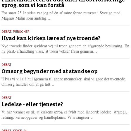
august
sprog, som vi kan forstå
2026
For snart 25 år siden var jeg på én af mine første retræter i Sverige med
L
Magnus Malm som åndelig…
æ
s
25.
DEBAT
,
PERSONER
m
juli
Hvad kan kirken lære af nye troende?
e
2026
r
Nye troende finder sjældent vej til troen gennem én afgørende beslutning. En
e
L
ny ph.d.-afhandling viser, at troen vokser frem gennem…
æ
s
9.
DEBAT
m
juli
Omsorg begynder med at standse op
e
2026
r
”Hvis vi vil slå hul igennem til andre mennesker, skal vi gøre det uventede.
e
L
Omsorg handler om at gå lidt…
æ
s
10.
DEBAT
m
juni
Ledelse - eller tjeneste?
e
2026
r
Vi har vænnet os til, at kirkens sprog er fyldt med låneord: ledelse, strategi,
e
L
retning, kerneopgaver og handleplaner. Vi arrangerer…
æ
s
DEBAT
,
KIRKELIV