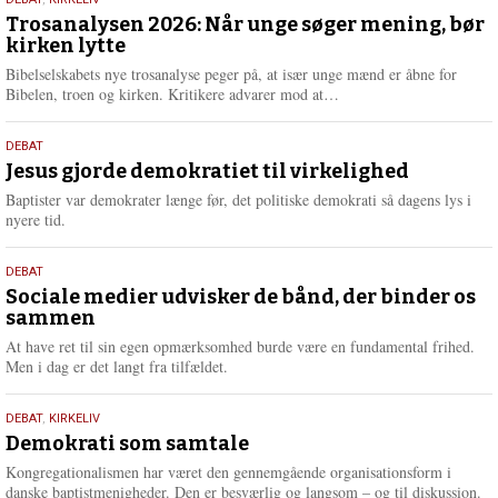
2.
m
juni
Trosanalysen 2026: Når unge søger mening, bør
e
kirken lytte
2026
r
e
Bibelselskabets nye trosanalyse peger på, at især unge mænd er åbne for
L
Bibelen, troen og kirken. Kritikere advarer mod at…
æ
s
18.
DEBAT
m
maj
Jesus gjorde demokratiet til virkelighed
e
2026
r
Baptister var demokrater længe før, det politiske demokrati så dagens lys i
e
nyere tid.
18.
DEBAT
maj
Sociale medier udvisker de bånd, der binder os
sammen
2026
At have ret til sin egen opmærksomhed burde være en fundamental frihed.
Men i dag er det langt fra tilfældet.
18.
DEBAT
,
KIRKELIV
maj
Demokrati som samtale
2026
Kongregationalismen har været den gennemgående organisationsform i
danske baptistmenigheder. Den er besværlig og langsom – og til diskussion.