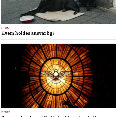
20.
DEBAT
Hvem holdes ansvarlig?
september
2018
5.
DEBAT