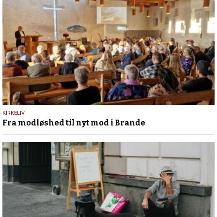
18.
KIRKELIV
Fra modløshed til nyt mod i Brande
marts
2024