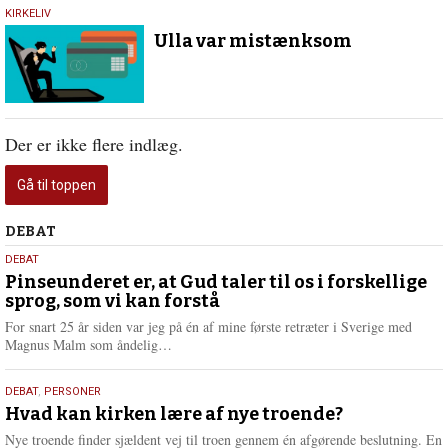
28.
KIRKELIV
august
Ulla var mistænksom
2019
Der er ikke flere indlæg.
Gå til toppen
Debat
DEBAT
5.
DEBAT
august
Pinseunderet er, at Gud taler til os i forskellige
sprog, som vi kan forstå
2026
For snart 25 år siden var jeg på én af mine første retræter i Sverige med
L
Magnus Malm som åndelig…
æ
s
25.
DEBAT
,
PERSONER
m
juli
Hvad kan kirken lære af nye troende?
e
2026
r
Nye troende finder sjældent vej til troen gennem én afgørende beslutning. En