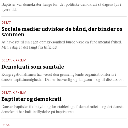
2026
r
Baptister var demokrater længe før, det politiske demokrati så dagens lys i
e
nyere tid.
18.
DEBAT
maj
Sociale medier udvisker de bånd, der binder os
sammen
2026
At have ret til sin egen opmærksomhed burde være en fundamental frihed.
Men i dag er det langt fra tilfældet.
18.
DEBAT
,
KIRKELIV
maj
Demokrati som samtale
2026
Kongregationalismen har været den gennemgående organisationsform i
danske baptistmenigheder. Den er besværlig og langsom – og til diskussion.
18.
DEBAT
,
KIRKELIV
maj
Baptister og demokrati
2026
Danske baptister fik betydning for etablering af demokratiet – og det danske
demokrati har haft indflydelse på baptisterne.
18.
DEBAT