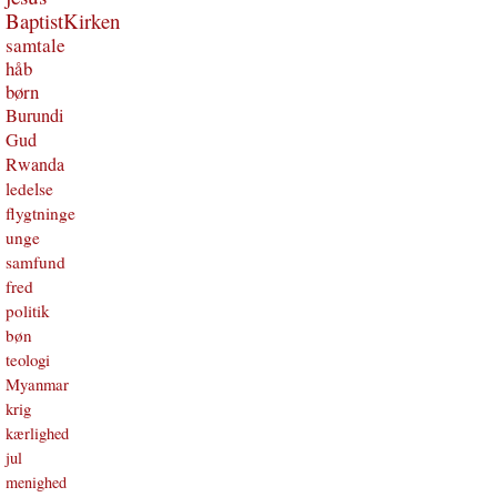
BaptistKirken
samtale
håb
børn
Burundi
Gud
Rwanda
ledelse
flygtninge
unge
samfund
fred
politik
bøn
teologi
Myanmar
krig
kærlighed
jul
menighed