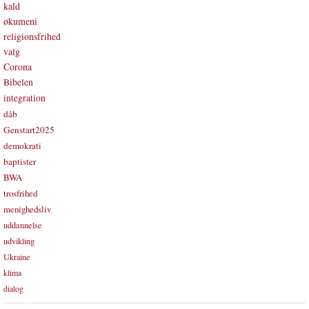
kald
økumeni
religionsfrihed
valg
Corona
Bibelen
integration
dåb
Genstart2025
demokrati
baptister
BWA
trosfrihed
menighedsliv
uddannelse
udvikling
Ukraine
klima
dialog