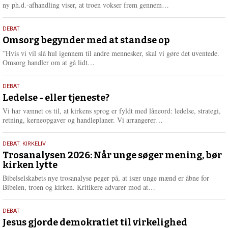
e
L
ny ph.d.-afhandling viser, at troen vokser frem gennem…
æ
s
9.
DEBAT
m
juli
Omsorg begynder med at standse op
e
2026
r
”Hvis vi vil slå hul igennem til andre mennesker, skal vi gøre det uventede.
e
L
Omsorg handler om at gå lidt…
æ
s
10.
DEBAT
m
juni
Ledelse - eller tjeneste?
e
2026
r
Vi har vænnet os til, at kirkens sprog er fyldt med låneord: ledelse, strategi,
e
L
retning, kerneopgaver og handleplaner. Vi arrangerer…
æ
s
2.
DEBAT
,
KIRKELIV
m
juni
Trosanalysen 2026: Når unge søger mening, bør
e
kirken lytte
2026
r
e
Bibelselskabets nye trosanalyse peger på, at især unge mænd er åbne for
L
Bibelen, troen og kirken. Kritikere advarer mod at…
æ
s
18.
DEBAT
m
maj
Jesus gjorde demokratiet til virkelighed
e