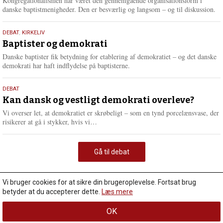
Kongregationalismen har været den gennemgående organisationsform i
danske baptistmenigheder. Den er besværlig og langsom – og til diskussion.
18.
DEBAT
,
KIRKELIV
maj
Baptister og demokrati
2026
Danske baptister fik betydning for etablering af demokratiet – og det danske
demokrati har haft indflydelse på baptisterne.
18.
DEBAT
maj
Kan dansk og vestligt demokrati overleve?
2026
Vi overser let, at demokratiet er skrøbeligt – som en tynd porcelænsvase, der
L
risikerer at gå i stykker, hvis vi…
æ
s
m
Gå til debat
e
r
e
Vi bruger cookies for at sikre din brugeroplevelse. Fortsat brug
betyder at du accepterer dette.
Læs mere
OK