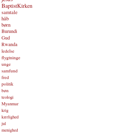
BaptistKirken
samtale
håb
børn
Burundi
Gud
Rwanda
ledelse
flygtninge
unge
samfund
fred
politik
bøn
teologi
Myanmar
krig
kærlighed
jul
menighed