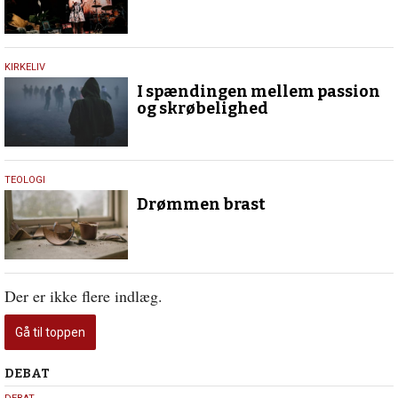
18.
KIRKELIV
september
I spændingen mellem passion
2018
og skrøbelighed
19.
TEOLOGI
april
Drømmen brast
2018
Der er ikke flere indlæg.
Gå til toppen
Debat
DEBAT