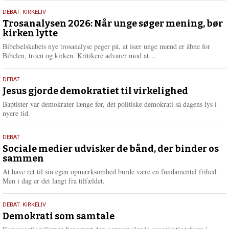
s
2.
DEBAT
,
KIRKELIV
m
juni
Trosanalysen 2026: Når unge søger mening, bør
e
kirken lytte
2026
r
e
Bibelselskabets nye trosanalyse peger på, at især unge mænd er åbne for
L
Bibelen, troen og kirken. Kritikere advarer mod at…
æ
s
18.
DEBAT
m
maj
Jesus gjorde demokratiet til virkelighed
e
2026
r
Baptister var demokrater længe før, det politiske demokrati så dagens lys i
e
nyere tid.
18.
DEBAT
maj
Sociale medier udvisker de bånd, der binder os
sammen
2026
At have ret til sin egen opmærksomhed burde være en fundamental frihed.
Men i dag er det langt fra tilfældet.
18.
DEBAT
,
KIRKELIV
maj
Demokrati som samtale
2026