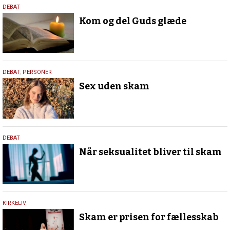
22.
DEBAT
juni
Kom og del Guds glæde
2023
19.
DEBAT
,
PERSONER
januar
Sex uden skam
2022
5.
DEBAT
februar
Når seksualitet bliver til skam
2021
30.
KIRKELIV
juli
Skam er prisen for fællesskab
2019