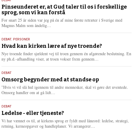
5.
DEBAT
august
Pinseunderet er, at Gud taler til os i forskellige
sprog, som vi kan forstå
2026
For snart 25 år siden var jeg på én af mine første retræter i Sverige med
L
Magnus Malm som åndelig…
æ
s
25.
DEBAT
,
PERSONER
m
juli
Hvad kan kirken lære af nye troende?
e
2026
r
Nye troende finder sjældent vej til troen gennem én afgørende beslutning. En
e
L
ny ph.d.-afhandling viser, at troen vokser frem gennem…
æ
s
9.
DEBAT
m
juli
Omsorg begynder med at standse op
e
2026
r
”Hvis vi vil slå hul igennem til andre mennesker, skal vi gøre det uventede.
e
L
Omsorg handler om at gå lidt…
æ
s
10.
DEBAT
m
juni
Ledelse - eller tjeneste?
e
2026
r
Vi har vænnet os til, at kirkens sprog er fyldt med låneord: ledelse, strategi,
e
L
retning, kerneopgaver og handleplaner. Vi arrangerer…
æ