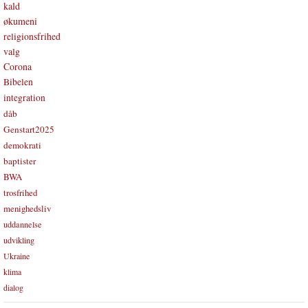
kald
økumeni
religionsfrihed
valg
Corona
Bibelen
integration
dåb
Genstart2025
demokrati
baptister
BWA
trosfrihed
menighedsliv
uddannelse
udvikling
Ukraine
klima
dialog