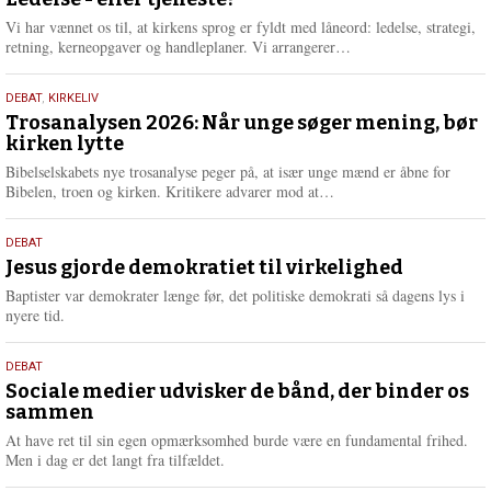
juni
e
2026
r
Vi har vænnet os til, at kirkens sprog er fyldt med låneord: ledelse, strategi,
e
L
retning, kerneopgaver og handleplaner. Vi arrangerer…
æ
s
2.
DEBAT
,
KIRKELIV
m
juni
Trosanalysen 2026: Når unge søger mening, bør
e
kirken lytte
2026
r
e
Bibelselskabets nye trosanalyse peger på, at især unge mænd er åbne for
L
Bibelen, troen og kirken. Kritikere advarer mod at…
æ
s
18.
DEBAT
m
maj
Jesus gjorde demokratiet til virkelighed
e
2026
r
Baptister var demokrater længe før, det politiske demokrati så dagens lys i
e
nyere tid.
18.
DEBAT
maj
Sociale medier udvisker de bånd, der binder os
sammen
2026
At have ret til sin egen opmærksomhed burde være en fundamental frihed.
Men i dag er det langt fra tilfældet.