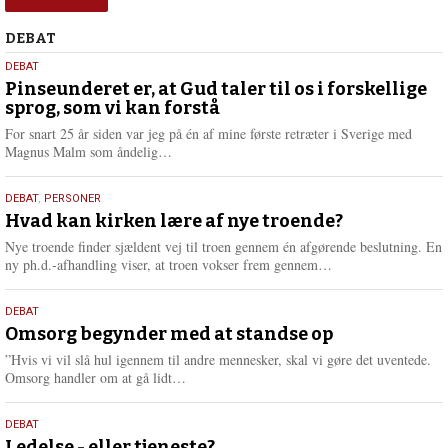
Debat
DEBAT
5.
DEBAT
august
Pinseunderet er, at Gud taler til os i forskellige
sprog, som vi kan forstå
2026
For snart 25 år siden var jeg på én af mine første retræter i Sverige med
L
Magnus Malm som åndelig…
æ
s
25.
DEBAT
,
PERSONER
m
juli
Hvad kan kirken lære af nye troende?
e
2026
r
Nye troende finder sjældent vej til troen gennem én afgørende beslutning. En
e
L
ny ph.d.-afhandling viser, at troen vokser frem gennem…
æ
s
9.
DEBAT
m
juli
Omsorg begynder med at standse op
e
2026
r
”Hvis vi vil slå hul igennem til andre mennesker, skal vi gøre det uventede.
e
L
Omsorg handler om at gå lidt…
æ
s
10.
DEBAT
m
Ledelse - eller tjeneste?