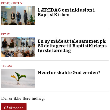
13.
DEBAT
,
KIRKELIV
maj
LÆREDAG om inklusion i
2026
BaptistKirken
3.
DEBAT
februar
En ny måde at tale sammen på:
2026
80 deltagere til BaptistKirkens
første læredag
9.
TEOLOGI
juli
Hvorfor skabte Gud verden?
2020
Der er ikke flere indlæg.
Gå til toppen