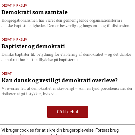
18.
DEBAT
,
KIRKELIV
maj
Demokrati som samtale
2026
Kongregationalismen har været den gennemgående organisationsform i
danske baptistmenigheder. Den er besværlig og langsom – og til diskussion.
18.
DEBAT
,
KIRKELIV
maj
Baptister og demokrati
2026
Danske baptister fik betydning for etablering af demokratiet – og det danske
demokrati har haft indflydelse på baptisterne.
18.
DEBAT
maj
Kan dansk og vestligt demokrati overleve?
2026
Vi overser let, at demokratiet er skrøbeligt – som en tynd porcelænsvase, der
L
risikerer at gå i stykker, hvis vi…
æ
s
m
Gå til debat
e
r
e
Vi bruger cookies for at sikre din brugeroplevelse. Fortsat brug