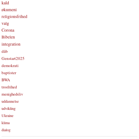
kald
økumeni
religionsfrihed
valg
Corona
Bibelen
integration
dåb
Genstart2025
demokrati
baptister
BWA
trosfrihed
menighedsliv
uddannelse
udvikling
Ukraine
klima
dialog