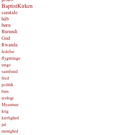
BaptistKirken
samtale
håb
børn
Burundi
Gud
Rwanda
ledelse
flygtninge
unge
samfund
fred
politik
bøn
teologi
Myanmar
krig
kærlighed
jul
menighed