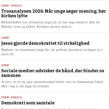
s
2.
DEBAT
,
KIRKELIV
m
juni
Trosanalysen 2026: Når unge søger mening, bør
e
kirken lytte
2026
r
e
Bibelselskabets nye trosanalyse peger på, at især unge mænd er åbne for
L
Bibelen, troen og kirken. Kritikere advarer mod at…
æ
s
18.
DEBAT
m
maj
Jesus gjorde demokratiet til virkelighed
e
2026
r
Baptister var demokrater længe før, det politiske demokrati så dagens lys i
e
nyere tid.
18.
DEBAT
maj
Sociale medier udvisker de bånd, der binder os
sammen
2026
At have ret til sin egen opmærksomhed burde være en fundamental frihed.
Men i dag er det langt fra tilfældet.
18.
DEBAT
,
KIRKELIV
maj
Demokrati som samtale
2026