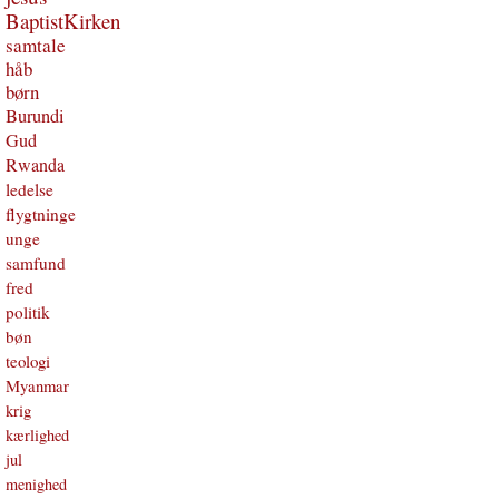
BaptistKirken
samtale
håb
børn
Burundi
Gud
Rwanda
ledelse
flygtninge
unge
samfund
fred
politik
bøn
teologi
Myanmar
krig
kærlighed
jul
menighed