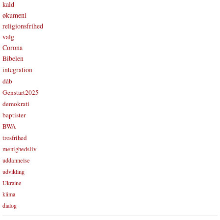
kald
økumeni
religionsfrihed
valg
Corona
Bibelen
integration
dåb
Genstart2025
demokrati
baptister
BWA
trosfrihed
menighedsliv
uddannelse
udvikling
Ukraine
klima
dialog