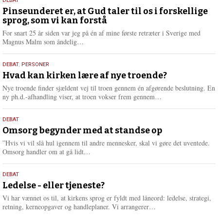
5.
DEBAT
august
Pinseunderet er, at Gud taler til os i forskellige
sprog, som vi kan forstå
2026
For snart 25 år siden var jeg på én af mine første retræter i Sverige med
L
Magnus Malm som åndelig…
æ
s
25.
DEBAT
,
PERSONER
m
juli
Hvad kan kirken lære af nye troende?
e
2026
r
Nye troende finder sjældent vej til troen gennem én afgørende beslutning. En
e
L
ny ph.d.-afhandling viser, at troen vokser frem gennem…
æ
s
9.
DEBAT
m
juli
Omsorg begynder med at standse op
e
2026
r
”Hvis vi vil slå hul igennem til andre mennesker, skal vi gøre det uventede.
e
L
Omsorg handler om at gå lidt…
æ
s
10.
DEBAT
m
juni
Ledelse - eller tjeneste?
e
2026
r
Vi har vænnet os til, at kirkens sprog er fyldt med låneord: ledelse, strategi,
e
L
retning, kerneopgaver og handleplaner. Vi arrangerer…
æ