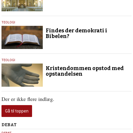
25.
TEOLOGI
januar
Findes der demokrati i
2018
Bibelen?
18.
TEOLOGI
marts
Kristendommen opstod med
2016
opstandelsen
Der er ikke flere indlæg.
Gå til toppen
Debat
DEBAT