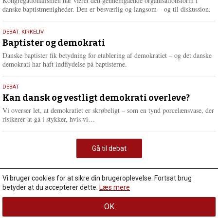
Kongregationalismen har været den gennemgående organisationsform i
danske baptistmenigheder. Den er besværlig og langsom – og til diskussion.
18.
DEBAT
,
KIRKELIV
maj
Baptister og demokrati
2026
Danske baptister fik betydning for etablering af demokratiet – og det danske
demokrati har haft indflydelse på baptisterne.
18.
DEBAT
maj
Kan dansk og vestligt demokrati overleve?
2026
Vi overser let, at demokratiet er skrøbeligt – som en tynd porcelænsvase, der
L
risikerer at gå i stykker, hvis vi…
æ
s
m
Gå til debat
e
r
e
Vi bruger cookies for at sikre din brugeroplevelse. Fortsat brug
betyder at du accepterer dette.
Læs mere
OK