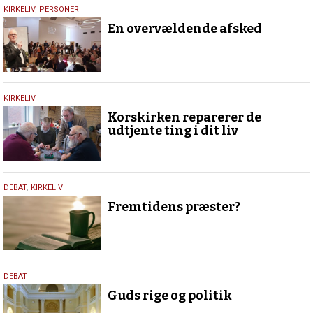
13.
KIRKELIV
,
PERSONER
januar
En overvældende afsked
2026
2.
KIRKELIV
januar
Korskirken reparerer de
2024
udtjente ting i dit liv
12.
DEBAT
,
KIRKELIV
juli
Fremtidens præster?
2023
21.
DEBAT
februar
Guds rige og politik
2019