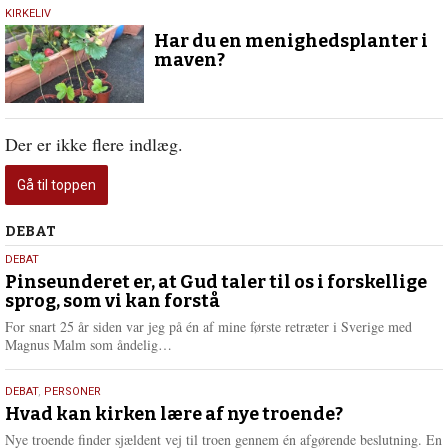
2.
KIRKELIV
december
Har du en menighedsplanter i
2020
maven?
Der er ikke flere indlæg.
Gå til toppen
Debat
DEBAT
5.
DEBAT
august
Pinseunderet er, at Gud taler til os i forskellige
sprog, som vi kan forstå
2026
For snart 25 år siden var jeg på én af mine første retræter i Sverige med
L
Magnus Malm som åndelig…
æ
s
25.
DEBAT
,
PERSONER
m
juli
Hvad kan kirken lære af nye troende?
e
2026
r
Nye troende finder sjældent vej til troen gennem én afgørende beslutning. En