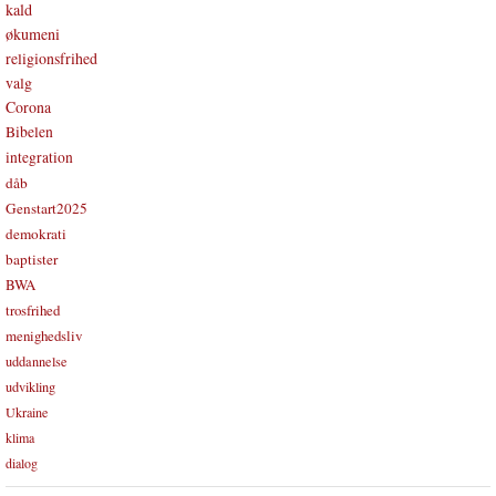
kald
økumeni
religionsfrihed
valg
Corona
Bibelen
integration
dåb
Genstart2025
demokrati
baptister
BWA
trosfrihed
menighedsliv
uddannelse
udvikling
Ukraine
klima
dialog