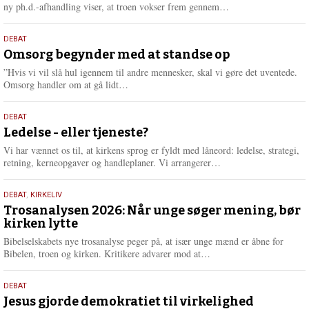
e
L
ny ph.d.-afhandling viser, at troen vokser frem gennem…
æ
s
9.
DEBAT
m
juli
Omsorg begynder med at standse op
e
2026
r
”Hvis vi vil slå hul igennem til andre mennesker, skal vi gøre det uventede.
e
L
Omsorg handler om at gå lidt…
æ
s
10.
DEBAT
m
juni
Ledelse - eller tjeneste?
e
2026
r
Vi har vænnet os til, at kirkens sprog er fyldt med låneord: ledelse, strategi,
e
L
retning, kerneopgaver og handleplaner. Vi arrangerer…
æ
s
2.
DEBAT
,
KIRKELIV
m
juni
Trosanalysen 2026: Når unge søger mening, bør
e
kirken lytte
2026
r
e
Bibelselskabets nye trosanalyse peger på, at især unge mænd er åbne for
L
Bibelen, troen og kirken. Kritikere advarer mod at…
æ
s
18.
DEBAT
m
maj
Jesus gjorde demokratiet til virkelighed
e