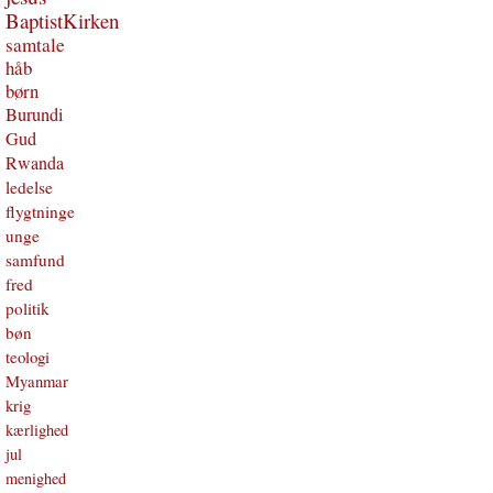
BaptistKirken
samtale
håb
børn
Burundi
Gud
Rwanda
ledelse
flygtninge
unge
samfund
fred
politik
bøn
teologi
Myanmar
krig
kærlighed
jul
menighed