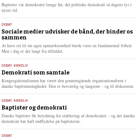
2026
r
Baptister var demokrater længe før, det politiske demokrati så dagens lys i
e
nyere tid.
18.
DEBAT
maj
Sociale medier udvisker de bånd, der binder os
sammen
2026
At have ret til sin egen opmærksomhed burde være en fundamental frihed.
Men i dag er det langt fra tilfældet.
18.
DEBAT
,
KIRKELIV
maj
Demokrati som samtale
2026
Kongregationalismen har været den gennemgående organisationsform i
danske baptistmenigheder. Den er besværlig og langsom – og til diskussion.
18.
DEBAT
,
KIRKELIV
maj
Baptister og demokrati
2026
Danske baptister fik betydning for etablering af demokratiet – og det danske
demokrati har haft indflydelse på baptisterne.
18.
DEBAT