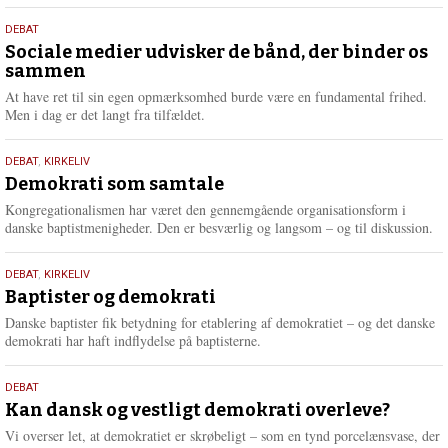
18.
DEBAT
maj
Sociale medier udvisker de bånd, der binder os
sammen
2026
At have ret til sin egen opmærksomhed burde være en fundamental frihed.
Men i dag er det langt fra tilfældet.
18.
DEBAT
,
KIRKELIV
maj
Demokrati som samtale
2026
Kongregationalismen har været den gennemgående organisationsform i
danske baptistmenigheder. Den er besværlig og langsom – og til diskussion.
18.
DEBAT
,
KIRKELIV
maj
Baptister og demokrati
2026
Danske baptister fik betydning for etablering af demokratiet – og det danske
demokrati har haft indflydelse på baptisterne.
18.
DEBAT
maj
Kan dansk og vestligt demokrati overleve?
2026
Vi overser let, at demokratiet er skrøbeligt – som en tynd porcelænsvase, der