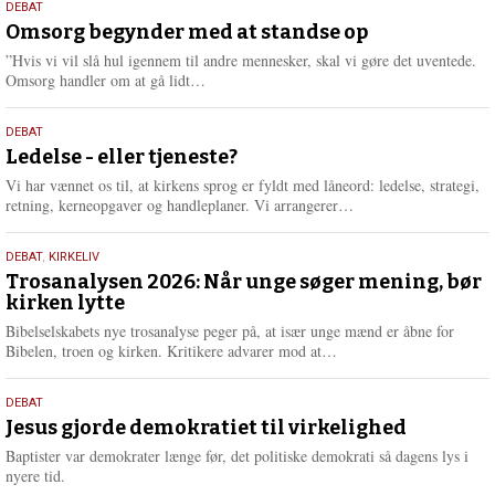
9.
DEBAT
m
juli
Omsorg begynder med at standse op
e
2026
r
”Hvis vi vil slå hul igennem til andre mennesker, skal vi gøre det uventede.
e
L
Omsorg handler om at gå lidt…
æ
s
10.
DEBAT
m
juni
Ledelse - eller tjeneste?
e
2026
r
Vi har vænnet os til, at kirkens sprog er fyldt med låneord: ledelse, strategi,
e
L
retning, kerneopgaver og handleplaner. Vi arrangerer…
æ
s
2.
DEBAT
,
KIRKELIV
m
juni
Trosanalysen 2026: Når unge søger mening, bør
e
kirken lytte
2026
r
e
Bibelselskabets nye trosanalyse peger på, at især unge mænd er åbne for
L
Bibelen, troen og kirken. Kritikere advarer mod at…
æ
s
18.
DEBAT
m
maj
Jesus gjorde demokratiet til virkelighed
e
2026
r
Baptister var demokrater længe før, det politiske demokrati så dagens lys i
e
nyere tid.