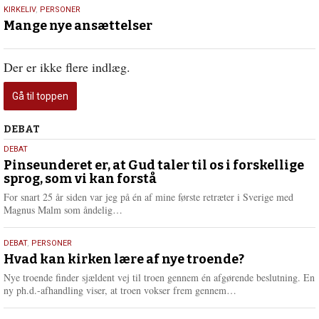
28.
KIRKELIV
,
PERSONER
september
Mange nye ansættelser
2020
Der er ikke flere indlæg.
Gå til toppen
Debat
DEBAT
5.
DEBAT
august
Pinseunderet er, at Gud taler til os i forskellige
sprog, som vi kan forstå
2026
For snart 25 år siden var jeg på én af mine første retræter i Sverige med
L
Magnus Malm som åndelig…
æ
s
25.
DEBAT
,
PERSONER
m
juli
Hvad kan kirken lære af nye troende?
e
2026
r
Nye troende finder sjældent vej til troen gennem én afgørende beslutning. En
e
L
ny ph.d.-afhandling viser, at troen vokser frem gennem…
æ
s