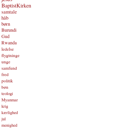
BaptistKirken
samtale
håb
børn
Burundi
Gud
Rwanda
ledelse
flygtninge
unge
samfund
fred
politik
bøn
teologi
Myanmar
krig
kærlighed
jul
menighed