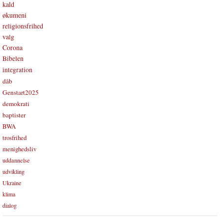
kald
økumeni
religionsfrihed
valg
Corona
Bibelen
integration
dåb
Genstart2025
demokrati
baptister
BWA
trosfrihed
menighedsliv
uddannelse
udvikling
Ukraine
klima
dialog