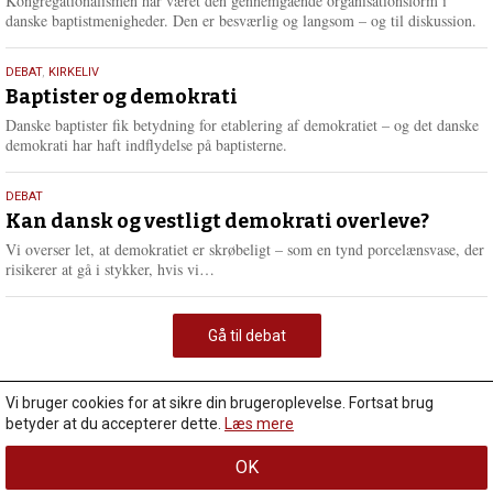
Kongregationalismen har været den gennemgående organisationsform i
danske baptistmenigheder. Den er besværlig og langsom – og til diskussion.
18.
DEBAT
,
KIRKELIV
maj
Baptister og demokrati
2026
Danske baptister fik betydning for etablering af demokratiet – og det danske
demokrati har haft indflydelse på baptisterne.
18.
DEBAT
maj
Kan dansk og vestligt demokrati overleve?
2026
Vi overser let, at demokratiet er skrøbeligt – som en tynd porcelænsvase, der
L
risikerer at gå i stykker, hvis vi…
æ
s
m
Gå til debat
e
r
e
Vi bruger cookies for at sikre din brugeroplevelse. Fortsat brug
betyder at du accepterer dette.
Læs mere
OK