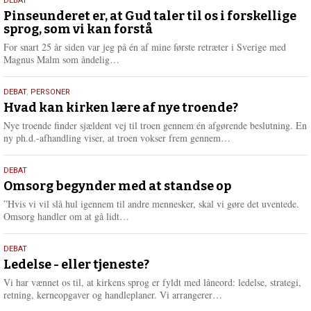
5.
DEBAT
august
Pinseunderet er, at Gud taler til os i forskellige
sprog, som vi kan forstå
2026
For snart 25 år siden var jeg på én af mine første retræter i Sverige med
L
Magnus Malm som åndelig…
æ
s
25.
DEBAT
,
PERSONER
m
juli
Hvad kan kirken lære af nye troende?
e
2026
r
Nye troende finder sjældent vej til troen gennem én afgørende beslutning. En
e
L
ny ph.d.-afhandling viser, at troen vokser frem gennem…
æ
s
9.
DEBAT
m
juli
Omsorg begynder med at standse op
e
2026
r
”Hvis vi vil slå hul igennem til andre mennesker, skal vi gøre det uventede.
e
L
Omsorg handler om at gå lidt…
æ
s
10.
DEBAT
m
juni
Ledelse - eller tjeneste?
e
2026
r
Vi har vænnet os til, at kirkens sprog er fyldt med låneord: ledelse, strategi,
e
L
retning, kerneopgaver og handleplaner. Vi arrangerer…
æ