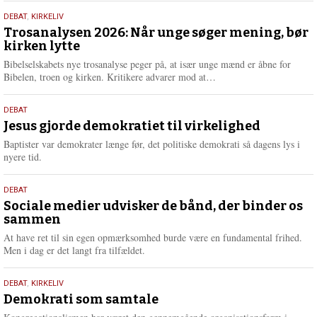
s
2.
DEBAT
,
KIRKELIV
m
juni
Trosanalysen 2026: Når unge søger mening, bør
e
kirken lytte
2026
r
e
Bibelselskabets nye trosanalyse peger på, at især unge mænd er åbne for
L
Bibelen, troen og kirken. Kritikere advarer mod at…
æ
s
18.
DEBAT
m
maj
Jesus gjorde demokratiet til virkelighed
e
2026
r
Baptister var demokrater længe før, det politiske demokrati så dagens lys i
e
nyere tid.
18.
DEBAT
maj
Sociale medier udvisker de bånd, der binder os
sammen
2026
At have ret til sin egen opmærksomhed burde være en fundamental frihed.
Men i dag er det langt fra tilfældet.
18.
DEBAT
,
KIRKELIV
maj
Demokrati som samtale
2026