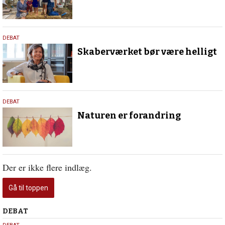
19.
DEBAT
december
Skaberværket bør være helligt
2022
17.
DEBAT
september
Naturen er forandring
2020
Der er ikke flere indlæg.
Gå til toppen
Debat
DEBAT