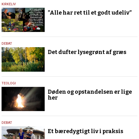
7.
KIRKELIV
marts
”Alle har ret til et godt udeliv”
2026
16.
DEBAT
maj
Det dufter lysegrønt af græs
2024
27.
TEOLOGI
juli
Døden og opstandelsen er lige
2023
her
20.
DEBAT
december
Et bæredygtigt liv i praksis
2022