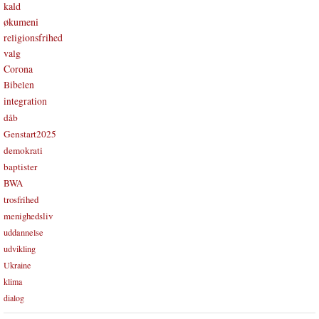
kald
økumeni
religionsfrihed
valg
Corona
Bibelen
integration
dåb
Genstart2025
demokrati
baptister
BWA
trosfrihed
menighedsliv
uddannelse
udvikling
Ukraine
klima
dialog