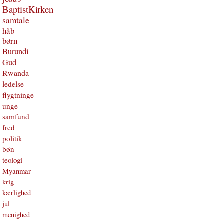
BaptistKirken
samtale
håb
børn
Burundi
Gud
Rwanda
ledelse
flygtninge
unge
samfund
fred
politik
bøn
teologi
Myanmar
krig
kærlighed
jul
menighed