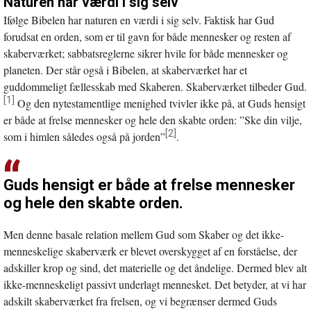
Naturen har værdi i sig selv
Ifølge Bibelen har naturen en værdi i sig selv. Faktisk har Gud
forudsat en orden, som er til gavn for både mennesker og resten af
skaberværket; sabbatsreglerne sikrer hvile for både mennesker og
planeten. Der står også i Bibelen, at skaberværket har et
guddommeligt fællesskab med Skaberen. Skaberværket tilbeder Gud.
[1]
Og den nytestamentlige menighed tvivler ikke på, at Guds hensigt
er både at frelse mennesker og hele den skabte orden: ”Ske din vilje,
[2]
som i himlen således også på jorden”
.
Guds hensigt er både at frelse mennesker
og hele den skabte orden.
Men denne basale relation mellem Gud som Skaber og det ikke-
menneskelige skaberværk er blevet overskygget af en forståelse, der
adskiller krop og sind, det materielle og det åndelige. Dermed blev alt
ikke-menneskeligt passivt underlagt mennesket. Det betyder, at vi har
adskilt skaberværket fra frelsen, og vi begrænser dermed Guds