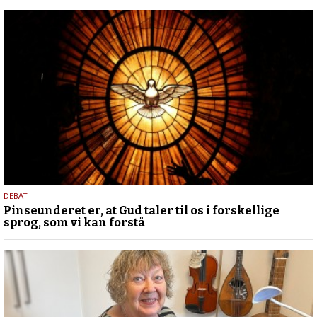
5.
DEBAT
Pinseunderet er, at Gud taler til os i forskellige
august
sprog, som vi kan forstå
2026