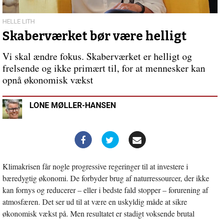
Er
den
grønne
HELLE LITH
omstilling
Skaberværket bør være helligt
en
’fetich’?
Vi skal ændre fokus. Skaberværket er helligt og
frelsende og ikke primært til, for at mennesker kan
opnå økonomisk vækst
LONE MØLLER-HANSEN
Klimakrisen får nogle progressive regeringer til at investere i
bæredygtig økonomi. De forbyder brug af naturressourcer, der ikke
kan fornys og reducerer – eller i bedste fald stopper – forurening af
atmosfæren. Det ser ud til at være en uskyldig måde at sikre
økonomisk vækst på. Men resultatet er stadigt voksende brutal