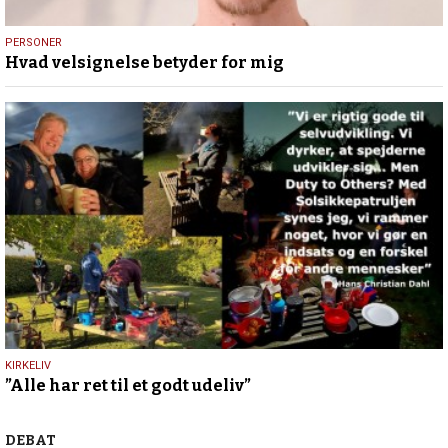
13.
PERSONER
Hvad velsignelse betyder for mig
maj
2026
7.
KIRKELIV
”Alle har ret til et godt udeliv”
marts
2026
Debat
DEBAT