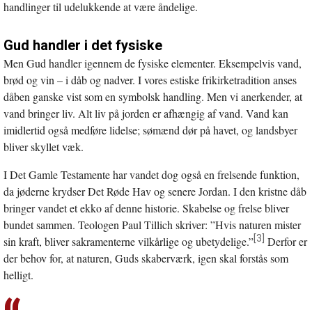
handlinger til udelukkende at være åndelige.
Gud handler i det fysiske
Men Gud handler igennem de fysiske elementer. Eksempelvis vand,
brød og vin – i dåb og nadver. I vores estiske frikirketradition anses
dåben ganske vist som en symbolsk handling. Men vi anerkender, at
vand bringer liv. Alt liv på jorden er afhængig af vand. Vand kan
imidlertid også medføre lidelse; sømænd dør på havet, og landsbyer
bliver skyllet væk.
I Det Gamle Testamente har vandet dog også en frelsende funktion,
da jøderne krydser Det Røde Hav og senere Jordan. I den kristne dåb
bringer vandet et ekko af denne historie. Skabelse og frelse bliver
bundet sammen. Teologen Paul Tillich skriver: ”Hvis naturen mister
[3]
sin kraft, bliver sakramenterne vilkårlige og ubetydelige.”
Derfor er
der behov for, at naturen, Guds skaberværk, igen skal forstås som
helligt.