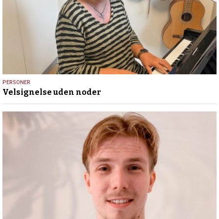
31.
PERSONER
Velsignelse uden noder
juli
2026