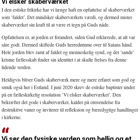
Vi elsker skaberværket
I den estiske frikirke har vi længe haft en opfattelse af skaberværket
som ’faldet’. Det mindsker skaberværkets værdi, og dermed mister
skaberværket sin kraft til at være et tegn på Guds nåde.
Opfattelsen er, at jorden er forandret, siden Gud erklærede, at alt var
såre godt. Dermed skiftede Guds herredømme over til Satans hånd.
Hele jorden blev ramt af faldet og menneskelig synd, og det ’sande’
kristne fællesskab finder sin identitet i at skulle frelses fra denne
lidende verden.
Heldigvis bliver Guds skaberværk mere og mere erfaret som god og
smuk også her i Estland. I juni 2020 skrev de estiske baptister under
på en fælleskirkelig resolution ’Vi elsker skaberværket’. Den
bekræfter det gode i skaberværket, kalder på omvendelse fra
destruktive vaner og inviterer til refleksion og bæredygtige handlinger
i kirkerne.
Vi ser den fysiske verden som hellig og et