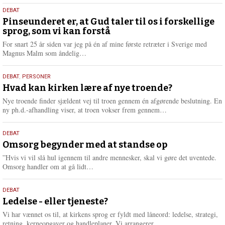
5.
DEBAT
august
Pinseunderet er, at Gud taler til os i forskellige
sprog, som vi kan forstå
2026
For snart 25 år siden var jeg på én af mine første retræter i Sverige med
L
Magnus Malm som åndelig…
æ
s
25.
DEBAT
,
PERSONER
m
juli
Hvad kan kirken lære af nye troende?
e
2026
r
Nye troende finder sjældent vej til troen gennem én afgørende beslutning. En
e
L
ny ph.d.-afhandling viser, at troen vokser frem gennem…
æ
s
9.
DEBAT
m
juli
Omsorg begynder med at standse op
e
2026
r
”Hvis vi vil slå hul igennem til andre mennesker, skal vi gøre det uventede.
e
L
Omsorg handler om at gå lidt…
æ
s
10.
DEBAT
m
juni
Ledelse - eller tjeneste?
e
2026
r
Vi har vænnet os til, at kirkens sprog er fyldt med låneord: ledelse, strategi,
e
L
retning, kerneopgaver og handleplaner. Vi arrangerer…