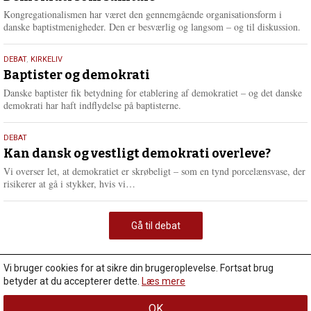
2026
Kongregationalismen har været den gennemgående organisationsform i
danske baptistmenigheder. Den er besværlig og langsom – og til diskussion.
18.
DEBAT
,
KIRKELIV
maj
Baptister og demokrati
2026
Danske baptister fik betydning for etablering af demokratiet – og det danske
demokrati har haft indflydelse på baptisterne.
18.
DEBAT
maj
Kan dansk og vestligt demokrati overleve?
2026
Vi overser let, at demokratiet er skrøbeligt – som en tynd porcelænsvase, der
L
risikerer at gå i stykker, hvis vi…
æ
s
m
Gå til debat
e
r
e
Vi bruger cookies for at sikre din brugeroplevelse. Fortsat brug
betyder at du accepterer dette.
Læs mere
OK