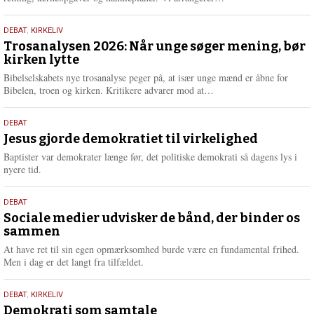
æ
s
2.
DEBAT
,
KIRKELIV
m
juni
Trosanalysen 2026: Når unge søger mening, bør
e
kirken lytte
2026
r
e
Bibelselskabets nye trosanalyse peger på, at især unge mænd er åbne for
L
Bibelen, troen og kirken. Kritikere advarer mod at…
æ
s
18.
DEBAT
m
maj
Jesus gjorde demokratiet til virkelighed
e
2026
r
Baptister var demokrater længe før, det politiske demokrati så dagens lys i
e
nyere tid.
18.
DEBAT
maj
Sociale medier udvisker de bånd, der binder os
sammen
2026
At have ret til sin egen opmærksomhed burde være en fundamental frihed.
Men i dag er det langt fra tilfældet.
18.
DEBAT
,
KIRKELIV
maj
Demokrati som samtale