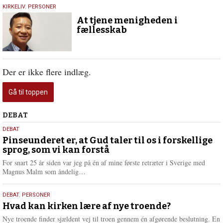
4.
KIRKELIV
,
PERSONER
februar
At tjene menigheden i
2021
fællesskab
Der er ikke flere indlæg.
Gå til toppen
Debat
DEBAT
5.
DEBAT
august
Pinseunderet er, at Gud taler til os i forskellige
sprog, som vi kan forstå
2026
For snart 25 år siden var jeg på én af mine første retræter i Sverige med
L
Magnus Malm som åndelig…
æ
s
25.
DEBAT
,
PERSONER
m
juli
Hvad kan kirken lære af nye troende?
e
2026
r
Nye troende finder sjældent vej til troen gennem én afgørende beslutning. En