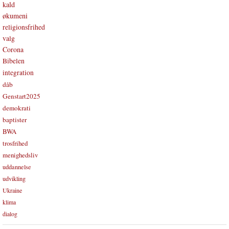
kald
økumeni
religionsfrihed
valg
Corona
Bibelen
integration
dåb
Genstart2025
demokrati
baptister
BWA
trosfrihed
menighedsliv
uddannelse
udvikling
Ukraine
klima
dialog