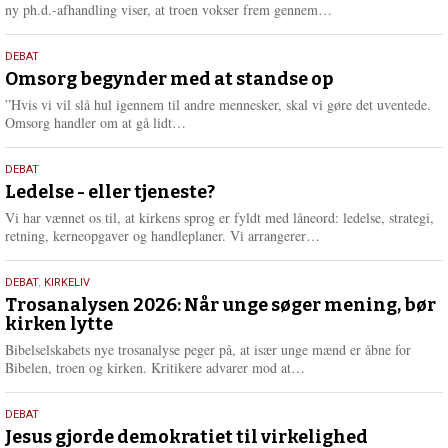
e
L
ny ph.d.-afhandling viser, at troen vokser frem gennem…
æ
s
9.
DEBAT
m
juli
Omsorg begynder med at standse op
e
2026
r
”Hvis vi vil slå hul igennem til andre mennesker, skal vi gøre det uventede.
e
L
Omsorg handler om at gå lidt…
æ
s
10.
DEBAT
m
juni
Ledelse - eller tjeneste?
e
2026
r
Vi har vænnet os til, at kirkens sprog er fyldt med låneord: ledelse, strategi,
e
L
retning, kerneopgaver og handleplaner. Vi arrangerer…
æ
s
2.
DEBAT
,
KIRKELIV
m
juni
Trosanalysen 2026: Når unge søger mening, bør
e
kirken lytte
2026
r
e
Bibelselskabets nye trosanalyse peger på, at især unge mænd er åbne for
L
Bibelen, troen og kirken. Kritikere advarer mod at…
æ
s
18.
DEBAT
m
maj
Jesus gjorde demokratiet til virkelighed
e