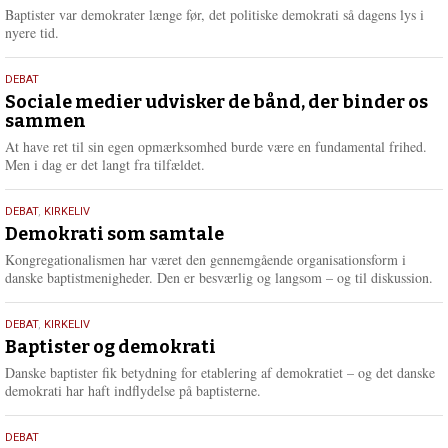
2026
r
Baptister var demokrater længe før, det politiske demokrati så dagens lys i
e
nyere tid.
18.
DEBAT
maj
Sociale medier udvisker de bånd, der binder os
sammen
2026
At have ret til sin egen opmærksomhed burde være en fundamental frihed.
Men i dag er det langt fra tilfældet.
18.
DEBAT
,
KIRKELIV
maj
Demokrati som samtale
2026
Kongregationalismen har været den gennemgående organisationsform i
danske baptistmenigheder. Den er besværlig og langsom – og til diskussion.
18.
DEBAT
,
KIRKELIV
maj
Baptister og demokrati
2026
Danske baptister fik betydning for etablering af demokratiet – og det danske
demokrati har haft indflydelse på baptisterne.
18.
DEBAT