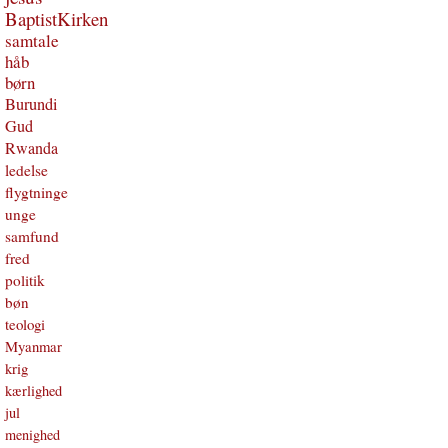
BaptistKirken
samtale
håb
børn
Burundi
Gud
Rwanda
ledelse
flygtninge
unge
samfund
fred
politik
bøn
teologi
Myanmar
krig
kærlighed
jul
menighed