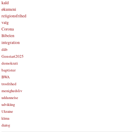
kald
økumeni
religionsfrihed
valg
Corona
Bibelen
integration
dåb
Genstart2025
demokrati
baptister
BWA
trosfrihed
menighedsliv
uddannelse
udvikling
Ukraine
klima
dialog