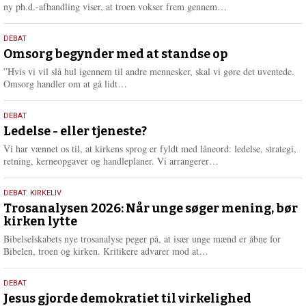
e
L
ny ph.d.-afhandling viser, at troen vokser frem gennem…
æ
s
9.
DEBAT
m
juli
Omsorg begynder med at standse op
e
2026
r
”Hvis vi vil slå hul igennem til andre mennesker, skal vi gøre det uventede.
e
L
Omsorg handler om at gå lidt…
æ
s
10.
DEBAT
m
juni
Ledelse - eller tjeneste?
e
2026
r
Vi har vænnet os til, at kirkens sprog er fyldt med låneord: ledelse, strategi,
e
L
retning, kerneopgaver og handleplaner. Vi arrangerer…
æ
s
2.
DEBAT
,
KIRKELIV
m
juni
Trosanalysen 2026: Når unge søger mening, bør
e
kirken lytte
2026
r
e
Bibelselskabets nye trosanalyse peger på, at især unge mænd er åbne for
L
Bibelen, troen og kirken. Kritikere advarer mod at…
æ
s
18.
DEBAT
m
maj
Jesus gjorde demokratiet til virkelighed
e