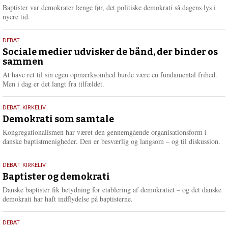
2026
r
Baptister var demokrater længe før, det politiske demokrati så dagens lys i
e
nyere tid.
18.
DEBAT
maj
Sociale medier udvisker de bånd, der binder os
sammen
2026
At have ret til sin egen opmærksomhed burde være en fundamental frihed.
Men i dag er det langt fra tilfældet.
18.
DEBAT
,
KIRKELIV
maj
Demokrati som samtale
2026
Kongregationalismen har været den gennemgående organisationsform i
danske baptistmenigheder. Den er besværlig og langsom – og til diskussion.
18.
DEBAT
,
KIRKELIV
maj
Baptister og demokrati
2026
Danske baptister fik betydning for etablering af demokratiet – og det danske
demokrati har haft indflydelse på baptisterne.
18.
DEBAT