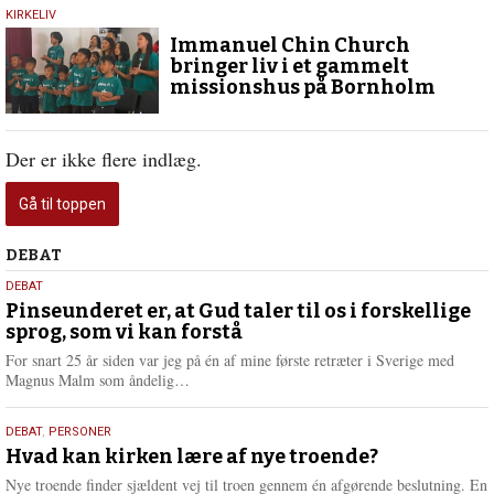
13.
KIRKELIV
juni
Immanuel Chin Church
2024
bringer liv i et gammelt
missionshus på Bornholm
Der er ikke flere indlæg.
Gå til toppen
Debat
DEBAT
5.
DEBAT
august
Pinseunderet er, at Gud taler til os i forskellige
sprog, som vi kan forstå
2026
For snart 25 år siden var jeg på én af mine første retræter i Sverige med
L
Magnus Malm som åndelig…
æ
s
25.
DEBAT
,
PERSONER
m
juli
Hvad kan kirken lære af nye troende?
e
2026
r
Nye troende finder sjældent vej til troen gennem én afgørende beslutning. En