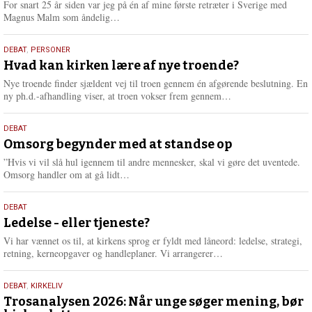
For snart 25 år siden var jeg på én af mine første retræter i Sverige med
L
Magnus Malm som åndelig…
æ
s
25.
DEBAT
,
PERSONER
m
juli
Hvad kan kirken lære af nye troende?
e
2026
r
Nye troende finder sjældent vej til troen gennem én afgørende beslutning. En
e
L
ny ph.d.-afhandling viser, at troen vokser frem gennem…
æ
s
9.
DEBAT
m
juli
Omsorg begynder med at standse op
e
2026
r
”Hvis vi vil slå hul igennem til andre mennesker, skal vi gøre det uventede.
e
L
Omsorg handler om at gå lidt…
æ
s
10.
DEBAT
m
juni
Ledelse - eller tjeneste?
e
2026
r
Vi har vænnet os til, at kirkens sprog er fyldt med låneord: ledelse, strategi,
e
L
retning, kerneopgaver og handleplaner. Vi arrangerer…
æ
s
2.
DEBAT
,
KIRKELIV
m
juni
Trosanalysen 2026: Når unge søger mening, bør
e