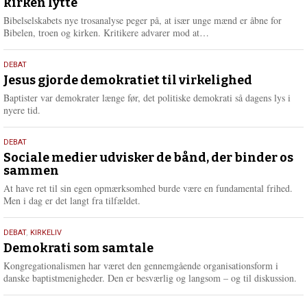
kirken lytte
2026
r
e
Bibelselskabets nye trosanalyse peger på, at især unge mænd er åbne for
L
Bibelen, troen og kirken. Kritikere advarer mod at…
æ
s
18.
DEBAT
m
maj
Jesus gjorde demokratiet til virkelighed
e
2026
r
Baptister var demokrater længe før, det politiske demokrati så dagens lys i
e
nyere tid.
18.
DEBAT
maj
Sociale medier udvisker de bånd, der binder os
sammen
2026
At have ret til sin egen opmærksomhed burde være en fundamental frihed.
Men i dag er det langt fra tilfældet.
18.
DEBAT
,
KIRKELIV
maj
Demokrati som samtale
2026
Kongregationalismen har været den gennemgående organisationsform i
danske baptistmenigheder. Den er besværlig og langsom – og til diskussion.