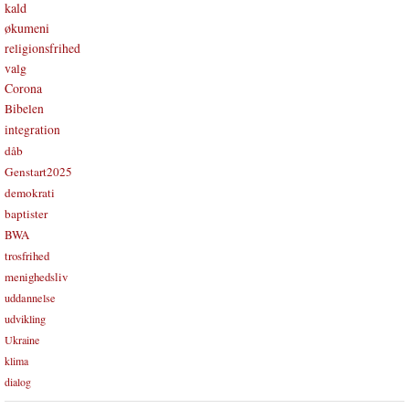
kald
økumeni
religionsfrihed
valg
Corona
Bibelen
integration
dåb
Genstart2025
demokrati
baptister
BWA
trosfrihed
menighedsliv
uddannelse
udvikling
Ukraine
klima
dialog