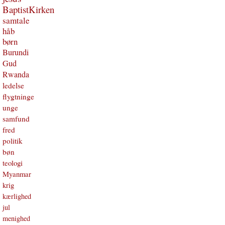
BaptistKirken
samtale
håb
børn
Burundi
Gud
Rwanda
ledelse
flygtninge
unge
samfund
fred
politik
bøn
teologi
Myanmar
krig
kærlighed
jul
menighed