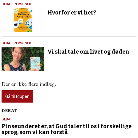
26.
DEBAT
,
PERSONER
maj
Hvorfor er vi her?
2020
1.
DEBAT
,
PERSONER
maj
Vi skal tale om livet og døden
2019
Der er ikke flere indlæg.
Gå til toppen
Debat
DEBAT
5.
DEBAT
august
Pinseunderet er, at Gud taler til os i forskellige
sprog, som vi kan forstå
2026