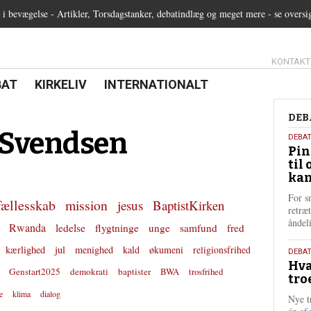
 bevægelse - Artikler, Torsdagstanker, debatindlæg og meget mere - se oversi
13.0:
KONTAKT
0:
21.0:
22.0:
BAT
KIRKELIV
INTERNATIONALT
Deb
DEB
 Svendsen
5.
DEBA
Pin
augu
til 
202
kan
For s
fællesskab
mission
jesus
BaptistKirken
retræ
ånde
Rwanda
ledelse
flygtninge
unge
samfund
fred
kærlighed
jul
menighed
kald
økumeni
religionsfrihed
25.
DEBAT
Hva
juli
Genstart2025
demokrati
baptister
BWA
trosfrihed
tro
202
e
klima
dialog
Nye t