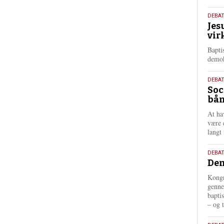
18.
DEBA
Jes
maj
vir
202
Bapti
demok
18.
DEBA
Soc
maj
bån
202
At ha
være 
langt 
18.
DEBAT
Dem
maj
202
Kongr
genne
bapti
– og t