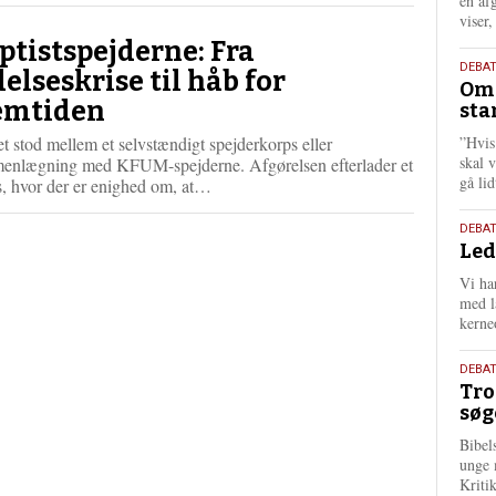
én af
viser
ptistspejderne: Fra
9.
DEBA
delseskrise til håb for
Oms
juli
emtiden
sta
202
t stod mellem et selvstændigt spejderkorps eller
”Hvis
skal 
enlægning med KFUM-spejderne. Afgørelsen efterlader et
gå li
L
s, hvor der er enighed om, at…
æ
s
10.
DEBA
m
Led
juni
e
202
Vi har
r
med lå
e
kerne
2.
DEBAT
Tro
juni
søg
202
Bibel
unge 
Kriti