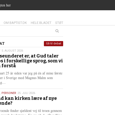
gten her
14.0:
15.0:
16.0:
OM BAPTIST.DK
HELE BLADET
STØT
at
AT
Gå til debat
T
5. AUGUST 2026
seunderet er, at Gud taler
st
os i forskellige sprog, som vi
6
 forstå
nart 25 år siden var jeg på én af mine første
ter i Sverige med Magnus Malm som
L
lig…
æ
s
,
PERSONER
25. JULI 2026
m
d kan kirken lære af nye
e
ende?
6
r
e
roende finder sjældent vej til troen gennem