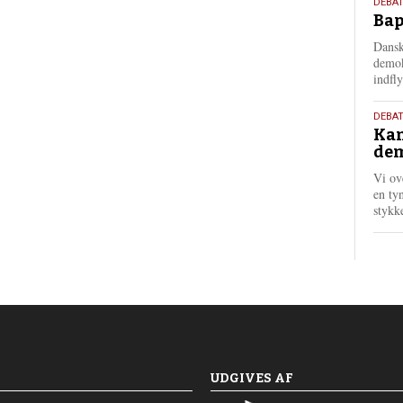
18.
DEBAT
Bap
maj
202
Dansk
demok
indfly
18.
DEBA
Kan
maj
dem
202
Vi ov
en tyn
stykk
UDGIVES AF