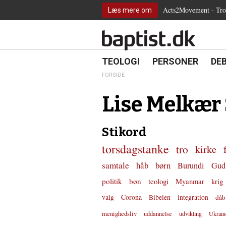
2.0:
Spring
Vend
Gå
Teologi
Acts2Movement - Tro i
Læs mere om
3.0:
menu
tilbage
til
Personer
4.0:
over
til
vores
Debat
5.0:
og
forsiden
guide
Kirkeliv
6.0:
gå
for
Internationalt
til
tilgængelighed
18.0:
19.0:
20.
8.0:
TEOLOGI
PERSONER
DE
Teologi
indhold
9.0:
Personer
FORSIDE
10.0:
Debat
11.0:
Kirkeliv
Lise Melkær
12.0:
Internationalt
Stikord
torsdagstanke
tro
kirke
samtale
håb
børn
Burundi
Gud
politik
bøn
teologi
Myanmar
krig
valg
Corona
Bibelen
integration
dåb
menighedsliv
uddannelse
udvikling
Ukrain