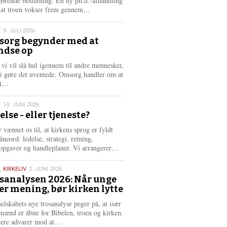
gørende beslutning. En ny ph.d.-afhandling
L
, at troen vokser frem gennem…
æ
s
T
9. JULI 2026
m
org begynder med at
e
ndse op
6
r
e
 vi vil slå hul igennem til andre mennesker,
vi gøre det uventede. Omsorg handler om at
L
dt…
æ
s
T
10. JUNI 2026
m
else - eller tjeneste?
e
6
r
 vænnet os til, at kirkens sprog er fyldt
e
neord: ledelse, strategi, retning,
L
opgaver og handleplaner. Vi arrangerer…
æ
s
,
KIRKELIV
2. JUNI 2026
m
sanalysen 2026: Når unge
e
er mening, bør kirken lytte
6
r
e
selskabets nye trosanalyse peger på, at især
mænd er åbne for Bibelen, troen og kirken.
L
kere advarer mod at…