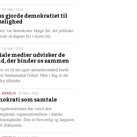
æ
s
T
18. MAJ 2026
m
us gjorde demokratiet til
e
kelighed
6
r
e
ster var demokrater længe før, det politiske
rati så dagens lys i nyere tid.
T
18. MAJ 2026
iale medier udvisker de
d, der binder os sammen
6
ve ret til sin egen opmærksomhed burde
en fundamental frihed. Men i dag er det
fra tilfældet.
,
KIRKELIV
18. MAJ 2026
okrati som samtale
6
egationalismen har været den
mgående organisationsform i danske
stmenigheder. Den er besværlig og langsom
il diskussion.