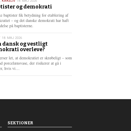
,
KIRKELIV
18. MAJ 2026
tister og demokrati
6
e baptister fik betydning for etablering af
ratiet – og det danske demokrati har haft
delse på baptisterne.
T
18. MAJ 2026
 dansk og vestligt
okrati overleve?
6
erser let, at demokratiet er skrøbeligt – som
d porcelænsvase, der risikerer at gå i
L
er, hvis vi…
æ
s
m
e
r
e
SEKTIONER