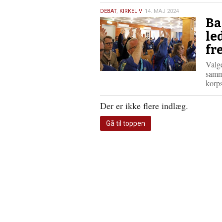
14.
DEBAT
,
KIRKELIV
14. MAJ 2024
Ba
maj
2024
le
fr
Valge
samm
korp
Der er ikke flere indlæg.
Gå til toppen