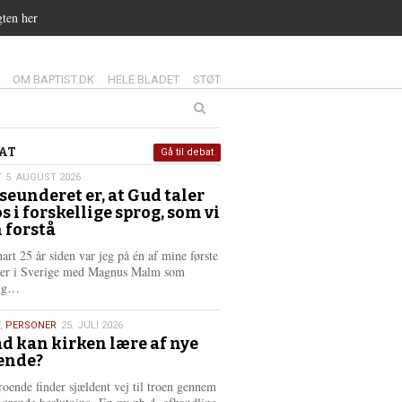
gten her
14.0:
15.0:
16.0:
OM BAPTIST.DK
HELE BLADET
STØT
at
AT
Gå til debat
T
5. AUGUST 2026
seunderet er, at Gud taler
st
os i forskellige sprog, som vi
6
 forstå
nart 25 år siden var jeg på én af mine første
ter i Sverige med Magnus Malm som
L
lig…
æ
s
,
PERSONER
25. JULI 2026
m
d kan kirken lære af nye
e
ende?
6
r
e
roende finder sjældent vej til troen gennem