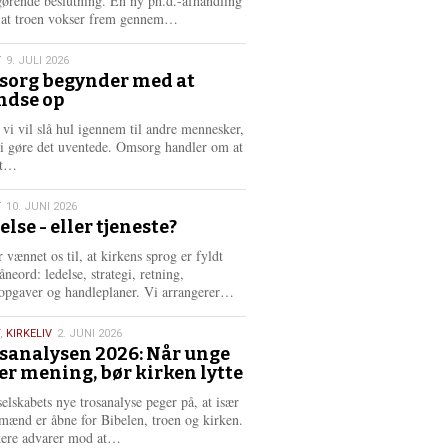
gørende beslutning. En ny ph.d.-afhandling
L
, at troen vokser frem gennem…
æ
s
T
9. JULI 2026
m
org begynder med at
e
ndse op
6
r
e
 vi vil slå hul igennem til andre mennesker,
vi gøre det uventede. Omsorg handler om at
L
dt…
æ
s
T
10. JUNI 2026
m
else - eller tjeneste?
e
6
r
 vænnet os til, at kirkens sprog er fyldt
e
neord: ledelse, strategi, retning,
L
opgaver og handleplaner. Vi arrangerer…
æ
s
,
KIRKELIV
2. JUNI 2026
m
sanalysen 2026: Når unge
e
er mening, bør kirken lytte
6
r
e
selskabets nye trosanalyse peger på, at især
mænd er åbne for Bibelen, troen og kirken.
L
kere advarer mod at…