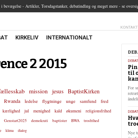
 bevægelse - Artikler, Torsdagstanker, debatindlæg og meget mere - se oversi
13.0:
KONTAKT
0:
21.0:
22.0:
BAT
KIRKELIV
INTERNATIONALT
Deb
DEB
ence 2 2015
5.
DEBA
Pin
augu
til 
202
kan
For s
fællesskab
mission
jesus
BaptistKirken
retræ
ånde
Rwanda
ledelse
flygtninge
unge
samfund
fred
kærlighed
jul
menighed
kald
økumeni
religionsfrihed
25.
DEBAT
Hva
juli
Genstart2025
demokrati
baptister
BWA
trosfrihed
tro
202
e
klima
dialog
Nye t