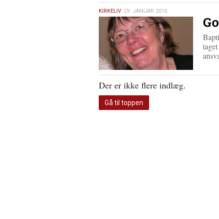
29.
KIRKELIV
29. JANUAR 2016
Go
januar
2016
Bapt
taget
ansv
Der er ikke flere indlæg.
Gå til toppen