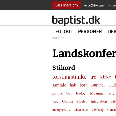
2.0:
Spring
Vend
Gå
Teologi
Acts2Movement - Tro i
Læs mere om
3.0:
menu
tilbage
til
Personer
4.0:
over
til
vores
Debat
5.0:
og
forsiden
guide
Kirkeliv
6.0:
gå
for
Internationalt
til
tilgængelighed
18.0:
19.0:
20.
8.0:
TEOLOGI
PERSONER
DE
Teologi
indhold
9.0:
Personer
FORSIDE
10.0:
Debat
11.0:
Kirkeliv
Landskonfer
12.0:
Internationalt
Stikord
torsdagstanke
tro
kirke
samtale
håb
børn
Burundi
Gud
politik
bøn
teologi
Myanmar
krig
valg
Corona
Bibelen
integration
dåb
menighedsliv
uddannelse
udvikling
Ukrain