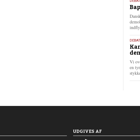
18.
DEBAT
Bap
maj
202
Dansk
demok
indfly
18.
DEBA
Kan
maj
dem
202
Vi ov
en tyn
stykk
UDGIVES AF