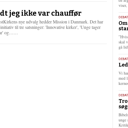
én af
viser
dt jeg ikke var chauffør
9.
DEBA
istKirkens nye udvalg hedder Mission i Danmark. Det har
Oms
juli
 initiativ til tre satsninger: 'Innovative kirker', 'Unge tager
sta
202
L
ar' og……
”Hvis
æ
skal 
s
gå li
m
e
r
10.
DEBA
e
Led
juni
202
Vi har
med lå
kerne
2.
DEBAT
Tro
juni
søg
202
Bibel
unge 
Kriti