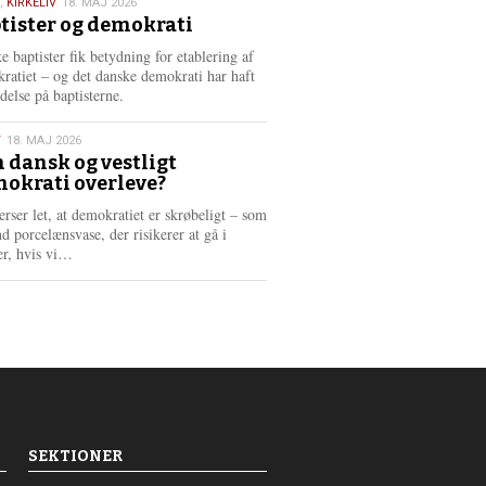
,
KIRKELIV
18. MAJ 2026
tister og demokrati
6
e baptister fik betydning for etablering af
ratiet – og det danske demokrati har haft
delse på baptisterne.
T
18. MAJ 2026
 dansk og vestligt
okrati overleve?
6
erser let, at demokratiet er skrøbeligt – som
d porcelænsvase, der risikerer at gå i
L
er, hvis vi…
æ
s
m
e
r
e
SEKTIONER