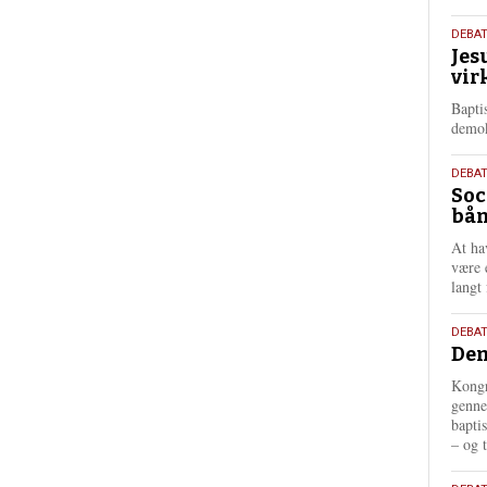
18.
DEBA
Jes
maj
vir
202
Bapti
demok
18.
DEBA
Soc
maj
bån
202
At ha
være 
langt 
18.
DEBAT
Dem
maj
202
Kongr
genne
bapti
– og t