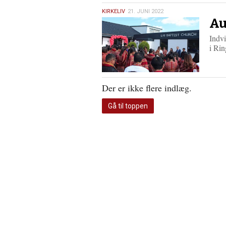
21.
KIRKELIV
21. JUNI 2022
Au
juni
2022
Indvi
i Rin
Der er ikke flere indlæg.
Gå til toppen