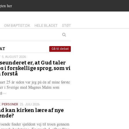
gten her
14.0:
15.0:
16.0:
OM BAPTIST.DK
HELE BLADET
STØT
at
AT
Gå til debat
T
5. AUGUST 2026
seunderet er, at Gud taler
st
os i forskellige sprog, som vi
6
 forstå
nart 25 år siden var jeg på én af mine første
ter i Sverige med Magnus Malm som
L
lig…
æ
s
,
PERSONER
25. JULI 2026
m
d kan kirken lære af nye
e
ende?
6
r
e
roende finder sjældent vej til troen gennem