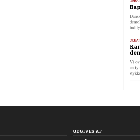
18.
DEBAT
Bap
maj
202
Dansk
demok
indfly
18.
DEBA
Kan
maj
dem
202
Vi ov
en tyn
stykk
UDGIVES AF