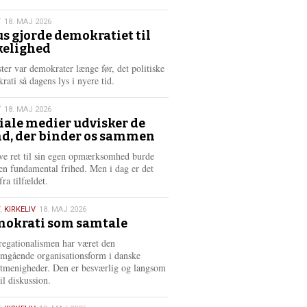
æ
s
T
18. MAJ 2026
m
us gjorde demokratiet til
e
kelighed
6
r
e
ster var demokrater længe før, det politiske
rati så dagens lys i nyere tid.
T
18. MAJ 2026
iale medier udvisker de
d, der binder os sammen
6
ve ret til sin egen opmærksomhed burde
en fundamental frihed. Men i dag er det
fra tilfældet.
,
KIRKELIV
18. MAJ 2026
okrati som samtale
6
egationalismen har været den
mgående organisationsform i danske
stmenigheder. Den er besværlig og langsom
il diskussion.