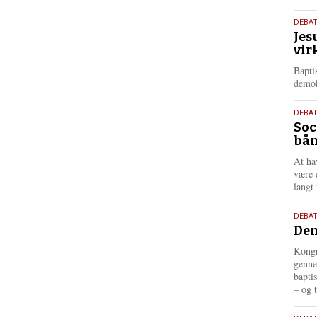
18.
DEBA
Jes
maj
vir
202
Bapti
demok
18.
DEBA
Soc
maj
bån
202
At ha
være 
langt 
18.
DEBAT
Dem
maj
202
Kongr
genne
bapti
– og t