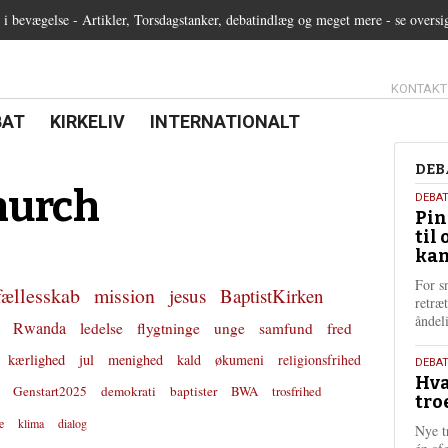
 bevægelse - Artikler, Torsdagstanker, debatindlæg og meget mere - se oversi
13.0:
KONTAKT
0:
21.0:
22.0:
BAT
KIRKELIV
INTERNATIONALT
Deb
DEB
hurch
5.
DEBA
Pin
augu
til 
202
kan
For s
fællesskab
mission
jesus
BaptistKirken
retræ
ånde
Rwanda
ledelse
flygtninge
unge
samfund
fred
kærlighed
jul
menighed
kald
økumeni
religionsfrihed
25.
DEBAT
Hva
juli
Genstart2025
demokrati
baptister
BWA
trosfrihed
tro
202
e
klima
dialog
Nye t