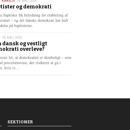
,
KIRKELIV
18. MAJ 2026
tister og demokrati
6
e baptister fik betydning for etablering af
ratiet – og det danske demokrati har haft
delse på baptisterne.
T
18. MAJ 2026
 dansk og vestligt
okrati overleve?
6
erser let, at demokratiet er skrøbeligt – som
d porcelænsvase, der risikerer at gå i
L
er, hvis vi…
æ
s
m
e
r
e
SEKTIONER