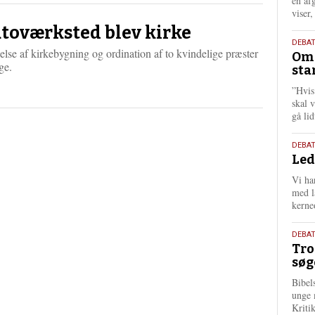
én af
viser
toværksted blev kirke
9.
DEBA
else af kirkebygning og ordination af to kvindelige præster
Oms
juli
ge.
sta
202
”Hvis
skal 
gå li
10.
DEBA
Led
juni
202
Vi har
med lå
kerne
2.
DEBAT
Tro
juni
søg
202
Bibel
unge 
Kriti