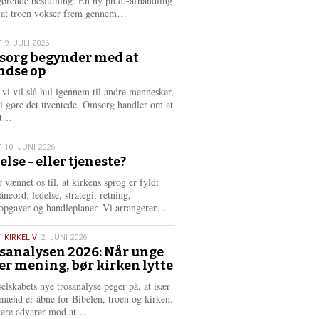
gørende beslutning. En ny ph.d.-afhandling
L
, at troen vokser frem gennem…
æ
s
T
9. JULI 2026
m
org begynder med at
e
ndse op
6
r
e
 vi vil slå hul igennem til andre mennesker,
vi gøre det uventede. Omsorg handler om at
L
dt…
æ
s
T
10. JUNI 2026
m
else - eller tjeneste?
e
6
r
 vænnet os til, at kirkens sprog er fyldt
e
neord: ledelse, strategi, retning,
L
opgaver og handleplaner. Vi arrangerer…
æ
s
,
KIRKELIV
2. JUNI 2026
m
sanalysen 2026: Når unge
e
er mening, bør kirken lytte
6
r
e
selskabets nye trosanalyse peger på, at især
mænd er åbne for Bibelen, troen og kirken.
L
kere advarer mod at…