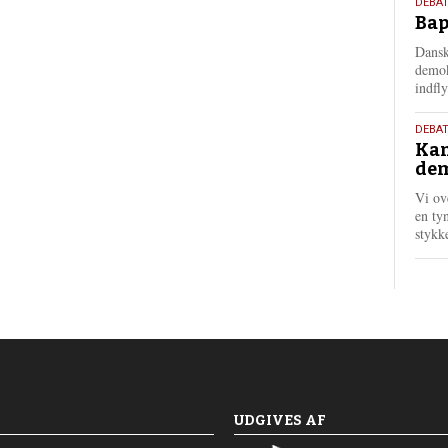
18.
DEBAT
Bap
maj
202
Dansk
demok
indfly
18.
DEBA
Kan
maj
dem
202
Vi ov
en tyn
stykk
UDGIVES AF