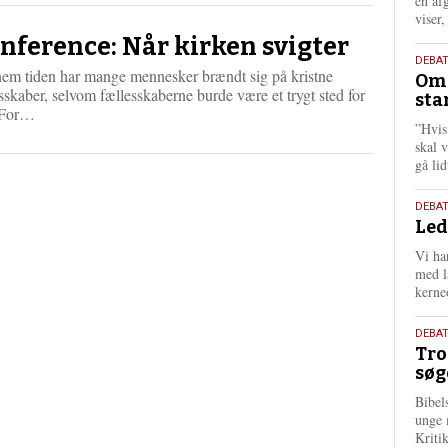
én af
viser
nference: Når kirken svigter
9.
DEBA
em tiden har mange mennesker brændt sig på kristne
Oms
juli
sskaber, selvom fællesskaberne burde være et trygt sted for
sta
202
L
. For…
”Hvis
æ
skal 
s
gå li
m
e
r
10.
DEBA
e
Led
juni
202
Vi har
med lå
kerne
2.
DEBAT
Tro
juni
søg
202
Bibel
unge 
Kriti