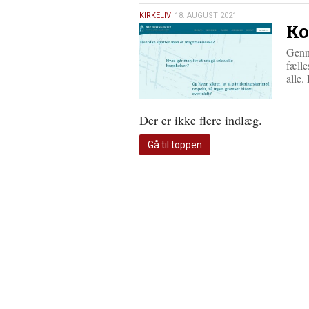
18.
KIRKELIV
18. AUGUST 2021
Ko
august
2021
Genn
fælle
alle
Der er ikke flere indlæg.
Gå til toppen