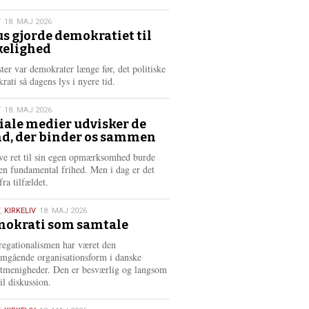
æ
s
T
18. MAJ 2026
m
us gjorde demokratiet til
e
kelighed
6
r
e
ster var demokrater længe før, det politiske
rati så dagens lys i nyere tid.
T
18. MAJ 2026
iale medier udvisker de
d, der binder os sammen
6
ve ret til sin egen opmærksomhed burde
en fundamental frihed. Men i dag er det
fra tilfældet.
,
KIRKELIV
18. MAJ 2026
okrati som samtale
6
egationalismen har været den
mgående organisationsform i danske
stmenigheder. Den er besværlig og langsom
il diskussion.