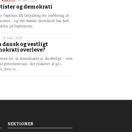
,
KIRKELIV
18. MAJ 2026
tister og demokrati
6
e baptister fik betydning for etablering af
ratiet – og det danske demokrati har haft
delse på baptisterne.
T
18. MAJ 2026
 dansk og vestligt
okrati overleve?
6
erser let, at demokratiet er skrøbeligt – som
d porcelænsvase, der risikerer at gå i
L
er, hvis vi…
æ
s
m
e
r
e
SEKTIONER