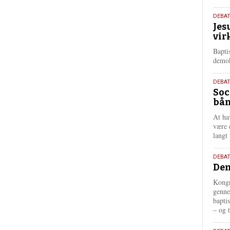
18.
DEBA
Jes
maj
vir
202
Bapti
demok
18.
DEBA
Soc
maj
bån
202
At ha
være 
langt 
18.
DEBAT
Dem
maj
202
Kongr
genne
bapti
– og t