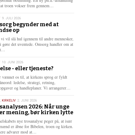
gørende beslutning. En ny ph.d.-afhandling
L
, at troen vokser frem gennem…
æ
s
T
9. JULI 2026
m
org begynder med at
e
ndse op
6
r
e
 vi vil slå hul igennem til andre mennesker,
vi gøre det uventede. Omsorg handler om at
L
dt…
æ
s
T
10. JUNI 2026
m
else - eller tjeneste?
e
6
r
 vænnet os til, at kirkens sprog er fyldt
e
neord: ledelse, strategi, retning,
L
opgaver og handleplaner. Vi arrangerer…
æ
s
,
KIRKELIV
2. JUNI 2026
m
sanalysen 2026: Når unge
e
er mening, bør kirken lytte
6
r
e
selskabets nye trosanalyse peger på, at især
mænd er åbne for Bibelen, troen og kirken.
L
kere advarer mod at…