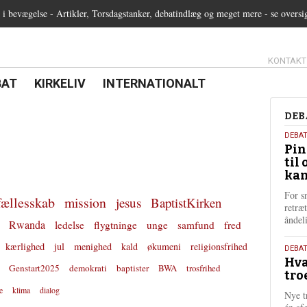
 bevægelse - Artikler, Torsdagstanker, debatindlæg og meget mere - se oversi
13.0:
KONTAKT
0:
21.0:
22.0:
BAT
KIRKELIV
INTERNATIONALT
Deb
DEB
5.
DEBA
Pin
augu
til 
202
kan
For s
fællesskab
mission
jesus
BaptistKirken
retræ
ånde
Rwanda
ledelse
flygtninge
unge
samfund
fred
kærlighed
jul
menighed
kald
økumeni
religionsfrihed
25.
DEBAT
Hva
juli
Genstart2025
demokrati
baptister
BWA
trosfrihed
tro
202
e
klima
dialog
Nye t