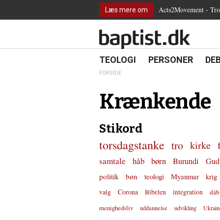
2.0:
Spring
Vend
Gå
Teologi
Acts2Movement - Tro i
Læs mere om
3.0:
menu
tilbage
til
Personer
4.0:
over
til
vores
Debat
5.0:
og
forsiden
guide
Kirkeliv
6.0:
gå
for
Internationalt
til
tilgængelighed
18.0:
19.0:
20.
8.0:
TEOLOGI
PERSONER
DE
Teologi
indhold
9.0:
Personer
FORSIDE
10.0:
Debat
11.0:
Kirkeliv
Krænkende
12.0:
Internationalt
Stikord
torsdagstanke
tro
kirke
samtale
håb
børn
Burundi
Gud
politik
bøn
teologi
Myanmar
krig
valg
Corona
Bibelen
integration
dåb
menighedsliv
uddannelse
udvikling
Ukrain