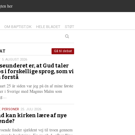
gten her
14.0:
15.0:
16.0:
OM BAPTIST.DK
HELE BLADET
STØT
at
AT
Gå til debat
T
5. AUGUST 2026
seunderet er, at Gud taler
st
os i forskellige sprog, som vi
6
 forstå
nart 25 år siden var jeg på én af mine første
ter i Sverige med Magnus Malm som
L
lig…
æ
s
,
PERSONER
25. JULI 2026
m
d kan kirken lære af nye
e
ende?
6
r
e
roende finder sjældent vej til troen gennem