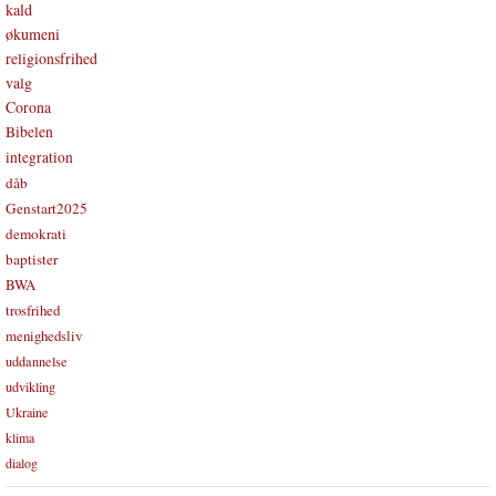
kald
økumeni
religionsfrihed
valg
Corona
Bibelen
integration
dåb
Genstart2025
demokrati
baptister
BWA
trosfrihed
menighedsliv
uddannelse
udvikling
Ukraine
klima
dialog