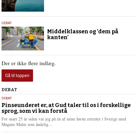
1.
DEBAT
juli
Middelklassen og ’dem på
2024
kanten’
Der er ikke flere indlæg.
Gå til toppen
Debat
DEBAT
5.
DEBAT
august
Pinseunderet er, at Gud taler til os i forskellige
sprog, som vi kan forstå
2026
For snart 25 år siden var jeg på én af mine første retræter i Sverige med
L
Magnus Malm som åndelig…
æ
s