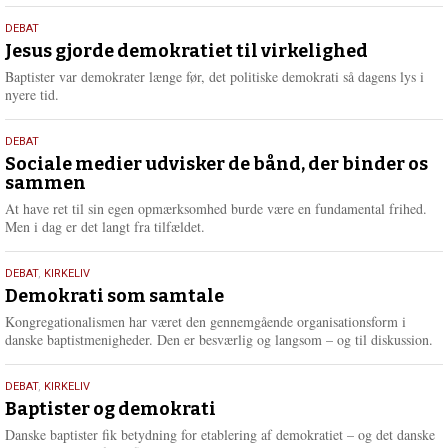
s
18.
DEBAT
m
maj
Jesus gjorde demokratiet til virkelighed
e
2026
r
Baptister var demokrater længe før, det politiske demokrati så dagens lys i
e
nyere tid.
18.
DEBAT
maj
Sociale medier udvisker de bånd, der binder os
sammen
2026
At have ret til sin egen opmærksomhed burde være en fundamental frihed.
Men i dag er det langt fra tilfældet.
18.
DEBAT
,
KIRKELIV
maj
Demokrati som samtale
2026
Kongregationalismen har været den gennemgående organisationsform i
danske baptistmenigheder. Den er besværlig og langsom – og til diskussion.
18.
DEBAT
,
KIRKELIV
maj
Baptister og demokrati
2026
Danske baptister fik betydning for etablering af demokratiet – og det danske