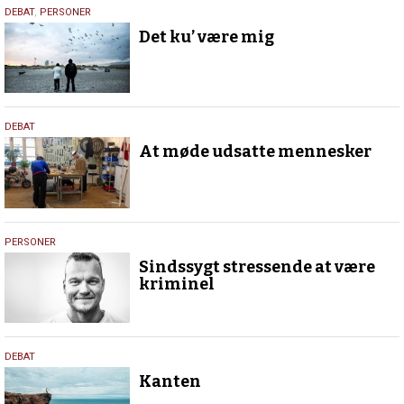
11.
DEBAT
,
PERSONER
juli
Det ku’ være mig
2024
11.
DEBAT
juli
At møde udsatte mennesker
2024
11.
PERSONER
juli
Sindssygt stressende at være
2024
kriminel
11.
DEBAT
juli
Kanten
2024