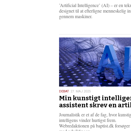
2025
’Artificial Intelligence’ (AI) – er en te
designet til at efterligne menneskelig in
gennem maskiner.
27.
DEBAT
27. MAJ 2025
Min kunstigt intellige
maj
2025
assistent skrev en art
Journalistik er et af de fag, hvor kunsti
intelligens vinder hurtigst frem.
Webredaktionen på baptist.dk forsøger 