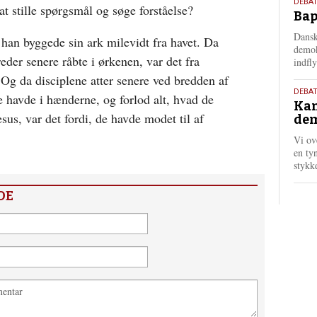
18.
DEBAT
t stille spørgsmål og søge forståelse?
Bap
maj
202
Dansk
 han byggede sin ark milevidt fra havet. Da
demok
er senere råbte i ørkenen, var det fra
indfly
Og da disciplene atter senere ved bredden af
18.
DEBA
 havde i hænderne, og forlod alt, hvad de
Kan
maj
sus, var det fordi, de havde modet til af
dem
202
Vi ov
en tyn
stykk
DE