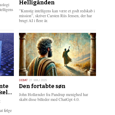
2025
Helligånden
knologi
telligens
”Kunstig intelligens kan være et godt redskab i
mission”, skriver Carsten Riis Jensen, der har
brugt AI i flere år.
27.
DEBAT
27. MAJ 2025
nte
Den fortabte søn
maj
2025
ikel…
John Hollænder fra Pandrup menighed har
skabt disse billeder med ChatGpt 4.0.
g
at følge