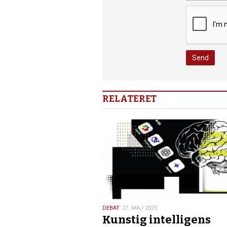
RELATERET
27.
DEBAT
27. MAJ 2025
Kunstig intelligens
maj