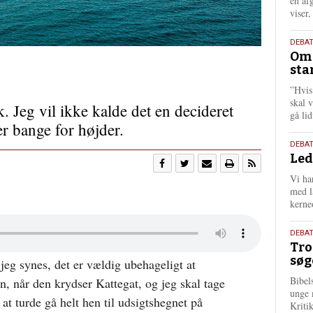
én af
viser
9.
DEBA
Oms
juli
sta
202
”Hvis
skal 
k. Jeg vil ikke kalde det en decideret
gå li
 er bange for højder.
10.
DEBA
Led
juni
202
Vi har
med lå
kerne
2.
DEBAT
Tro
juni
søg
 jeg synes, det er vældig ubehageligt at
202
Bibel
, når den krydser Kattegat, og jeg skal tage
unge 
 at turde gå helt hen til udsigtshegnet på
Kriti