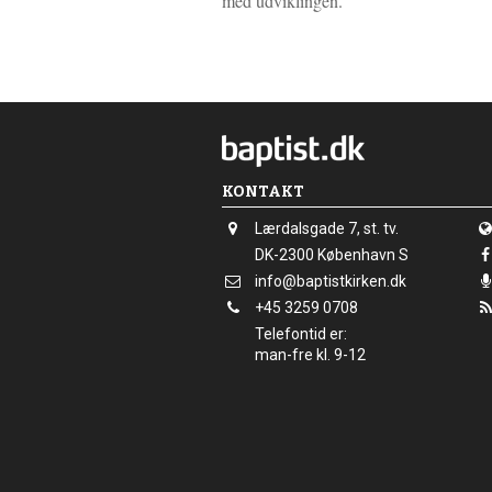
med udviklingen.
KONTAKT
Adresse:
Lærdalsgade 7, st. tv.
Adresse:
DK-2300
København S
Send
info@baptistkirken.dk
email:
Tlf.:
+45 3259 0708
Telefontid er:
man-fre kl. 9-12