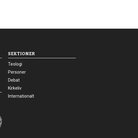
SEKTIONER
24.0:
Teologi
25.0:
Personer
26.0:
Debat
27.0:
Kirkeliv
28.0:
Internationalt