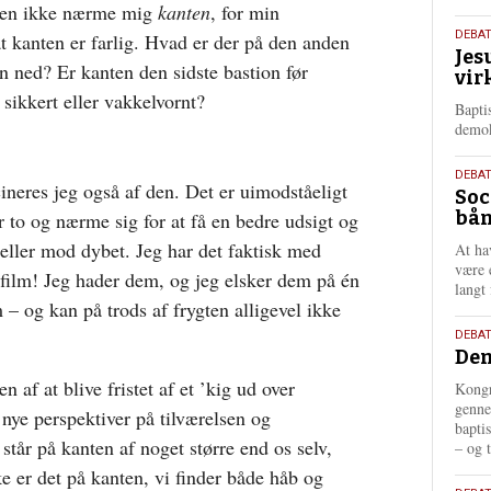
sten ikke nærme mig
kanten
, for min
18.
DEBA
 kanten er farlig. Hvad er der på den anden
Jes
maj
n ned? Er kanten den sidste bastion før
vir
202
 sikkert eller vakkelvornt?
Bapti
demok
18.
DEBA
ineres jeg også af den. Det er uimodståeligt
Soc
maj
bån
ler to og nærme sig for at få en bedre udsigt og
202
 eller mod dybet. Jeg har det faktisk med
At ha
være 
film! Jeg hader dem, og jeg elsker dem på én
langt 
– og kan på trods af frygten alligevel ikke
18.
DEBAT
Dem
maj
202
 af at blive fristet af et ’kig ud over
Kongr
genne
 nye perspektiver på tilværelsen og
bapti
 står på kanten af noget større end os selv,
– og t
e er det på kanten, vi finder både håb og