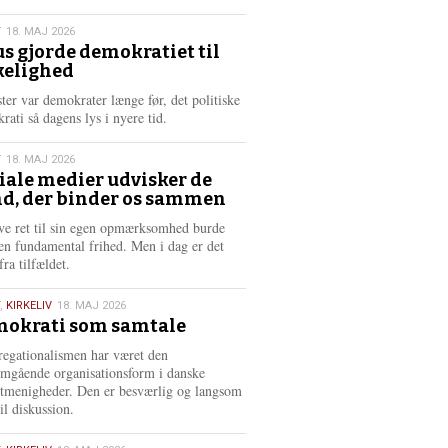
æ
s
T
18. MAJ 2026
m
us gjorde demokratiet til
e
kelighed
6
r
e
ster var demokrater længe før, det politiske
rati så dagens lys i nyere tid.
T
18. MAJ 2026
iale medier udvisker de
d, der binder os sammen
6
ve ret til sin egen opmærksomhed burde
en fundamental frihed. Men i dag er det
fra tilfældet.
,
KIRKELIV
18. MAJ 2026
okrati som samtale
6
egationalismen har været den
mgående organisationsform i danske
stmenigheder. Den er besværlig og langsom
il diskussion.