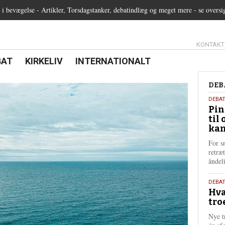
 bevægelse - Artikler, Torsdagstanker, debatindlæg og meget mere - se oversi
13.0:
KONTAKT
0:
21.0:
22.0:
BAT
KIRKELIV
INTERNATIONALT
Deb
DEB
5.
DEBA
Pin
augu
til 
202
kan
For s
retræ
ånde
25.
DEBAT
Hva
juli
tro
202
Nye t