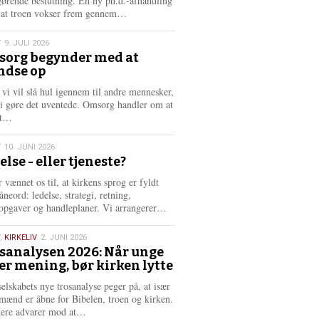
gørende beslutning. En ny ph.d.-afhandling
L
, at troen vokser frem gennem…
æ
s
T
9. JULI 2026
m
org begynder med at
e
ndse op
6
r
e
 vi vil slå hul igennem til andre mennesker,
vi gøre det uventede. Omsorg handler om at
L
dt…
æ
s
T
10. JUNI 2026
m
else - eller tjeneste?
e
6
r
 vænnet os til, at kirkens sprog er fyldt
e
neord: ledelse, strategi, retning,
L
opgaver og handleplaner. Vi arrangerer…
æ
s
,
KIRKELIV
2. JUNI 2026
m
sanalysen 2026: Når unge
e
er mening, bør kirken lytte
6
r
e
selskabets nye trosanalyse peger på, at især
mænd er åbne for Bibelen, troen og kirken.
L
kere advarer mod at…