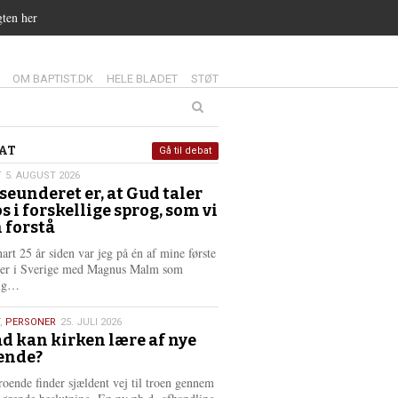
gten her
14.0:
15.0:
16.0:
OM BAPTIST.DK
HELE BLADET
STØT
at
AT
Gå til debat
T
5. AUGUST 2026
seunderet er, at Gud taler
st
os i forskellige sprog, som vi
6
 forstå
nart 25 år siden var jeg på én af mine første
ter i Sverige med Magnus Malm som
L
lig…
æ
s
,
PERSONER
25. JULI 2026
m
d kan kirken lære af nye
e
ende?
6
r
e
roende finder sjældent vej til troen gennem