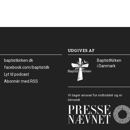
UDGIVES AF
baptistkirken.dk
BaptistKirken
i Danmark
Facebook:
facebook.com/baptistdk
Lyt til podcast
Abonnér med RSS
Vi tager ansvar for indholdet og er
tilmeldt