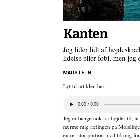
sin
drøm
Kanten
Jeg lider lidt af højdeskræ
lidelse eller fobi, men jeg
MADS LETH
Lyt til artiklen her:
Åbn
lyd
i
Jeg er bange nok for højder til, at
nyt
vindue
nærme mig rælingen på Molslinjen
en ret stor portion mod til mig for