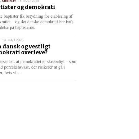
,
KIRKELIV
18. MAJ 2026
tister og demokrati
6
e baptister fik betydning for etablering af
ratiet – og det danske demokrati har haft
delse på baptisterne.
T
18. MAJ 2026
 dansk og vestligt
okrati overleve?
6
erser let, at demokratiet er skrøbeligt – som
d porcelænsvase, der risikerer at gå i
L
er, hvis vi…
æ
s
m
e
r
e