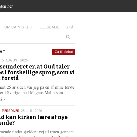
gten her
14.0:
15.0:
16.0:
OM BAPTIST.DK
HELE BLADET
STØT
at
AT
Gå til debat
T
5. AUGUST 2026
seunderet er, at Gud taler
st
os i forskellige sprog, som vi
6
 forstå
nart 25 år siden var jeg på én af mine første
ter i Sverige med Magnus Malm som
L
lig…
æ
s
,
PERSONER
25. JULI 2026
m
d kan kirken lære af nye
e
ende?
6
r
e
roende finder sjældent vej til troen gennem