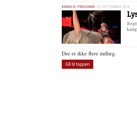
23.
KIRKELIV
,
PERSONER
23. SEPTEMBER 2016
Ly
september
2016
Jespe
kamp
Der er ikke flere indlæg.
Gå til toppen