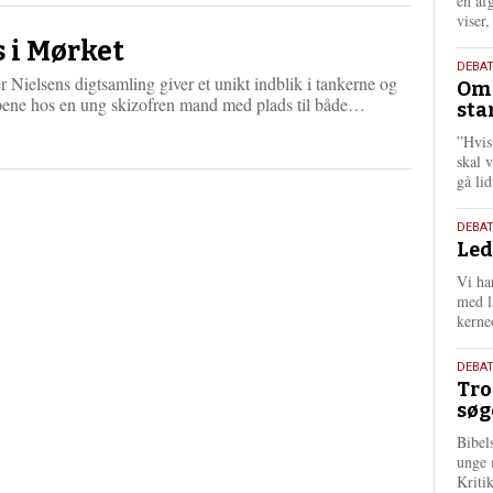
én af
viser
s i Mørket
9.
DEBA
r Nielsens digtsamling giver et unikt indblik i tankerne og
Oms
juli
L
ene hos en ung skizofren mand med plads til både…
sta
202
æ
”Hvis
s
skal 
m
gå li
e
r
e
10.
DEBA
Led
juni
202
Vi har
med lå
kerne
2.
DEBAT
Tro
juni
søg
202
Bibel
unge 
Kriti