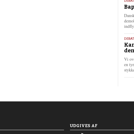
18.
DEBAT
Bap
maj
202
Dansk
demok
indfly
18.
DEBA
Kan
maj
dem
202
Vi ov
en tyn
stykk
UDGIVES AF