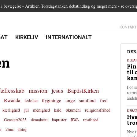
 bevægelse - Artikler, Torsdagstanker, debatindlæg og meget mere - se oversi
13.0:
KONTAKT
0:
21.0:
22.0:
BAT
KIRKELIV
INTERNATIONALT
Deb
DEB
en
5.
DEBA
Pin
augu
til 
202
kan
For s
fællesskab
mission
jesus
BaptistKirken
retræ
ånde
Rwanda
ledelse
flygtninge
unge
samfund
fred
kærlighed
jul
menighed
kald
økumeni
religionsfrihed
25.
DEBAT
Hva
juli
Genstart2025
demokrati
baptister
BWA
trosfrihed
tro
202
e
klima
dialog
Nye t