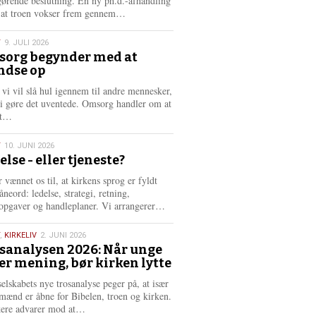
gørende beslutning. En ny ph.d.-afhandling
L
, at troen vokser frem gennem…
æ
s
T
9. JULI 2026
m
org begynder med at
e
ndse op
6
r
e
 vi vil slå hul igennem til andre mennesker,
vi gøre det uventede. Omsorg handler om at
L
dt…
æ
s
T
10. JUNI 2026
m
else - eller tjeneste?
e
6
r
 vænnet os til, at kirkens sprog er fyldt
e
neord: ledelse, strategi, retning,
L
opgaver og handleplaner. Vi arrangerer…
æ
s
,
KIRKELIV
2. JUNI 2026
m
sanalysen 2026: Når unge
e
er mening, bør kirken lytte
6
r
e
selskabets nye trosanalyse peger på, at især
mænd er åbne for Bibelen, troen og kirken.
L
kere advarer mod at…