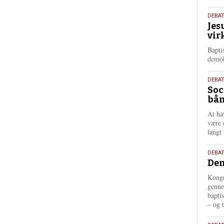
18.
DEBA
Jes
maj
vir
202
Bapti
demok
18.
DEBA
Soc
maj
bån
202
At ha
være 
langt 
18.
DEBAT
Dem
maj
202
Kongr
genne
bapti
– og t