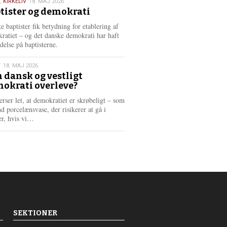
,
KIRKELIV
18. MAJ 2026
tister og demokrati
6
e baptister fik betydning for etablering af
ratiet – og det danske demokrati har haft
delse på baptisterne.
T
18. MAJ 2026
 dansk og vestligt
okrati overleve?
6
erser let, at demokratiet er skrøbeligt – som
d porcelænsvase, der risikerer at gå i
L
er, hvis vi…
æ
s
m
e
r
e
SEKTIONER