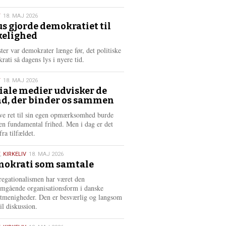
æ
s
T
18. MAJ 2026
m
us gjorde demokratiet til
e
kelighed
6
r
e
ster var demokrater længe før, det politiske
rati så dagens lys i nyere tid.
T
18. MAJ 2026
iale medier udvisker de
d, der binder os sammen
6
ve ret til sin egen opmærksomhed burde
en fundamental frihed. Men i dag er det
fra tilfældet.
,
KIRKELIV
18. MAJ 2026
okrati som samtale
6
egationalismen har været den
mgående organisationsform i danske
stmenigheder. Den er besværlig og langsom
il diskussion.