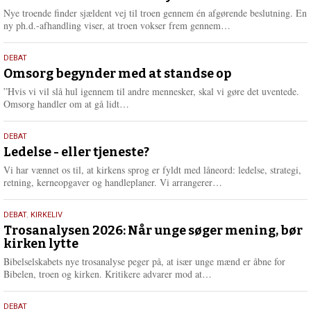
2026
r
Nye troende finder sjældent vej til troen gennem én afgørende beslutning. En
e
L
ny ph.d.-afhandling viser, at troen vokser frem gennem…
æ
s
9.
DEBAT
m
juli
Omsorg begynder med at standse op
e
2026
r
”Hvis vi vil slå hul igennem til andre mennesker, skal vi gøre det uventede.
e
L
Omsorg handler om at gå lidt…
æ
s
10.
DEBAT
m
juni
Ledelse - eller tjeneste?
e
2026
r
Vi har vænnet os til, at kirkens sprog er fyldt med låneord: ledelse, strategi,
e
L
retning, kerneopgaver og handleplaner. Vi arrangerer…
æ
s
2.
DEBAT
,
KIRKELIV
m
juni
Trosanalysen 2026: Når unge søger mening, bør
e
kirken lytte
2026
r
e
Bibelselskabets nye trosanalyse peger på, at især unge mænd er åbne for
L
Bibelen, troen og kirken. Kritikere advarer mod at…
æ
s
18.
DEBAT
m