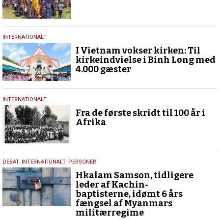
9.
INTERNATIONALT
juli
I Vietnam vokser kirken: Til
2024
kirkeindvielse i Binh Long med
4.000 gæster
7.
INTERNATIONALT
maj
Fra de første skridt til 100 år i
2024
Afrika
13.
DEBAT
,
INTERNATIONALT
,
PERSONER
april
Hkalam Samson, tidligere
2023
leder af Kachin-
baptisterne, idømt 6 års
fængsel af Myanmars
militærregime