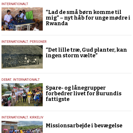
19.
INTERNATIONALT
marts
“Lad de små børn komme til
2026
mig” – nyt håb for unge mødre i
Rwanda
29.
INTERNATIONALT
,
PERSONER
november
“Det lille træ, Gud planter, kan
2025
ingen storm vælte”
5.
DEBAT
,
INTERNATIONALT
august
Spare- og lånegrupper
2025
forbedrer livet for Burundis
fattigste
27.
INTERNATIONALT
,
KIRKELIV
april
Missionsarbejde i bevægelse
2025