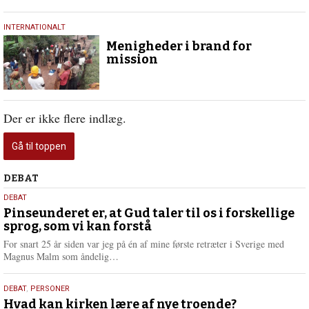
7.
INTERNATIONALT
juli
Menigheder i brand for
2020
mission
Der er ikke flere indlæg.
Gå til toppen
Debat
DEBAT
5.
DEBAT
august
Pinseunderet er, at Gud taler til os i forskellige
sprog, som vi kan forstå
2026
For snart 25 år siden var jeg på én af mine første retræter i Sverige med
L
Magnus Malm som åndelig…
æ
s
25.
DEBAT
,
PERSONER
m
juli
Hvad kan kirken lære af nye troende?
e