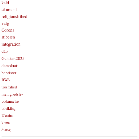
kald
økumeni
religionsfrihed
valg
Corona
Bibelen
integration
dåb
Genstart2025
demokrati
baptister
BWA
trosfrihed
menighedsliv
uddannelse
udvikling
Ukraine
klima
dialog