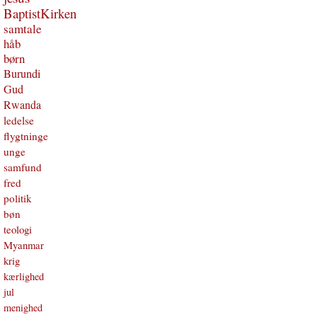
BaptistKirken
samtale
håb
børn
Burundi
Gud
Rwanda
ledelse
flygtninge
unge
samfund
fred
politik
bøn
teologi
Myanmar
krig
kærlighed
jul
menighed