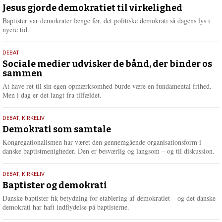
maj
Jesus gjorde demokratiet til virkelighed
e
2026
r
Baptister var demokrater længe før, det politiske demokrati så dagens lys i
e
nyere tid.
18.
DEBAT
maj
Sociale medier udvisker de bånd, der binder os
sammen
2026
At have ret til sin egen opmærksomhed burde være en fundamental frihed.
Men i dag er det langt fra tilfældet.
18.
DEBAT
,
KIRKELIV
maj
Demokrati som samtale
2026
Kongregationalismen har været den gennemgående organisationsform i
danske baptistmenigheder. Den er besværlig og langsom – og til diskussion.
18.
DEBAT
,
KIRKELIV
maj
Baptister og demokrati
2026
Danske baptister fik betydning for etablering af demokratiet – og det danske
demokrati har haft indflydelse på baptisterne.