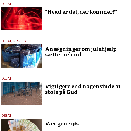
21.
DEBAT
november
“Hvad er det, der kommer?”
2024
13.
DEBAT
,
KIRKELIV
december
Ansøgninger om julehjælp
2022
sætter rekord
29.
DEBAT
september
Vigtigere end nogensinde at
2022
stole på Gud
1.
DEBAT
september
Vær generøs
2022