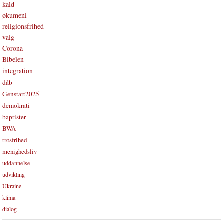
kald
økumeni
religionsfrihed
valg
Corona
Bibelen
integration
dåb
Genstart2025
demokrati
baptister
BWA
trosfrihed
menighedsliv
uddannelse
udvikling
Ukraine
klima
dialog