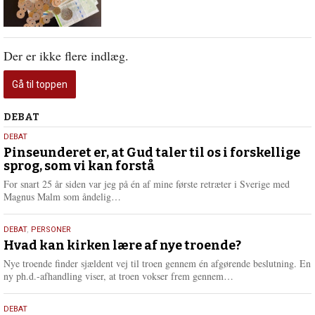
Der er ikke flere indlæg.
Gå til toppen
Debat
DEBAT
5.
DEBAT
august
Pinseunderet er, at Gud taler til os i forskellige
sprog, som vi kan forstå
2026
For snart 25 år siden var jeg på én af mine første retræter i Sverige med
L
Magnus Malm som åndelig…
æ
s
25.
DEBAT
,
PERSONER
m
juli
Hvad kan kirken lære af nye troende?
e
2026
r
Nye troende finder sjældent vej til troen gennem én afgørende beslutning. En
e
L
ny ph.d.-afhandling viser, at troen vokser frem gennem…
æ
s
9.
DEBAT
m