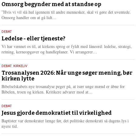
juli
Omsorg begynder med at standse op
e
2026
r
”Hvis vi vil slå hul igennem til andre mennesker, skal vi gøre det uventede.
e
L
Omsorg handler om at gå lidt…
æ
s
10.
DEBAT
m
juni
Ledelse - eller tjeneste?
e
2026
r
Vi har vænnet os til, at kirkens sprog er fyldt med låneord: ledelse, strategi,
e
L
retning, kerneopgaver og handleplaner. Vi arrangerer…
æ
s
2.
DEBAT
,
KIRKELIV
m
juni
Trosanalysen 2026: Når unge søger mening, bør
e
kirken lytte
2026
r
e
Bibelselskabets nye trosanalyse peger på, at især unge mænd er åbne for
L
Bibelen, troen og kirken. Kritikere advarer mod at…
æ
s
18.
DEBAT
m
maj
Jesus gjorde demokratiet til virkelighed
e
2026
r
Baptister var demokrater længe før, det politiske demokrati så dagens lys i
e
nyere tid.