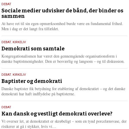
18.
DEBAT
maj
Sociale medier udvisker de bånd, der binder os
sammen
2026
At have ret til sin egen opmærksomhed burde være en fundamental frihed.
Men i dag er det langt fra tilfældet.
18.
DEBAT
,
KIRKELIV
maj
Demokrati som samtale
2026
Kongregationalismen har været den gennemgående organisationsform i
danske baptistmenigheder. Den er besværlig og langsom – og til diskussion.
18.
DEBAT
,
KIRKELIV
maj
Baptister og demokrati
2026
Danske baptister fik betydning for etablering af demokratiet – og det danske
demokrati har haft indflydelse på baptisterne.
18.
DEBAT
maj
Kan dansk og vestligt demokrati overleve?
2026
Vi overser let, at demokratiet er skrøbeligt – som en tynd porcelænsvase, der
L
risikerer at gå i stykker, hvis vi…