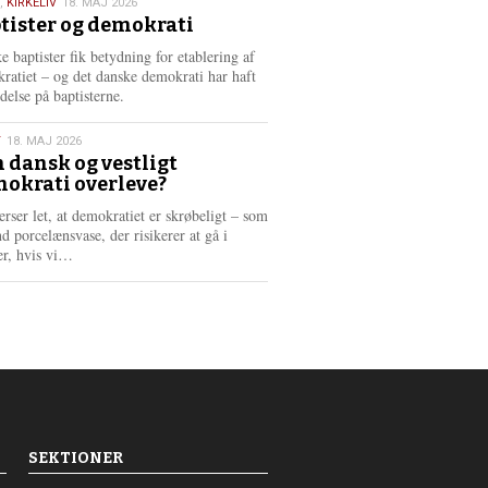
,
KIRKELIV
18. MAJ 2026
tister og demokrati
6
e baptister fik betydning for etablering af
ratiet – og det danske demokrati har haft
delse på baptisterne.
T
18. MAJ 2026
 dansk og vestligt
okrati overleve?
6
erser let, at demokratiet er skrøbeligt – som
d porcelænsvase, der risikerer at gå i
L
er, hvis vi…
æ
s
m
e
r
e
SEKTIONER