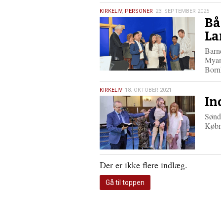
23.
KIRKELIV
,
PERSONER
23. SEPTEMBER 2025
Bå
september
2025
La
Barnd
Myan
Born
18.
KIRKELIV
18. OKTOBER 2021
In
oktober
2021
Sønda
Købn
Der er ikke flere indlæg.
Gå til toppen