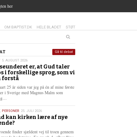
gten her
14.0:
15.0:
16.0:
OM BAPTIST.DK
HELE BLADET
STØT
at
AT
Gå til debat
T
5. AUGUST 2026
seunderet er, at Gud taler
st
os i forskellige sprog, som vi
6
 forstå
nart 25 år siden var jeg på én af mine første
ter i Sverige med Magnus Malm som
L
lig…
æ
s
,
PERSONER
25. JULI 2026
m
d kan kirken lære af nye
e
ende?
6
r
e
roende finder sjældent vej til troen gennem