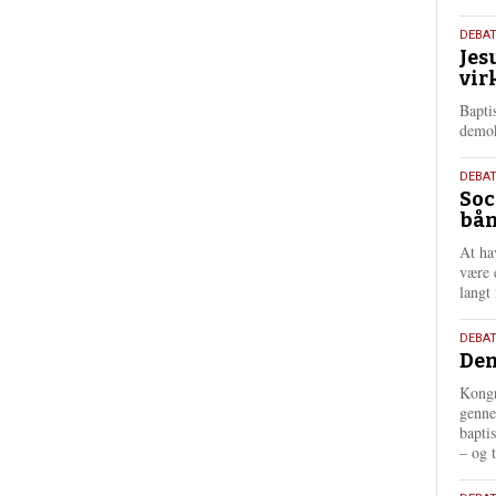
18.
DEBA
Jes
maj
vir
202
Bapti
demok
18.
DEBA
Soc
maj
bån
202
At ha
være 
langt 
18.
DEBAT
Dem
maj
202
Kongr
genne
bapti
– og t