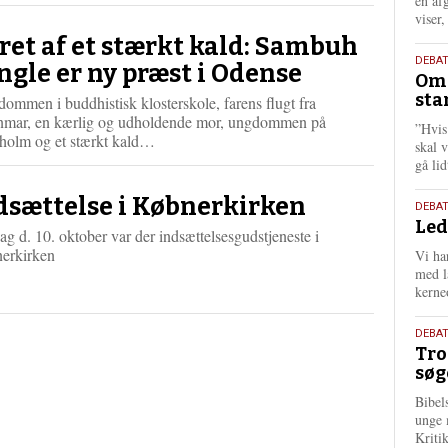
én af
viser
ret af et stærkt kald: Sambuh
9.
DEBA
ngle er ny præst i Odense
Oms
juli
sta
ommen i buddhistisk klosterskole, farens flugt fra
202
mar, en kærlig og udholdende mor, ungdommen på
”Hvis
L
holm og et stærkt kald…
skal 
æ
gå li
s
m
dsættelse i Købnerkirken
10.
DEBA
e
Led
juni
r
g d. 10. oktober var der indsættelsesgudstjeneste i
202
e
erkirken
Vi har
med lå
kerne
2.
DEBAT
Tro
juni
søg
202
Bibel
unge 
Kriti