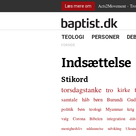
2.0:
Spring
Vend
Gå
Teologi
Acts2Movement - Tro i
Læs mere om
3.0:
menu
tilbage
til
Personer
4.0:
over
til
vores
Debat
5.0:
og
forsiden
guide
Kirkeliv
6.0:
gå
for
Internationalt
til
tilgængelighed
18.0:
19.0:
20.
8.0:
TEOLOGI
PERSONER
DE
Teologi
indhold
9.0:
Personer
FORSIDE
10.0:
Debat
11.0:
Kirkeliv
Indsættelse
12.0:
Internationalt
Stikord
torsdagstanke
tro
kirke
samtale
håb
børn
Burundi
Gud
politik
bøn
teologi
Myanmar
krig
valg
Corona
Bibelen
integration
dåb
menighedsliv
uddannelse
udvikling
Ukrain