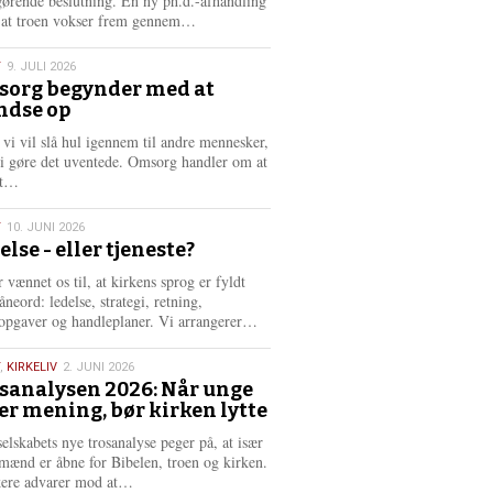
gørende beslutning. En ny ph.d.-afhandling
L
, at troen vokser frem gennem…
æ
s
T
9. JULI 2026
m
org begynder med at
e
ndse op
6
r
e
 vi vil slå hul igennem til andre mennesker,
vi gøre det uventede. Omsorg handler om at
L
dt…
æ
s
T
10. JUNI 2026
m
else - eller tjeneste?
e
6
r
 vænnet os til, at kirkens sprog er fyldt
e
neord: ledelse, strategi, retning,
L
opgaver og handleplaner. Vi arrangerer…
æ
s
,
KIRKELIV
2. JUNI 2026
m
sanalysen 2026: Når unge
e
er mening, bør kirken lytte
6
r
e
selskabets nye trosanalyse peger på, at især
mænd er åbne for Bibelen, troen og kirken.
L
kere advarer mod at…