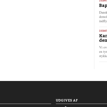
18.
DEBAT
Bap
maj
202
Dansk
demok
indfly
18.
DEBA
Kan
maj
dem
202
Vi ov
en tyn
stykk
UDGIVES AF