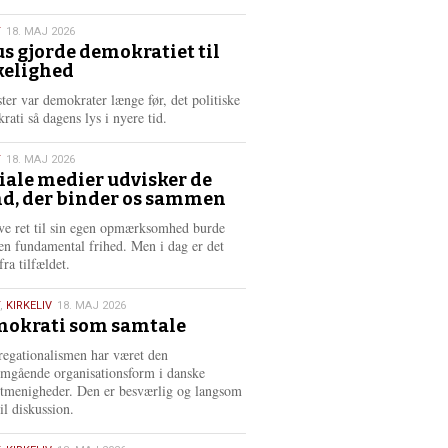
æ
s
T
18. MAJ 2026
m
us gjorde demokratiet til
e
kelighed
6
r
e
ster var demokrater længe før, det politiske
rati så dagens lys i nyere tid.
T
18. MAJ 2026
iale medier udvisker de
d, der binder os sammen
6
ve ret til sin egen opmærksomhed burde
en fundamental frihed. Men i dag er det
fra tilfældet.
,
KIRKELIV
18. MAJ 2026
okrati som samtale
6
egationalismen har været den
mgående organisationsform i danske
stmenigheder. Den er besværlig og langsom
il diskussion.