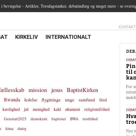
 bevægelse - Artikler, Torsdagstanker, debatindlæg og meget mere - se oversi
13.0:
KONTAKT
0:
21.0:
22.0:
BAT
KIRKELIV
INTERNATIONALT
Deb
DEB
5.
DEBA
Pin
augu
til 
202
kan
For s
fællesskab
mission
jesus
BaptistKirken
retræ
ånde
Rwanda
ledelse
flygtninge
unge
samfund
fred
kærlighed
jul
menighed
kald
økumeni
religionsfrihed
25.
DEBAT
Hva
juli
Genstart2025
demokrati
baptister
BWA
trosfrihed
tro
202
e
klima
dialog
Nye t