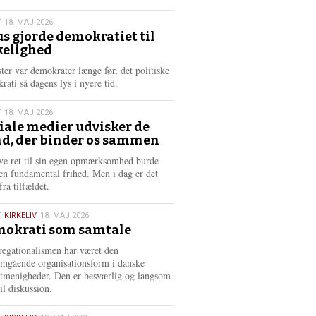
æ
s
T
18. MAJ 2026
m
us gjorde demokratiet til
e
kelighed
6
r
e
ster var demokrater længe før, det politiske
rati så dagens lys i nyere tid.
T
18. MAJ 2026
iale medier udvisker de
d, der binder os sammen
6
ve ret til sin egen opmærksomhed burde
en fundamental frihed. Men i dag er det
fra tilfældet.
,
KIRKELIV
18. MAJ 2026
okrati som samtale
6
egationalismen har været den
mgående organisationsform i danske
stmenigheder. Den er besværlig og langsom
il diskussion.