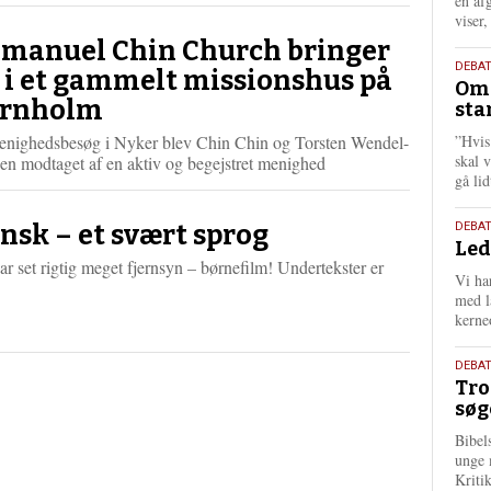
én af
viser
manuel Chin Church bringer
9.
DEBA
v i et gammelt missionshus på
Oms
juli
rnholm
sta
202
enighedsbesøg i Nyker blev Chin Chin og Torsten Wendel-
”Hvis
skal 
en modtaget af en aktiv og begejstret menighed
gå li
10.
nsk – et svært sprog
DEBA
Led
juni
ar set rigtig meget fjernsyn – børnefilm! Undertekster er
202
Vi har
!
med lå
kerne
2.
DEBAT
Tro
juni
søg
202
Bibel
unge 
Kriti