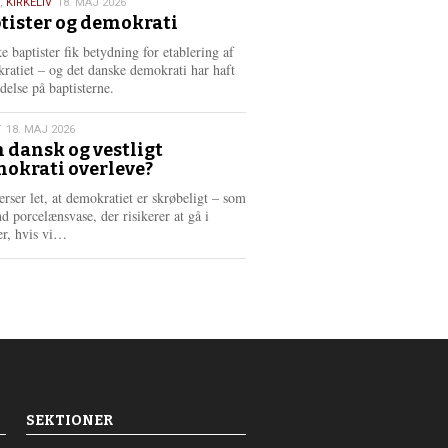
,
KIRKELIV
18. MAJ 2026
tister og demokrati
6
e baptister fik betydning for etablering af
ratiet – og det danske demokrati har haft
delse på baptisterne.
T
18. MAJ 2026
 dansk og vestligt
okrati overleve?
6
erser let, at demokratiet er skrøbeligt – som
d porcelænsvase, der risikerer at gå i
L
er, hvis vi…
æ
s
m
e
r
e
SEKTIONER