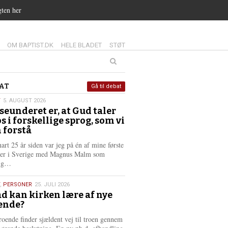
gten her
14.0:
15.0:
16.0:
OM BAPTIST.DK
HELE BLADET
STØT
at
AT
Gå til debat
T
5. AUGUST 2026
seunderet er, at Gud taler
st
os i forskellige sprog, som vi
6
 forstå
nart 25 år siden var jeg på én af mine første
ter i Sverige med Magnus Malm som
L
lig…
æ
s
,
PERSONER
25. JULI 2026
m
d kan kirken lære af nye
e
ende?
6
r
e
roende finder sjældent vej til troen gennem