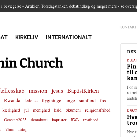
 bevægelse - Artikler, Torsdagstanker, debatindlæg og meget mere - se oversi
13.0:
KONTAKT
0:
21.0:
22.0:
BAT
KIRKELIV
INTERNATIONALT
Deb
DEB
hin Church
5.
DEBA
Pin
augu
til 
202
kan
For s
fællesskab
mission
jesus
BaptistKirken
retræ
ånde
Rwanda
ledelse
flygtninge
unge
samfund
fred
kærlighed
jul
menighed
kald
økumeni
religionsfrihed
25.
DEBAT
Hva
juli
Genstart2025
demokrati
baptister
BWA
trosfrihed
tro
202
e
klima
dialog
Nye t