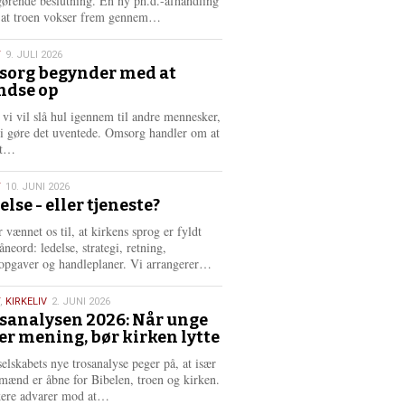
gørende beslutning. En ny ph.d.-afhandling
L
, at troen vokser frem gennem…
æ
s
T
9. JULI 2026
m
org begynder med at
e
ndse op
6
r
e
 vi vil slå hul igennem til andre mennesker,
vi gøre det uventede. Omsorg handler om at
L
dt…
æ
s
T
10. JUNI 2026
m
else - eller tjeneste?
e
6
r
 vænnet os til, at kirkens sprog er fyldt
e
neord: ledelse, strategi, retning,
L
opgaver og handleplaner. Vi arrangerer…
æ
s
,
KIRKELIV
2. JUNI 2026
m
sanalysen 2026: Når unge
e
er mening, bør kirken lytte
6
r
e
selskabets nye trosanalyse peger på, at især
mænd er åbne for Bibelen, troen og kirken.
L
kere advarer mod at…