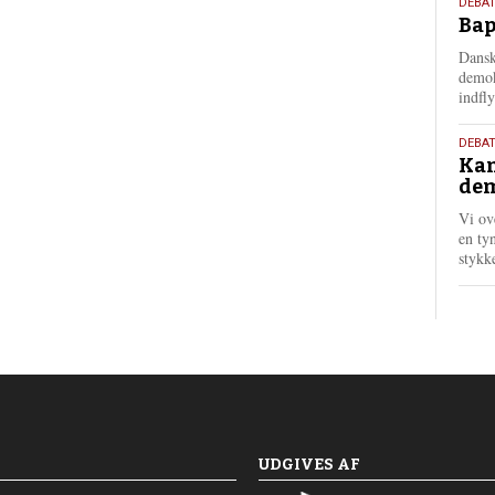
18.
DEBAT
Bap
maj
202
Dansk
demok
indfly
18.
DEBA
Kan
maj
dem
202
Vi ov
en tyn
stykk
UDGIVES AF