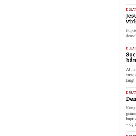
18.
DEBA
Jes
maj
vir
202
Bapti
demok
18.
DEBA
Soc
maj
bån
202
At ha
være 
langt 
18.
DEBAT
Dem
maj
202
Kongr
genne
bapti
– og t