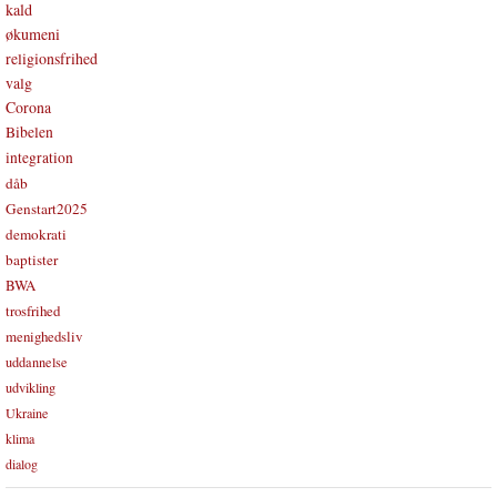
kald
økumeni
religionsfrihed
valg
Corona
Bibelen
integration
dåb
Genstart2025
demokrati
baptister
BWA
trosfrihed
menighedsliv
uddannelse
udvikling
Ukraine
klima
dialog