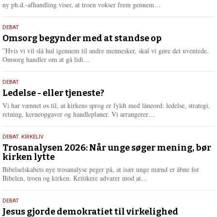
e
L
ny ph.d.-afhandling viser, at troen vokser frem gennem…
æ
s
9.
DEBAT
m
juli
Omsorg begynder med at standse op
e
2026
r
”Hvis vi vil slå hul igennem til andre mennesker, skal vi gøre det uventede.
e
L
Omsorg handler om at gå lidt…
æ
s
10.
DEBAT
m
juni
Ledelse - eller tjeneste?
e
2026
r
Vi har vænnet os til, at kirkens sprog er fyldt med låneord: ledelse, strategi,
e
L
retning, kerneopgaver og handleplaner. Vi arrangerer…
æ
s
2.
DEBAT
,
KIRKELIV
m
juni
Trosanalysen 2026: Når unge søger mening, bør
e
kirken lytte
2026
r
e
Bibelselskabets nye trosanalyse peger på, at især unge mænd er åbne for
L
Bibelen, troen og kirken. Kritikere advarer mod at…
æ
s
18.
DEBAT
m
maj
Jesus gjorde demokratiet til virkelighed
e