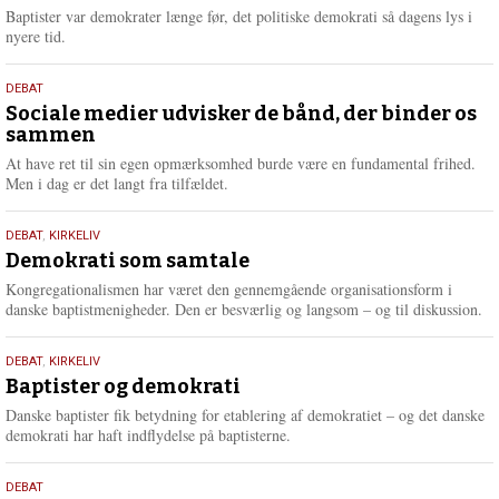
2026
r
Baptister var demokrater længe før, det politiske demokrati så dagens lys i
e
nyere tid.
18.
DEBAT
maj
Sociale medier udvisker de bånd, der binder os
sammen
2026
At have ret til sin egen opmærksomhed burde være en fundamental frihed.
Men i dag er det langt fra tilfældet.
18.
DEBAT
,
KIRKELIV
maj
Demokrati som samtale
2026
Kongregationalismen har været den gennemgående organisationsform i
danske baptistmenigheder. Den er besværlig og langsom – og til diskussion.
18.
DEBAT
,
KIRKELIV
maj
Baptister og demokrati
2026
Danske baptister fik betydning for etablering af demokratiet – og det danske
demokrati har haft indflydelse på baptisterne.
18.
DEBAT