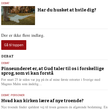
26.
DEBAT
maj
Har du husket at hvile dig?
2022
Der er ikke flere indlæg.
Gå til toppen
Debat
DEBAT
5.
DEBAT
august
Pinseunderet er, at Gud taler til os i forskellige
sprog, som vi kan forstå
2026
For snart 25 år siden var jeg på én af mine første retræter i Sverige med
L
Magnus Malm som åndelig…
æ
s
25.
DEBAT
,
PERSONER
m
juli
Hvad kan kirken lære af nye troende?
e
2026
r
Nye troende finder sjældent vej til troen gennem én afgørende beslutning. En