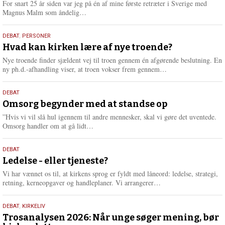
For snart 25 år siden var jeg på én af mine første retræter i Sverige med
L
Magnus Malm som åndelig…
æ
s
25.
DEBAT
,
PERSONER
m
juli
Hvad kan kirken lære af nye troende?
e
2026
r
Nye troende finder sjældent vej til troen gennem én afgørende beslutning. En
e
L
ny ph.d.-afhandling viser, at troen vokser frem gennem…
æ
s
9.
DEBAT
m
juli
Omsorg begynder med at standse op
e
2026
r
”Hvis vi vil slå hul igennem til andre mennesker, skal vi gøre det uventede.
e
L
Omsorg handler om at gå lidt…
æ
s
10.
DEBAT
m
juni
Ledelse - eller tjeneste?
e
2026
r
Vi har vænnet os til, at kirkens sprog er fyldt med låneord: ledelse, strategi,
e
L
retning, kerneopgaver og handleplaner. Vi arrangerer…
æ
s
2.
DEBAT
,
KIRKELIV
m
juni
Trosanalysen 2026: Når unge søger mening, bør
e