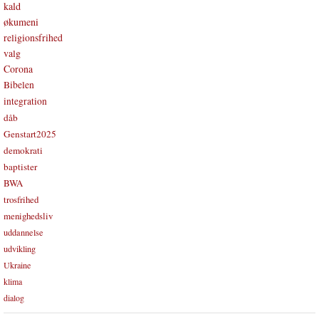
kald
økumeni
religionsfrihed
valg
Corona
Bibelen
integration
dåb
Genstart2025
demokrati
baptister
BWA
trosfrihed
menighedsliv
uddannelse
udvikling
Ukraine
klima
dialog