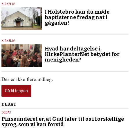
15.
KIRKELIV
marts
I Holstebro kan du møde
2026
baptisterne fredag nat i
gågaden!
20.
KIRKELIV
februar
Hvad har deltagelse i
2019
KirkePlanterNet betydet for
menigheden?
Der er ikke flere indlæg.
Gå til toppen
Debat
DEBAT
5.
DEBAT
august
Pinseunderet er, at Gud taler til os i forskellige
sprog, som vi kan forstå
2026