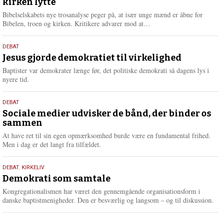
kirken lytte
2026
r
e
Bibelselskabets nye trosanalyse peger på, at især unge mænd er åbne for
L
Bibelen, troen og kirken. Kritikere advarer mod at…
æ
s
18.
DEBAT
m
maj
Jesus gjorde demokratiet til virkelighed
e
2026
r
Baptister var demokrater længe før, det politiske demokrati så dagens lys i
e
nyere tid.
18.
DEBAT
maj
Sociale medier udvisker de bånd, der binder os
sammen
2026
At have ret til sin egen opmærksomhed burde være en fundamental frihed.
Men i dag er det langt fra tilfældet.
18.
DEBAT
,
KIRKELIV
maj
Demokrati som samtale
2026
Kongregationalismen har været den gennemgående organisationsform i
danske baptistmenigheder. Den er besværlig og langsom – og til diskussion.