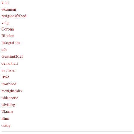
kald
økumeni
religionsfrihed
valg
Corona
Bibelen
integration
dåb
Genstart2025
demokrati
baptister
BWA
trosfrihed
menighedsliv
uddannelse
udvikling
Ukraine
klima
dialog