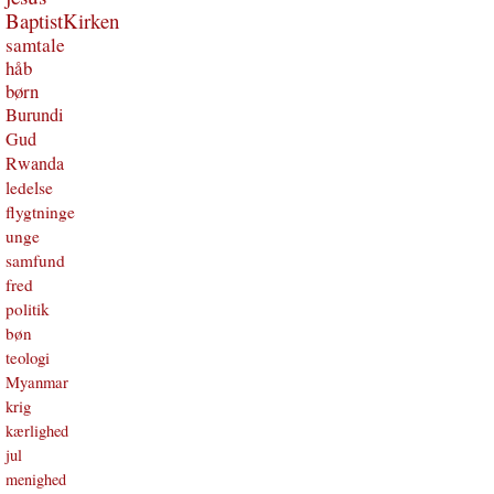
BaptistKirken
samtale
håb
børn
Burundi
Gud
Rwanda
ledelse
flygtninge
unge
samfund
fred
politik
bøn
teologi
Myanmar
krig
kærlighed
jul
menighed