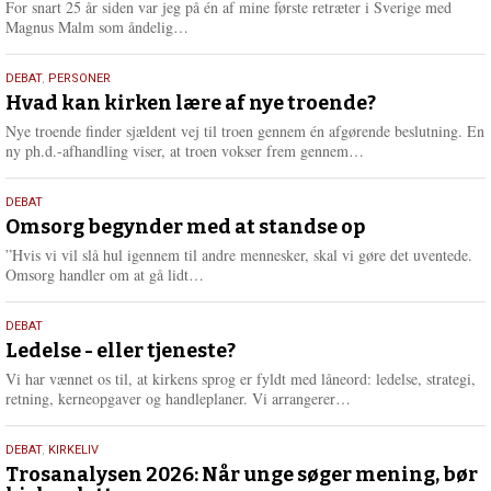
For snart 25 år siden var jeg på én af mine første retræter i Sverige med
L
Magnus Malm som åndelig…
æ
s
25.
DEBAT
,
PERSONER
m
juli
Hvad kan kirken lære af nye troende?
e
2026
r
Nye troende finder sjældent vej til troen gennem én afgørende beslutning. En
e
L
ny ph.d.-afhandling viser, at troen vokser frem gennem…
æ
s
9.
DEBAT
m
juli
Omsorg begynder med at standse op
e
2026
r
”Hvis vi vil slå hul igennem til andre mennesker, skal vi gøre det uventede.
e
L
Omsorg handler om at gå lidt…
æ
s
10.
DEBAT
m
juni
Ledelse - eller tjeneste?
e
2026
r
Vi har vænnet os til, at kirkens sprog er fyldt med låneord: ledelse, strategi,
e
L
retning, kerneopgaver og handleplaner. Vi arrangerer…
æ
s
2.
DEBAT
,
KIRKELIV
m
juni
Trosanalysen 2026: Når unge søger mening, bør
e