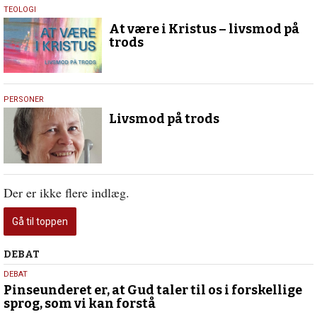
19.
TEOLOGI
oktober
At være i Kristus – livsmod på
2019
trods
19.
PERSONER
oktober
Livsmod på trods
2019
Der er ikke flere indlæg.
Gå til toppen
Debat
DEBAT
5.
DEBAT
august
Pinseunderet er, at Gud taler til os i forskellige
sprog, som vi kan forstå
2026