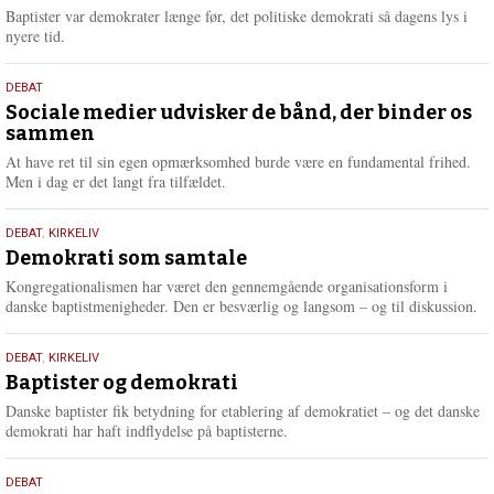
2026
r
Baptister var demokrater længe før, det politiske demokrati så dagens lys i
e
nyere tid.
18.
DEBAT
maj
Sociale medier udvisker de bånd, der binder os
sammen
2026
At have ret til sin egen opmærksomhed burde være en fundamental frihed.
Men i dag er det langt fra tilfældet.
18.
DEBAT
,
KIRKELIV
maj
Demokrati som samtale
2026
Kongregationalismen har været den gennemgående organisationsform i
danske baptistmenigheder. Den er besværlig og langsom – og til diskussion.
18.
DEBAT
,
KIRKELIV
maj
Baptister og demokrati
2026
Danske baptister fik betydning for etablering af demokratiet – og det danske
demokrati har haft indflydelse på baptisterne.
18.
DEBAT