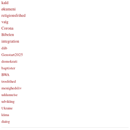
kald
økumeni
religionsfrihed
valg
Corona
Bibelen
integration
dåb
Genstart2025
demokrati
baptister
BWA
trosfrihed
menighedsliv
uddannelse
udvikling
Ukraine
klima
dialog