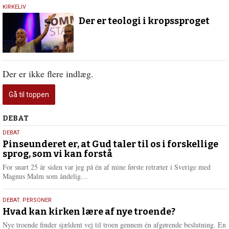
23.
KIRKELIV
september
Der er teologi i kropssproget
2016
Der er ikke flere indlæg.
Gå til toppen
Debat
DEBAT
5.
DEBAT
august
Pinseunderet er, at Gud taler til os i forskellige
sprog, som vi kan forstå
2026
For snart 25 år siden var jeg på én af mine første retræter i Sverige med
L
Magnus Malm som åndelig…
æ
s
25.
DEBAT
,
PERSONER
m
juli
Hvad kan kirken lære af nye troende?
e
2026
r
Nye troende finder sjældent vej til troen gennem én afgørende beslutning. En