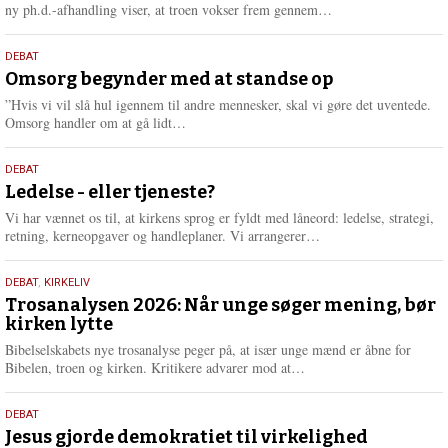
e
L
ny ph.d.-afhandling viser, at troen vokser frem gennem…
æ
s
9.
DEBAT
m
juli
Omsorg begynder med at standse op
e
2026
r
”Hvis vi vil slå hul igennem til andre mennesker, skal vi gøre det uventede.
e
L
Omsorg handler om at gå lidt…
æ
s
10.
DEBAT
m
juni
Ledelse - eller tjeneste?
e
2026
r
Vi har vænnet os til, at kirkens sprog er fyldt med låneord: ledelse, strategi,
e
L
retning, kerneopgaver og handleplaner. Vi arrangerer…
æ
s
2.
DEBAT
,
KIRKELIV
m
juni
Trosanalysen 2026: Når unge søger mening, bør
e
kirken lytte
2026
r
e
Bibelselskabets nye trosanalyse peger på, at især unge mænd er åbne for
L
Bibelen, troen og kirken. Kritikere advarer mod at…
æ
s
18.
DEBAT
m
maj
Jesus gjorde demokratiet til virkelighed
e