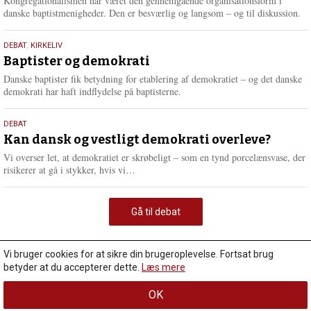
Kongregationalismen har været den gennemgående organisationsform i
danske baptistmenigheder. Den er besværlig og langsom – og til diskussion.
18.
DEBAT
,
KIRKELIV
maj
Baptister og demokrati
2026
Danske baptister fik betydning for etablering af demokratiet – og det danske
demokrati har haft indflydelse på baptisterne.
18.
DEBAT
maj
Kan dansk og vestligt demokrati overleve?
2026
Vi overser let, at demokratiet er skrøbeligt – som en tynd porcelænsvase, der
L
risikerer at gå i stykker, hvis vi…
æ
s
m
Gå til debat
e
r
e
Vi bruger cookies for at sikre din brugeroplevelse. Fortsat brug
betyder at du accepterer dette.
Læs mere
OK