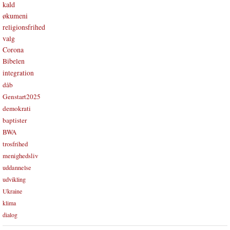
kald
økumeni
religionsfrihed
valg
Corona
Bibelen
integration
dåb
Genstart2025
demokrati
baptister
BWA
trosfrihed
menighedsliv
uddannelse
udvikling
Ukraine
klima
dialog