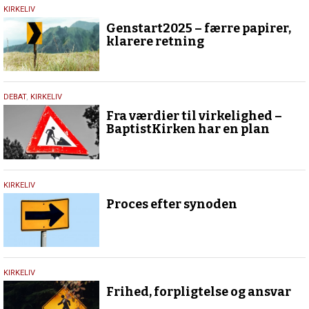
29.
KIRKELIV
december
Genstart2025 – færre papirer,
2025
klarere retning
18.
DEBAT
,
KIRKELIV
oktober
Fra værdier til virkelighed –
2025
BaptistKirken har en plan
15.
KIRKELIV
oktober
Proces efter synoden
2025
20.
KIRKELIV
februar
Frihed, forpligtelse og ansvar
2025