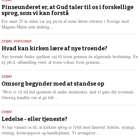
5.
DEBAT
august
Pinseunderet er, at Gud taler til os i forskellige
sprog, som vi kan forstå
2026
For snart 25 år siden var jeg på én af mine første retræter i Sverige med
L
Magnus Malm som åndelig…
æ
s
25.
DEBAT
,
PERSONER
m
juli
Hvad kan kirken lære af nye troende?
e
2026
r
Nye troende finder sjældent vej til troen gennem én afgørende beslutning. En
e
L
ny ph.d.-afhandling viser, at troen vokser frem gennem…
æ
s
9.
DEBAT
m
juli
Omsorg begynder med at standse op
e
2026
r
”Hvis vi vil slå hul igennem til andre mennesker, skal vi gøre det uventede.
e
L
Omsorg handler om at gå lidt…
æ
s
10.
DEBAT
m
juni
Ledelse - eller tjeneste?
e
2026
r
Vi har vænnet os til, at kirkens sprog er fyldt med låneord: ledelse, strategi,
e
L
retning, kerneopgaver og handleplaner. Vi arrangerer…
æ