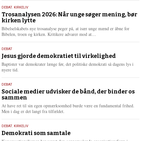
s
2.
DEBAT
,
KIRKELIV
m
juni
Trosanalysen 2026: Når unge søger mening, bør
e
kirken lytte
2026
r
e
Bibelselskabets nye trosanalyse peger på, at især unge mænd er åbne for
L
Bibelen, troen og kirken. Kritikere advarer mod at…
æ
s
18.
DEBAT
m
maj
Jesus gjorde demokratiet til virkelighed
e
2026
r
Baptister var demokrater længe før, det politiske demokrati så dagens lys i
e
nyere tid.
18.
DEBAT
maj
Sociale medier udvisker de bånd, der binder os
sammen
2026
At have ret til sin egen opmærksomhed burde være en fundamental frihed.
Men i dag er det langt fra tilfældet.
18.
DEBAT
,
KIRKELIV
maj
Demokrati som samtale
2026