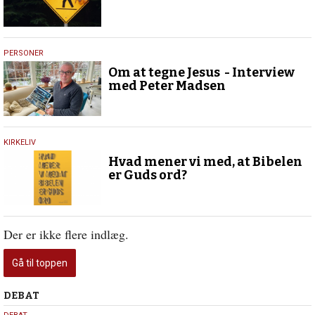
30.
PERSONER
april
Om at tegne Jesus - Interview
2024
med Peter Madsen
3.
KIRKELIV
juli
Hvad mener vi med, at Bibelen
2019
er Guds ord?
Der er ikke flere indlæg.
Gå til toppen
Debat
DEBAT