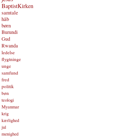
BaptistKirken
samtale
håb
børn
Burundi
Gud
Rwanda
ledelse
flygtninge
unge
samfund
fred
politik
bøn
teologi
Myanmar
krig
kærlighed
jul
menighed