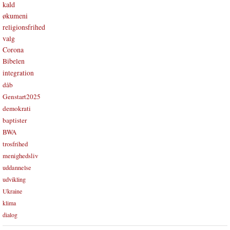
kald
økumeni
religionsfrihed
valg
Corona
Bibelen
integration
dåb
Genstart2025
demokrati
baptister
BWA
trosfrihed
menighedsliv
uddannelse
udvikling
Ukraine
klima
dialog