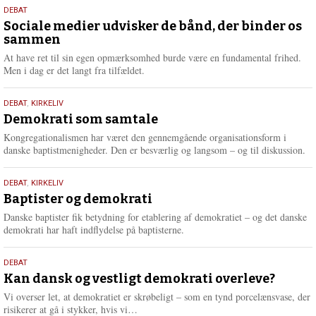
18.
DEBAT
maj
Sociale medier udvisker de bånd, der binder os
sammen
2026
At have ret til sin egen opmærksomhed burde være en fundamental frihed.
Men i dag er det langt fra tilfældet.
18.
DEBAT
,
KIRKELIV
maj
Demokrati som samtale
2026
Kongregationalismen har været den gennemgående organisationsform i
danske baptistmenigheder. Den er besværlig og langsom – og til diskussion.
18.
DEBAT
,
KIRKELIV
maj
Baptister og demokrati
2026
Danske baptister fik betydning for etablering af demokratiet – og det danske
demokrati har haft indflydelse på baptisterne.
18.
DEBAT
maj
Kan dansk og vestligt demokrati overleve?
2026
Vi overser let, at demokratiet er skrøbeligt – som en tynd porcelænsvase, der
L
risikerer at gå i stykker, hvis vi…