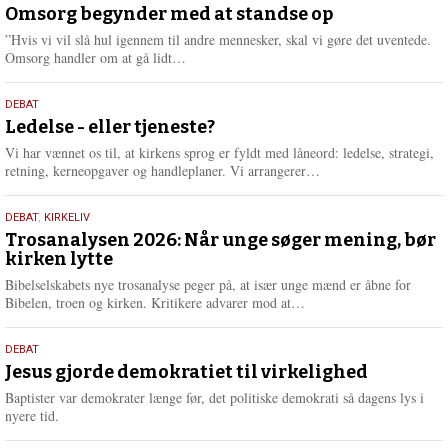
juli
Omsorg begynder med at standse op
e
2026
r
”Hvis vi vil slå hul igennem til andre mennesker, skal vi gøre det uventede.
e
L
Omsorg handler om at gå lidt…
æ
s
10.
DEBAT
m
juni
Ledelse - eller tjeneste?
e
2026
r
Vi har vænnet os til, at kirkens sprog er fyldt med låneord: ledelse, strategi,
e
L
retning, kerneopgaver og handleplaner. Vi arrangerer…
æ
s
2.
DEBAT
,
KIRKELIV
m
juni
Trosanalysen 2026: Når unge søger mening, bør
e
kirken lytte
2026
r
e
Bibelselskabets nye trosanalyse peger på, at især unge mænd er åbne for
L
Bibelen, troen og kirken. Kritikere advarer mod at…
æ
s
18.
DEBAT
m
maj
Jesus gjorde demokratiet til virkelighed
e
2026
r
Baptister var demokrater længe før, det politiske demokrati så dagens lys i
e
nyere tid.