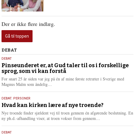
Der er ikke flere indlæg.
Gå til toppen
Debat
DEBAT
5.
DEBAT
august
Pinseunderet er, at Gud taler til os i forskellige
sprog, som vi kan forstå
2026
For snart 25 år siden var jeg på én af mine første retræter i Sverige med
L
Magnus Malm som åndelig…
æ
s
25.
DEBAT
,
PERSONER
m
juli
Hvad kan kirken lære af nye troende?
e
2026
r
Nye troende finder sjældent vej til troen gennem én afgørende beslutning. En
e
L
ny ph.d.-afhandling viser, at troen vokser frem gennem…
æ
s
9.
DEBAT
m