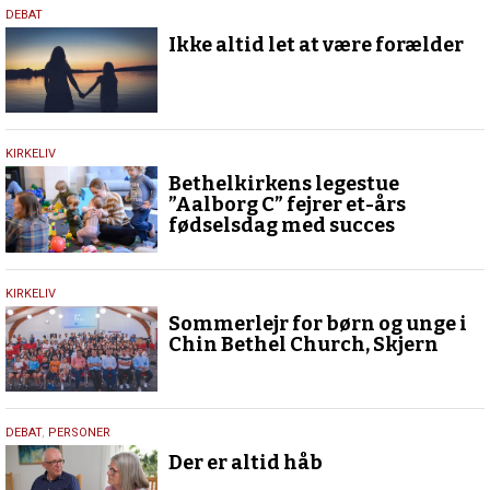
15.
DEBAT
maj
Ikke altid let at være forælder
2025
17.
KIRKELIV
februar
Bethelkirkens legestue
2024
”Aalborg C” fejrer et-års
fødselsdag med succes
18.
KIRKELIV
september
Sommerlejr for børn og unge i
2023
Chin Bethel Church, Skjern
9.
DEBAT
,
PERSONER
juli
Der er altid håb
2020