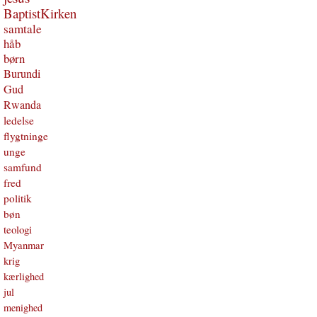
BaptistKirken
samtale
håb
børn
Burundi
Gud
Rwanda
ledelse
flygtninge
unge
samfund
fred
politik
bøn
teologi
Myanmar
krig
kærlighed
jul
menighed