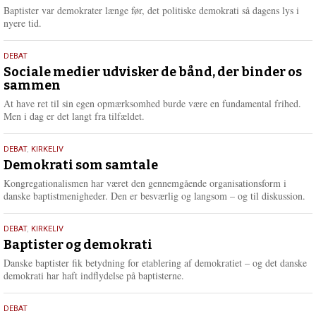
2026
r
Baptister var demokrater længe før, det politiske demokrati så dagens lys i
e
nyere tid.
18.
DEBAT
maj
Sociale medier udvisker de bånd, der binder os
sammen
2026
At have ret til sin egen opmærksomhed burde være en fundamental frihed.
Men i dag er det langt fra tilfældet.
18.
DEBAT
,
KIRKELIV
maj
Demokrati som samtale
2026
Kongregationalismen har været den gennemgående organisationsform i
danske baptistmenigheder. Den er besværlig og langsom – og til diskussion.
18.
DEBAT
,
KIRKELIV
maj
Baptister og demokrati
2026
Danske baptister fik betydning for etablering af demokratiet – og det danske
demokrati har haft indflydelse på baptisterne.
18.
DEBAT