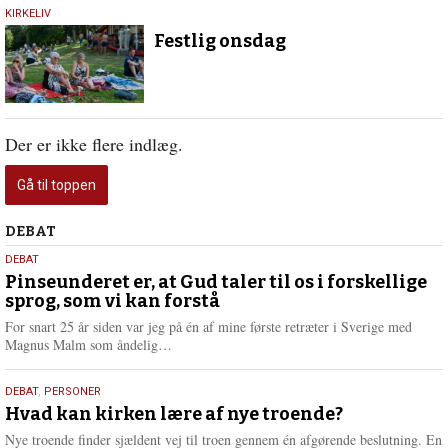
21.
KIRKELIV
juli
Festlig onsdag
2022
Der er ikke flere indlæg.
Gå til toppen
Debat
DEBAT
5.
DEBAT
august
Pinseunderet er, at Gud taler til os i forskellige
sprog, som vi kan forstå
2026
For snart 25 år siden var jeg på én af mine første retræter i Sverige med
L
Magnus Malm som åndelig…
æ
s
25.
DEBAT
,
PERSONER
m
juli
Hvad kan kirken lære af nye troende?
e
2026
r
Nye troende finder sjældent vej til troen gennem én afgørende beslutning. En