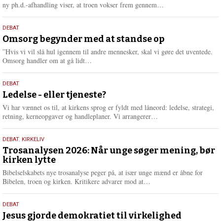
e
L
ny ph.d.-afhandling viser, at troen vokser frem gennem…
æ
s
9.
DEBAT
m
juli
Omsorg begynder med at standse op
e
2026
r
”Hvis vi vil slå hul igennem til andre mennesker, skal vi gøre det uventede.
e
L
Omsorg handler om at gå lidt…
æ
s
10.
DEBAT
m
juni
Ledelse - eller tjeneste?
e
2026
r
Vi har vænnet os til, at kirkens sprog er fyldt med låneord: ledelse, strategi,
e
L
retning, kerneopgaver og handleplaner. Vi arrangerer…
æ
s
2.
DEBAT
,
KIRKELIV
m
juni
Trosanalysen 2026: Når unge søger mening, bør
e
kirken lytte
2026
r
e
Bibelselskabets nye trosanalyse peger på, at især unge mænd er åbne for
L
Bibelen, troen og kirken. Kritikere advarer mod at…
æ
s
18.
DEBAT
m
maj
Jesus gjorde demokratiet til virkelighed
e