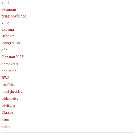
kald
økumeni
religionsfrihed
valg
Corona
Bibelen
integration
dåb
Genstart2025
demokrati
baptister
BWA
trosfrihed
menighedsliv
uddannelse
udvikling
Ukraine
klima
dialog