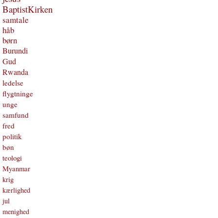
BaptistKirken
samtale
håb
børn
Burundi
Gud
Rwanda
ledelse
flygtninge
unge
samfund
fred
politik
bøn
teologi
Myanmar
krig
kærlighed
jul
menighed