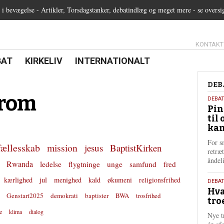
 bevægelse - Artikler, Torsdagstanker, debatindlæg og meget mere - se oversi
13.0:
KONTAKT
0:
21.0:
22.0:
BAT
KIRKELIV
INTERNATIONALT
Deb
DEB
rom
5.
DEBA
Pin
augu
til 
202
kan
For s
fællesskab
mission
jesus
BaptistKirken
retræ
ånde
Rwanda
ledelse
flygtninge
unge
samfund
fred
kærlighed
jul
menighed
kald
økumeni
religionsfrihed
25.
DEBAT
Hva
juli
Genstart2025
demokrati
baptister
BWA
trosfrihed
tro
202
e
klima
dialog
Nye t