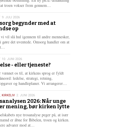
gørende beslutning. En ny ph.d.-afhandling
L
, at troen vokser frem gennem…
æ
s
T
9. JULI 2026
m
org begynder med at
e
ndse op
6
r
e
 vi vil slå hul igennem til andre mennesker,
vi gøre det uventede. Omsorg handler om at
L
dt…
æ
s
T
10. JUNI 2026
m
else - eller tjeneste?
e
6
r
 vænnet os til, at kirkens sprog er fyldt
e
neord: ledelse, strategi, retning,
L
opgaver og handleplaner. Vi arrangerer…
æ
s
,
KIRKELIV
2. JUNI 2026
m
sanalysen 2026: Når unge
e
er mening, bør kirken lytte
6
r
e
selskabets nye trosanalyse peger på, at især
mænd er åbne for Bibelen, troen og kirken.
L
kere advarer mod at…