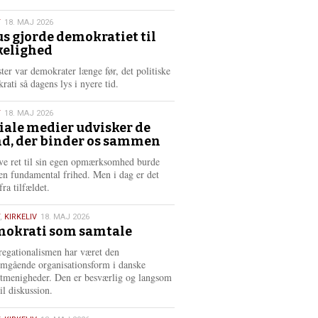
æ
s
T
18. MAJ 2026
m
us gjorde demokratiet til
e
kelighed
6
r
e
ster var demokrater længe før, det politiske
rati så dagens lys i nyere tid.
T
18. MAJ 2026
iale medier udvisker de
d, der binder os sammen
6
ve ret til sin egen opmærksomhed burde
en fundamental frihed. Men i dag er det
fra tilfældet.
,
KIRKELIV
18. MAJ 2026
okrati som samtale
6
egationalismen har været den
mgående organisationsform i danske
stmenigheder. Den er besværlig og langsom
il diskussion.