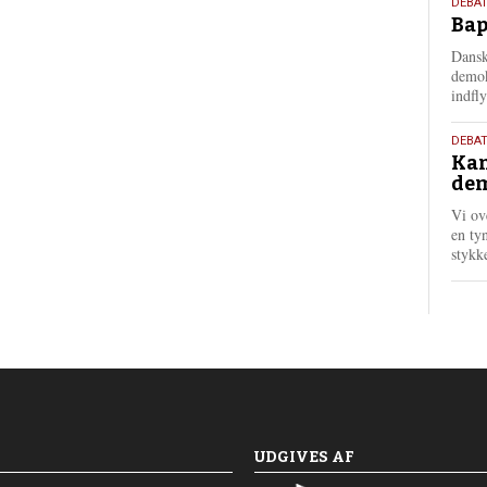
18.
DEBAT
Bap
maj
202
Dansk
demok
indfly
18.
DEBA
Kan
maj
dem
202
Vi ov
en tyn
stykk
UDGIVES AF