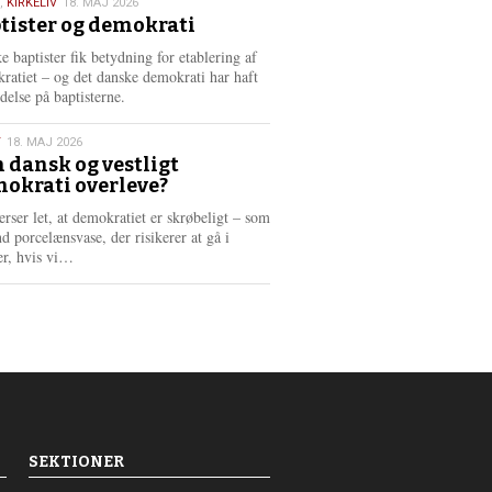
,
KIRKELIV
18. MAJ 2026
tister og demokrati
6
e baptister fik betydning for etablering af
ratiet – og det danske demokrati har haft
delse på baptisterne.
T
18. MAJ 2026
 dansk og vestligt
okrati overleve?
6
erser let, at demokratiet er skrøbeligt – som
d porcelænsvase, der risikerer at gå i
L
er, hvis vi…
æ
s
m
e
r
e
SEKTIONER