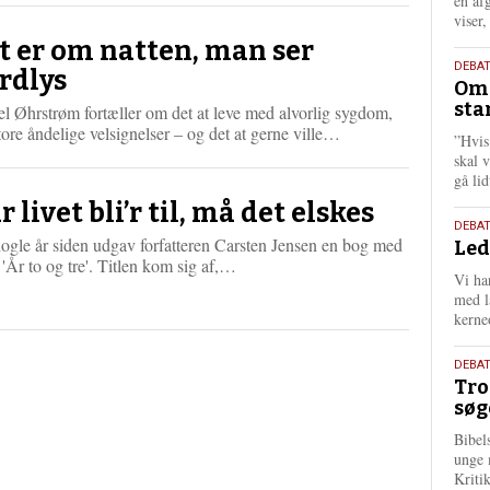
én af
viser
t er om natten, man ser
9.
DEBA
rdlys
Oms
juli
sta
l Øhrstrøm fortæller om det at leve med alvorlig sygdom,
202
L
ore åndelige velsignelser – og det at gerne ville…
”Hvis
æ
skal 
s
gå li
m
r livet bli’r til, må det elskes
e
10.
DEBA
r
ogle år siden udgav forfatteren Carsten Jensen en bog med
Led
juni
e
L
n 'År to og tre'. Titlen kom sig af,…
202
Vi har
æ
med lå
s
kerne
m
e
2.
r
DEBAT
Tro
e
juni
søg
202
Bibel
unge 
Kriti