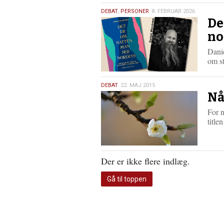
8.
DEBAT
,
PERSONER
8. FEBRUAR 2026
De
februar
2026
no
Danie
om st
22.
DEBAT
22. MAJ 2015
Nå
maj
2015
For n
title
Der er ikke flere indlæg.
Gå til toppen