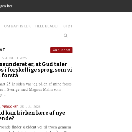
gten her
14.0:
15.0:
16.0:
OM BAPTIST.DK
HELE BLADET
STØT
at
AT
Gå til debat
T
5. AUGUST 2026
seunderet er, at Gud taler
st
os i forskellige sprog, som vi
6
 forstå
nart 25 år siden var jeg på én af mine første
ter i Sverige med Magnus Malm som
L
lig…
æ
s
,
PERSONER
25. JULI 2026
m
d kan kirken lære af nye
e
ende?
6
r
e
roende finder sjældent vej til troen gennem