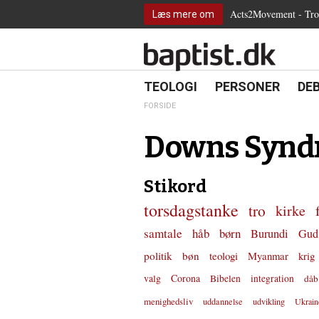
2.0:
Spring
Vend
Gå
Teologi
Acts2Movement - Tro i
Læs mere om
3.0:
menu
tilbage
til
Personer
4.0:
over
til
vores
Debat
5.0:
og
forsiden
guide
Kirkeliv
6.0:
gå
for
Internationalt
til
tilgængelighed
18.0:
19.0:
20.
8.0:
TEOLOGI
PERSONER
DE
Teologi
indhold
9.0:
Personer
FORSIDE
10.0:
Debat
11.0:
Kirkeliv
Downs Synd
12.0:
Internationalt
Stikord
torsdagstanke
tro
kirke
samtale
håb
børn
Burundi
Gud
politik
bøn
teologi
Myanmar
krig
valg
Corona
Bibelen
integration
dåb
menighedsliv
uddannelse
udvikling
Ukrain