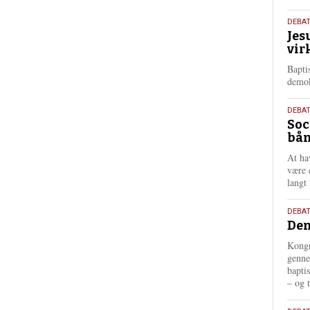
18.
DEBA
Jes
maj
vir
202
Bapti
demok
18.
DEBA
Soc
maj
bån
202
At ha
være 
langt 
18.
DEBAT
Dem
maj
202
Kongr
genne
bapti
– og t