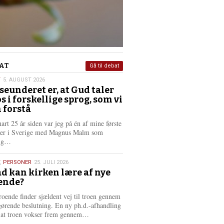
at
AT
Gå til debat
T
5. AUGUST 2026
seunderet er, at Gud taler
st
os i forskellige sprog, som vi
6
 forstå
nart 25 år siden var jeg på én af mine første
ter i Sverige med Magnus Malm som
L
lig…
æ
s
,
PERSONER
25. JULI 2026
m
d kan kirken lære af nye
e
ende?
6
r
e
roende finder sjældent vej til troen gennem
gørende beslutning. En ny ph.d.-afhandling
L
, at troen vokser frem gennem…
æ