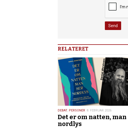
RELATERET
8.
DEBAT
,
PERSONER
8. FEBRUAR 2026
Det er om natten, man
februar
2026
nordlys