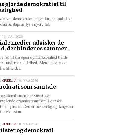
m
us gjorde demokratiet til
e
kelighed
6
r
e
ster var demokrater længe før, det politiske
rati så dagens lys i nyere tid.
T
18. MAJ 2026
iale medier udvisker de
d, der binder os sammen
6
ve ret til sin egen opmærksomhed burde
en fundamental frihed. Men i dag er det
fra tilfældet.
,
KIRKELIV
18. MAJ 2026
okrati som samtale
6
egationalismen har været den
mgående organisationsform i danske
stmenigheder. Den er besværlig og langsom
il diskussion.
,
KIRKELIV
18. MAJ 2026
tister og demokrati