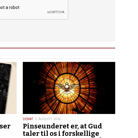
5.
DEBAT
5. AUGUST 2026
 ser
Pinseunderet er, at Gud
august
2026
taler til os i forskellige