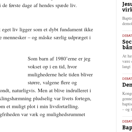
Jes
i de første dage af hendes spæde liv.
maj
vir
202
Bapti
demok
t eget liv ligger som et dybt fundament ikke
18.
te mennesker – og måske særlig udpræget i
DEBA
Soc
maj
bån
202
At ha
Som barn af 1980’erne er jeg
være 
vokset op i en tid, hvor
langt 
mulighederne hele tiden bliver
18.
DEBAT
større, valgene flere og
Dem
maj
ndt, naturligvis. Men at blive indrulleret i
202
Kongr
lingshæmning pludselig var livets fortegn,
genne
bapti
m et muligt plot i min livsfortælling.
– og t
lgfriheden var væk og mulighedsrummet
18.
DEBAT
Bap
maj