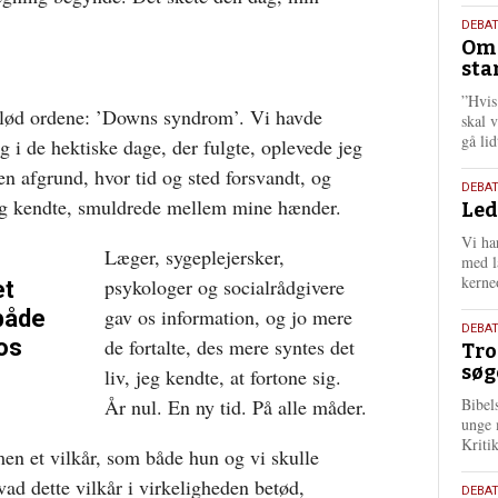
9.
DEBA
Oms
juli
sta
202
”Hvis
, lød ordene: ’Downs syndrom’. Vi havde
skal 
gå li
g i de hektiske dage, der fulgte, oplevede jeg
en afgrund, hvor tid og sted forsvandt, og
10.
DEBA
 jeg kendte, smuldrede mellem mine hænder.
Led
juni
202
Vi har
Læger, sygeplejersker,
med lå
kerne
psykologer og socialrådgivere
et
gav os information, og jo mere
 både
2.
DEBAT
 os
de fortalte, des mere syntes det
Tro
juni
søg
liv, jeg kendte, at fortone sig.
202
År nul. En ny tid. På alle måder.
Bibel
unge 
Kriti
men et vilkår, som både hun og vi skulle
hvad dette vilkår i virkeligheden betød,
18.
DEBA