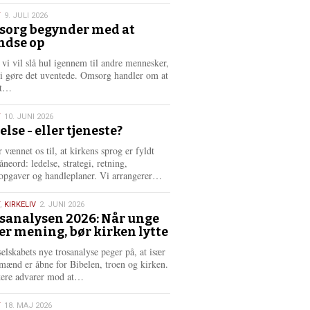
s
T
9. JULI 2026
m
org begynder med at
e
ndse op
6
r
e
 vi vil slå hul igennem til andre mennesker,
vi gøre det uventede. Omsorg handler om at
L
dt…
æ
s
T
10. JUNI 2026
m
else - eller tjeneste?
e
6
r
 vænnet os til, at kirkens sprog er fyldt
e
neord: ledelse, strategi, retning,
L
opgaver og handleplaner. Vi arrangerer…
æ
s
,
KIRKELIV
2. JUNI 2026
m
sanalysen 2026: Når unge
e
er mening, bør kirken lytte
6
r
e
selskabets nye trosanalyse peger på, at især
mænd er åbne for Bibelen, troen og kirken.
L
kere advarer mod at…
æ
s
T
18. MAJ 2026