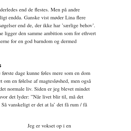
derledes end de flestes. Men på andre
lligt endda. Ganske vist møder Lina flere
søgelser end de, der ikke har ’særlige behov’.
e ligger den samme ambition som for ethvert
merne for en god barndom og dermed
s
 første dage kunne føles mere som en dom
t om en følelse af magtesløshed, men også
det normale liv. Siden er jeg blevet mindet
or det lyder: ”Når livet blir til, må det
/ Så vanskeligt er det at la’ det få rum / få
Jeg er vokset op i en