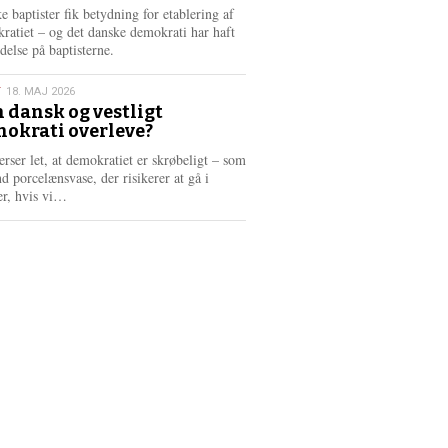
6
e baptister fik betydning for etablering af
ratiet – og det danske demokrati har haft
delse på baptisterne.
T
18. MAJ 2026
 dansk og vestligt
okrati overleve?
6
erser let, at demokratiet er skrøbeligt – som
d porcelænsvase, der risikerer at gå i
L
er, hvis vi…
æ
s
m
e
r
e