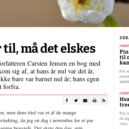
Deb
DEB
r til, må det elskes
5.
DEBA
Pin
augu
til 
202
forfatteren Carsten Jensen en bog med
kan
 kom sig af, at hans år nul var det år,
For s
retræ
Ikke bare var barnet nul år; hans egen
ånde
 forfra.
25.
DEBAT
Hva
juli
tro
202
en, men dens titel var et af de mange
Nye t
én af
rindring, da jeg en dag i november for et par
viser
regning begynde. Det skete den dag, min