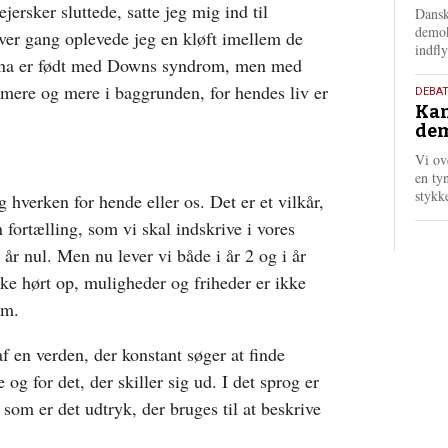
202
ersker sluttede, satte jeg mig ind til
Dansk
demok
ver gang oplevede jeg en kløft imellem de
indfly
 Lina er født med Downs syndrom, men med
 mere og mere i baggrunden, for hendes liv er
18.
DEBA
Kan
maj
dem
202
Vi ov
en tyn
stykk
 hverken for hende eller os. Det er et vilkår,
 fortælling, som vi skal indskrive i vores
 år nul. Men nu lever vi både i år 2 og i år
ke hørt op, muligheder og friheder er ikke
rm.
f en verden, der konstant søger at finde
 og for det, der skiller sig ud. I det sprog er
som er det udtryk, der bruges til at beskrive