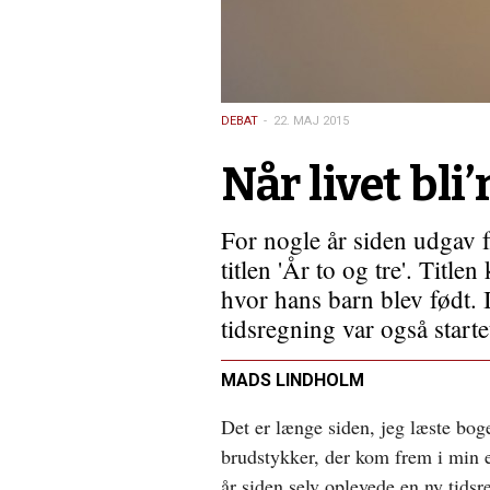
…
DEBAT
22. MAJ 2015
Når livet bli’
For nogle år siden udgav 
titlen 'År to og tre'. Titlen
hvor hans barn blev født. 
tidsregning var også startet
MADS LINDHOLM
Det er længe siden, jeg læste bog
brudstykker, der kom frem i min e
år siden selv oplevede en ny tids