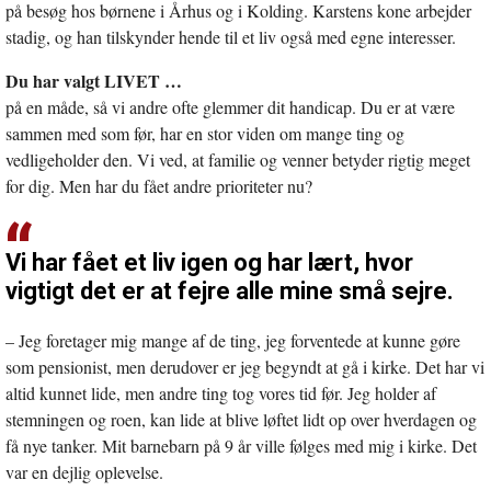
på besøg hos børnene i Århus og i Kolding. Karstens kone arbejder
stadig, og han tilskynder hende til et liv også med egne interesser.
Du har valgt LIVET …
på en måde, så vi andre ofte glemmer dit handicap. Du er at være
sammen med som før, har en stor viden om mange ting og
vedligeholder den. Vi ved, at familie og venner betyder rigtig meget
for dig. Men har du fået andre prioriteter nu?
Vi har fået et liv igen og har lært, hvor
vigtigt det er at fejre alle mine små sejre.
– Jeg foretager mig mange af de ting, jeg forventede at kunne gøre
som pensionist, men derudover er jeg begyndt at gå i kirke. Det har vi
altid kunnet lide, men andre ting tog vores tid før. Jeg holder af
stemningen og roen, kan lide at blive løftet lidt op over hverdagen og
få nye tanker. Mit barnebarn på 9 år ville følges med mig i kirke. Det
var en dejlig oplevelse.