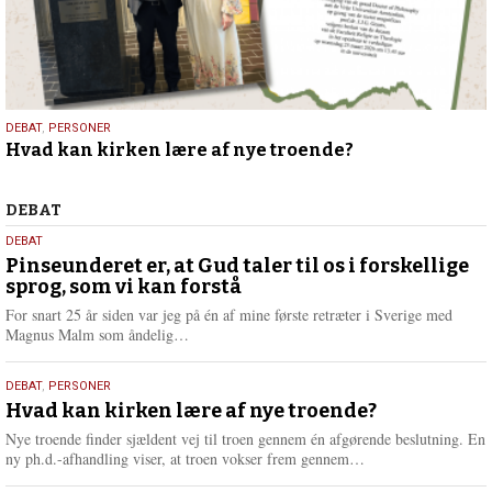
25.
DEBAT
,
PERSONER
Hvad kan kirken lære af nye troende?
juli
2026
Debat
DEBAT
5.
DEBAT
august
Pinseunderet er, at Gud taler til os i forskellige
sprog, som vi kan forstå
2026
For snart 25 år siden var jeg på én af mine første retræter i Sverige med
L
Magnus Malm som åndelig…
æ
s
25.
DEBAT
,
PERSONER
m
juli
Hvad kan kirken lære af nye troende?
e
2026
r
Nye troende finder sjældent vej til troen gennem én afgørende beslutning. En
e
L
ny ph.d.-afhandling viser, at troen vokser frem gennem…
æ