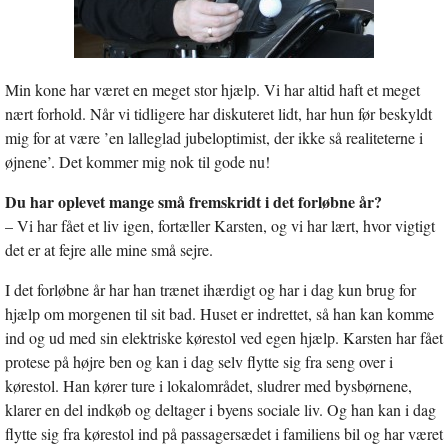
Min kone har været en meget stor hjælp. Vi har altid haft et meget
nært forhold. Når vi tidligere har diskuteret lidt, har hun før beskyldt
mig for at være ’en lalleglad jubeloptimist, der ikke så realiteterne i
øjnene’. Det kommer mig nok til gode nu!
Du har oplevet mange små fremskridt i det forløbne år?
– Vi har fået et liv igen, fortæller Karsten, og vi har lært, hvor vigtigt
det er at fejre alle mine små sejre.
I det forløbne år har han trænet ihærdigt og har i dag kun brug for
hjælp om morgenen til sit bad. Huset er indrettet, så han kan komme
ind og ud med sin elektriske kørestol ved egen hjælp. Karsten har fået
protese på højre ben og kan i dag selv flytte sig fra seng over i
kørestol. Han kører ture i lokalområdet, sludrer med bysbørnene,
klarer en del indkøb og deltager i byens sociale liv. Og han kan i dag
flytte sig fra kørestol ind på passagersædet i familiens bil og har været