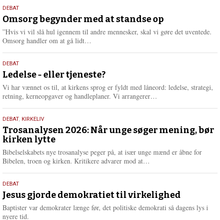
s
9.
DEBAT
m
juli
Omsorg begynder med at standse op
e
2026
r
”Hvis vi vil slå hul igennem til andre mennesker, skal vi gøre det uventede.
e
L
Omsorg handler om at gå lidt…
æ
s
10.
DEBAT
m
juni
Ledelse - eller tjeneste?
e
2026
r
Vi har vænnet os til, at kirkens sprog er fyldt med låneord: ledelse, strategi,
e
L
retning, kerneopgaver og handleplaner. Vi arrangerer…
æ
s
2.
DEBAT
,
KIRKELIV
m
juni
Trosanalysen 2026: Når unge søger mening, bør
e
kirken lytte
2026
r
e
Bibelselskabets nye trosanalyse peger på, at især unge mænd er åbne for
L
Bibelen, troen og kirken. Kritikere advarer mod at…
æ
s
18.
DEBAT
m
maj
Jesus gjorde demokratiet til virkelighed
e
2026
r
Baptister var demokrater længe før, det politiske demokrati så dagens lys i
e
nyere tid.