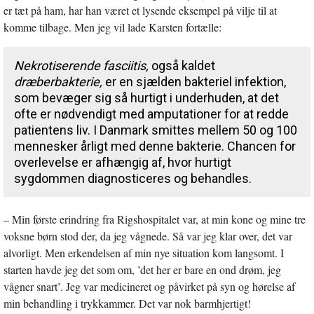
er tæt på ham, har han været et lysende eksempel på vilje til at
komme tilbage. Men jeg vil lade Karsten fortælle:
Nekrotiserende fasciitis,
også kaldet
dræberbakterie,
er en sjælden bakteriel infektion,
som bevæger sig så hurtigt i underhuden, at det
ofte er nødvendigt med amputationer for at redde
patientens liv. I Danmark smittes mellem 50 og 100
mennesker årligt med denne bakterie. Chancen for
overlevelse er afhængig af, hvor hurtigt
sygdommen diagnosticeres og behandles.
– Min første erindring fra Rigshospitalet var, at min kone og mine tre
voksne børn stod der, da jeg vågnede. Så var jeg klar over, det var
alvorligt. Men erkendelsen af min nye situation kom langsomt. I
starten havde jeg det som om, ’det her er bare en ond drøm, jeg
vågner snart’. Jeg var medicineret og påvirket på syn og hørelse af
min behandling i trykkammer. Det var nok barmhjertigt!