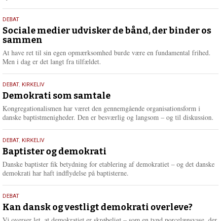
18.
DEBAT
maj
Sociale medier udvisker de bånd, der binder os
sammen
2026
At have ret til sin egen opmærksomhed burde være en fundamental frihed.
Men i dag er det langt fra tilfældet.
18.
DEBAT
,
KIRKELIV
maj
Demokrati som samtale
2026
Kongregationalismen har været den gennemgående organisationsform i
danske baptistmenigheder. Den er besværlig og langsom – og til diskussion.
18.
DEBAT
,
KIRKELIV
maj
Baptister og demokrati
2026
Danske baptister fik betydning for etablering af demokratiet – og det danske
demokrati har haft indflydelse på baptisterne.
18.
DEBAT
maj
Kan dansk og vestligt demokrati overleve?
2026
Vi overser let, at demokratiet er skrøbeligt – som en tynd porcelænsvase, der