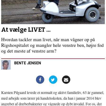
elskes
Forrige
indlæg:
Udvalgt
på
grund
af
At vælge LIVET ...
kærlighed
Hvordan tackler man livet, når man vågner op på
Rigshospitalet og mangler hele venstre ben, højre fod
og det meste af venstre arm?
BENTE JENSEN
Karsten Pilgaard levede et normalt og aktivt familieliv, 63 år gammel,
med arbejde som lærer på handelsskolen, da han i januar 2014 blev
angrebet af dræberbakterier og vågnede op dybt invalid. For os, der