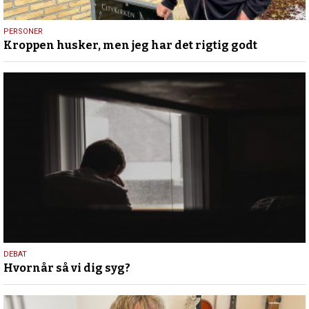
20.
PERSONER
Kroppen husker, men jeg har det rigtig godt
februar
2025
18.
DEBAT
Hvornår så vi dig syg?
august
2022