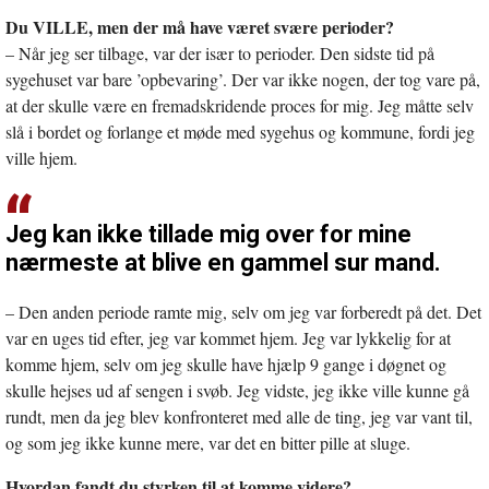
Du VILLE, men der må have været svære perioder?
– Når jeg ser tilbage, var der især to perioder. Den sidste tid på
sygehuset var bare ’opbevaring’. Der var ikke nogen, der tog vare på,
at der skulle være en fremadskridende proces for mig. Jeg måtte selv
slå i bordet og forlange et møde med sygehus og kommune, fordi jeg
ville hjem.
Jeg kan ikke tillade mig over for mine
nærmeste at blive en gammel sur mand.
– Den anden periode ramte mig, selv om jeg var forberedt på det. Det
var en uges tid efter, jeg var kommet hjem. Jeg var lykkelig for at
komme hjem, selv om jeg skulle have hjælp 9 gange i døgnet og
skulle hejses ud af sengen i svøb. Jeg vidste, jeg ikke ville kunne gå
rundt, men da jeg blev konfronteret med alle de ting, jeg var vant til,
og som jeg ikke kunne mere, var det en bitter pille at sluge.
Hvordan fandt du styrken til at komme videre?