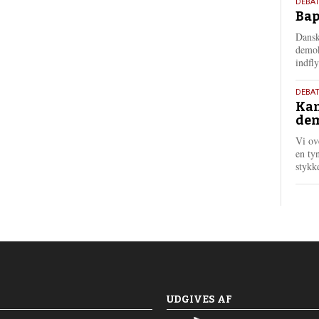
18.
DEBAT
Bap
maj
202
Dansk
demok
indfly
18.
DEBA
Kan
maj
dem
202
Vi ov
en tyn
stykk
UDGIVES AF