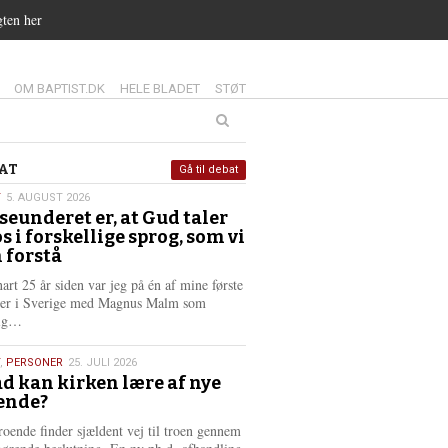
gten her
14.0:
15.0:
16.0:
OM BAPTIST.DK
HELE BLADET
STØT
at
AT
Gå til debat
T
5. AUGUST 2026
seunderet er, at Gud taler
st
os i forskellige sprog, som vi
6
 forstå
nart 25 år siden var jeg på én af mine første
ter i Sverige med Magnus Malm som
L
lig…
æ
s
,
PERSONER
25. JULI 2026
m
d kan kirken lære af nye
e
ende?
6
r
e
roende finder sjældent vej til troen gennem