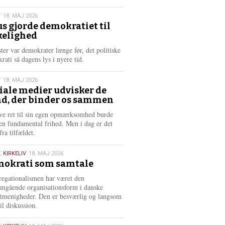
æ
s
T
18. MAJ 2026
m
us gjorde demokratiet til
e
kelighed
6
r
e
ster var demokrater længe før, det politiske
rati så dagens lys i nyere tid.
T
18. MAJ 2026
iale medier udvisker de
d, der binder os sammen
6
ve ret til sin egen opmærksomhed burde
en fundamental frihed. Men i dag er det
fra tilfældet.
,
KIRKELIV
18. MAJ 2026
okrati som samtale
6
egationalismen har været den
mgående organisationsform i danske
stmenigheder. Den er besværlig og langsom
il diskussion.