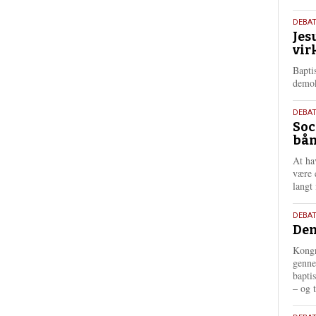
18.
DEBA
Jes
maj
vir
202
Bapti
demok
18.
DEBA
Soc
maj
bån
202
At ha
være 
langt 
18.
DEBAT
Dem
maj
202
Kongr
genne
bapti
– og t