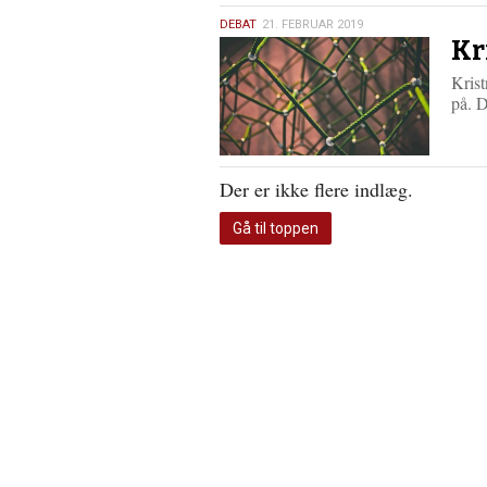
21.
DEBAT
21. FEBRUAR 2019
Kr
februar
2019
Krist
på. D
Der er ikke flere indlæg.
Gå til toppen