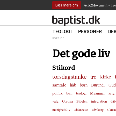
2.0:
Spring
Vend
Gå
Teologi
Acts2Movement - Tro i
Læs mere om
3.0:
menu
tilbage
til
Personer
4.0:
over
til
vores
Debat
5.0:
og
forsiden
guide
Kirkeliv
6.0:
gå
for
Internationalt
til
tilgængelighed
18.0:
19.0:
20.
8.0:
TEOLOGI
PERSONER
DE
Teologi
indhold
9.0:
Personer
FORSIDE
10.0:
Debat
11.0:
Kirkeliv
Det gode liv
12.0:
Internationalt
Stikord
torsdagstanke
tro
kirke
samtale
håb
børn
Burundi
Gud
politik
bøn
teologi
Myanmar
krig
valg
Corona
Bibelen
integration
dåb
menighedsliv
uddannelse
udvikling
Ukrain