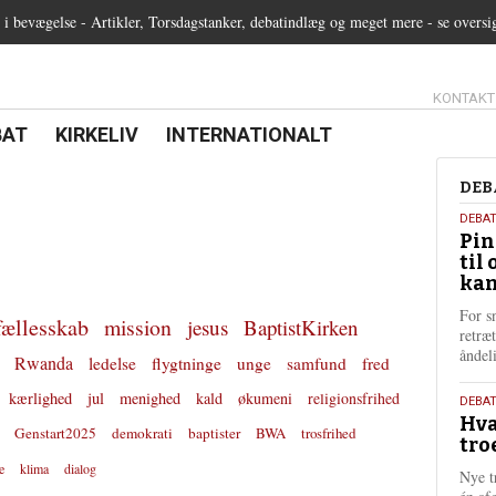
 bevægelse - Artikler, Torsdagstanker, debatindlæg og meget mere - se oversi
13.0:
KONTAKT
0:
21.0:
22.0:
BAT
KIRKELIV
INTERNATIONALT
Deb
DEB
5.
DEBA
Pin
augu
til 
202
kan
For s
fællesskab
mission
jesus
BaptistKirken
retræ
ånde
Rwanda
ledelse
flygtninge
unge
samfund
fred
kærlighed
jul
menighed
kald
økumeni
religionsfrihed
25.
DEBAT
Hva
juli
Genstart2025
demokrati
baptister
BWA
trosfrihed
tro
202
e
klima
dialog
Nye t