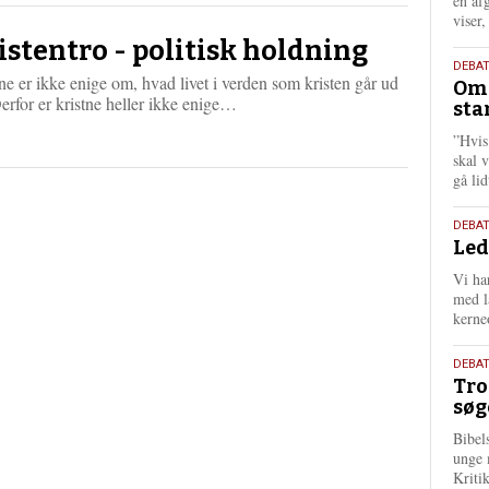
én af
viser
istentro - politisk holdning
9.
DEBA
ne er ikke enige om, hvad livet i verden som kristen går ud
Oms
juli
L
erfor er kristne heller ikke enige…
sta
202
æ
”Hvis
s
skal 
m
gå li
e
r
e
10.
DEBA
Led
juni
202
Vi har
med lå
kerne
2.
DEBAT
Tro
juni
søg
202
Bibel
unge 
Kriti