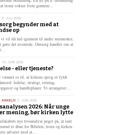
gørende beslutning. En ny ph.d.-afhandling
L
, at troen vokser frem gennem…
æ
s
T
9. JULI 2026
m
org begynder med at
e
ndse op
6
r
e
 vi vil slå hul igennem til andre mennesker,
vi gøre det uventede. Omsorg handler om at
L
dt…
æ
s
T
10. JUNI 2026
m
else - eller tjeneste?
e
6
r
 vænnet os til, at kirkens sprog er fyldt
e
neord: ledelse, strategi, retning,
L
opgaver og handleplaner. Vi arrangerer…
æ
s
,
KIRKELIV
2. JUNI 2026
m
sanalysen 2026: Når unge
e
er mening, bør kirken lytte
6
r
e
selskabets nye trosanalyse peger på, at især
mænd er åbne for Bibelen, troen og kirken.
L
kere advarer mod at…