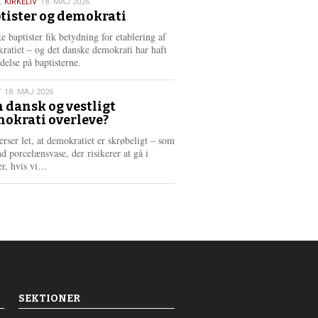
,
KIRKELIV
18. MAJ 2026
tister og demokrati
6
e baptister fik betydning for etablering af
ratiet – og det danske demokrati har haft
delse på baptisterne.
T
18. MAJ 2026
 dansk og vestligt
okrati overleve?
6
erser let, at demokratiet er skrøbeligt – som
d porcelænsvase, der risikerer at gå i
L
er, hvis vi…
æ
s
m
e
r
e
SEKTIONER