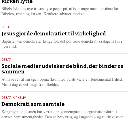
kirken lytte
2026
r
e
Bibelselskabets nye trosanalyse peger på, at især unge mænd er åbne for
L
Bibelen, troen og kirken. Kritikere advarer mod at…
æ
s
18.
DEBAT
m
maj
Jesus gjorde demokratiet til virkelighed
e
2026
r
Baptister var demokrater længe før, det politiske demokrati så dagens lys i
e
nyere tid.
18.
DEBAT
maj
Sociale medier udvisker de bånd, der binder os
sammen
2026
At have ret til sin egen opmærksomhed burde være en fundamental frihed.
Men i dag er det langt fra tilfældet.
18.
DEBAT
,
KIRKELIV
maj
Demokrati som samtale
2026
Kongregationalismen har været den gennemgående organisationsform i
danske baptistmenigheder. Den er besværlig og langsom – og til diskussion.