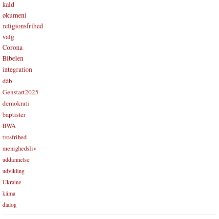
kald
økumeni
religionsfrihed
valg
Corona
Bibelen
integration
dåb
Genstart2025
demokrati
baptister
BWA
trosfrihed
menighedsliv
uddannelse
udvikling
Ukraine
klima
dialog