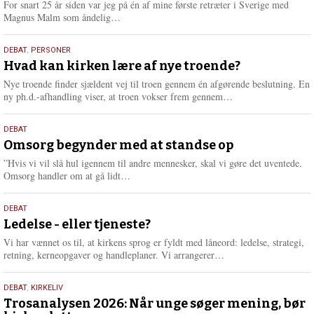
For snart 25 år siden var jeg på én af mine første retræter i Sverige med
L
Magnus Malm som åndelig…
æ
s
25.
DEBAT
,
PERSONER
m
juli
Hvad kan kirken lære af nye troende?
e
2026
r
Nye troende finder sjældent vej til troen gennem én afgørende beslutning. En
e
L
ny ph.d.-afhandling viser, at troen vokser frem gennem…
æ
s
9.
DEBAT
m
juli
Omsorg begynder med at standse op
e
2026
r
”Hvis vi vil slå hul igennem til andre mennesker, skal vi gøre det uventede.
e
L
Omsorg handler om at gå lidt…
æ
s
10.
DEBAT
m
juni
Ledelse - eller tjeneste?
e
2026
r
Vi har vænnet os til, at kirkens sprog er fyldt med låneord: ledelse, strategi,
e
L
retning, kerneopgaver og handleplaner. Vi arrangerer…
æ
s
2.
DEBAT
,
KIRKELIV
m
juni
Trosanalysen 2026: Når unge søger mening, bør
e