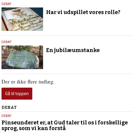
12.
DEBAT
januar
Har vi udspillet vores rolle?
2023
27.
DEBAT
oktober
En jubilæumstanke
2019
Der er ikke flere indlæg.
Gå til toppen
Debat
DEBAT
5.
DEBAT
august
Pinseunderet er, at Gud taler til os i forskellige
sprog, som vi kan forstå
2026