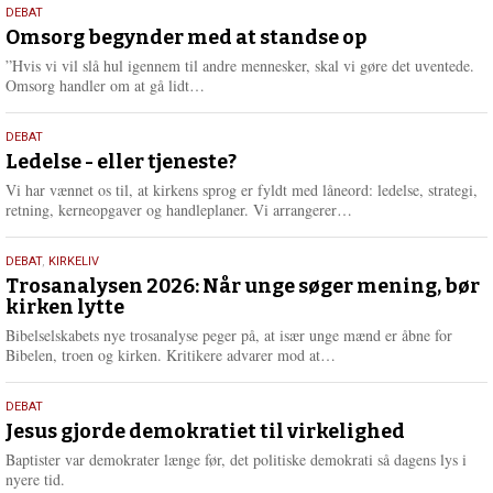
9.
DEBAT
m
juli
Omsorg begynder med at standse op
e
2026
r
”Hvis vi vil slå hul igennem til andre mennesker, skal vi gøre det uventede.
e
L
Omsorg handler om at gå lidt…
æ
s
10.
DEBAT
m
juni
Ledelse - eller tjeneste?
e
2026
r
Vi har vænnet os til, at kirkens sprog er fyldt med låneord: ledelse, strategi,
e
L
retning, kerneopgaver og handleplaner. Vi arrangerer…
æ
s
2.
DEBAT
,
KIRKELIV
m
juni
Trosanalysen 2026: Når unge søger mening, bør
e
kirken lytte
2026
r
e
Bibelselskabets nye trosanalyse peger på, at især unge mænd er åbne for
L
Bibelen, troen og kirken. Kritikere advarer mod at…
æ
s
18.
DEBAT
m
maj
Jesus gjorde demokratiet til virkelighed
e
2026
r
Baptister var demokrater længe før, det politiske demokrati så dagens lys i
e
nyere tid.