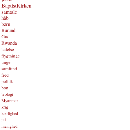
BaptistKirken
samtale
håb
børn
Burundi
Gud
Rwanda
ledelse
flygtninge
unge
samfund
fred
politik
bøn
teologi
Myanmar
krig
kærlighed
jul
menighed