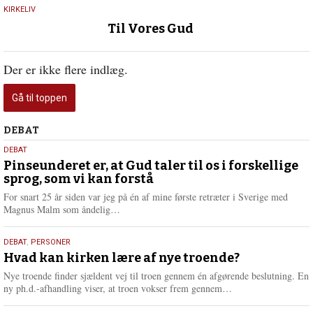
5.
KIRKELIV
juli
Til Vores Gud
2016
Der er ikke flere indlæg.
Gå til toppen
Debat
DEBAT
5.
DEBAT
august
Pinseunderet er, at Gud taler til os i forskellige
sprog, som vi kan forstå
2026
For snart 25 år siden var jeg på én af mine første retræter i Sverige med
L
Magnus Malm som åndelig…
æ
s
25.
DEBAT
,
PERSONER
m
juli
Hvad kan kirken lære af nye troende?
e
2026
r
Nye troende finder sjældent vej til troen gennem én afgørende beslutning. En
e
L
ny ph.d.-afhandling viser, at troen vokser frem gennem…
æ
s