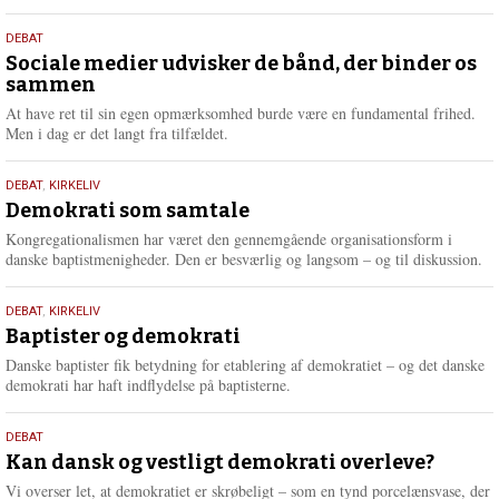
18.
DEBAT
maj
Sociale medier udvisker de bånd, der binder os
sammen
2026
At have ret til sin egen opmærksomhed burde være en fundamental frihed.
Men i dag er det langt fra tilfældet.
18.
DEBAT
,
KIRKELIV
maj
Demokrati som samtale
2026
Kongregationalismen har været den gennemgående organisationsform i
danske baptistmenigheder. Den er besværlig og langsom – og til diskussion.
18.
DEBAT
,
KIRKELIV
maj
Baptister og demokrati
2026
Danske baptister fik betydning for etablering af demokratiet – og det danske
demokrati har haft indflydelse på baptisterne.
18.
DEBAT
maj
Kan dansk og vestligt demokrati overleve?
2026
Vi overser let, at demokratiet er skrøbeligt – som en tynd porcelænsvase, der