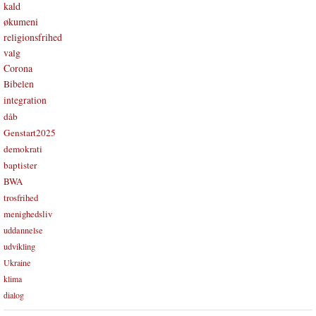
kald
økumeni
religionsfrihed
valg
Corona
Bibelen
integration
dåb
Genstart2025
demokrati
baptister
BWA
trosfrihed
menighedsliv
uddannelse
udvikling
Ukraine
klima
dialog