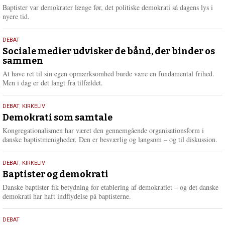
2026
r
Baptister var demokrater længe før, det politiske demokrati så dagens lys i
e
nyere tid.
18.
DEBAT
maj
Sociale medier udvisker de bånd, der binder os
sammen
2026
At have ret til sin egen opmærksomhed burde være en fundamental frihed.
Men i dag er det langt fra tilfældet.
18.
DEBAT
,
KIRKELIV
maj
Demokrati som samtale
2026
Kongregationalismen har været den gennemgående organisationsform i
danske baptistmenigheder. Den er besværlig og langsom – og til diskussion.
18.
DEBAT
,
KIRKELIV
maj
Baptister og demokrati
2026
Danske baptister fik betydning for etablering af demokratiet – og det danske
demokrati har haft indflydelse på baptisterne.
18.
DEBAT