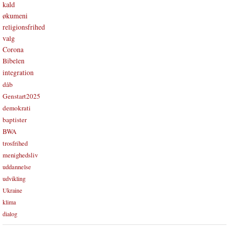
kald
økumeni
religionsfrihed
valg
Corona
Bibelen
integration
dåb
Genstart2025
demokrati
baptister
BWA
trosfrihed
menighedsliv
uddannelse
udvikling
Ukraine
klima
dialog