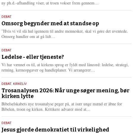
e
L
ny ph.d.-afhandling viser, at troen vokser frem gennem…
æ
s
9.
DEBAT
m
juli
Omsorg begynder med at standse op
e
2026
r
”Hvis vi vil slå hul igennem til andre mennesker, skal vi gøre det uventede.
e
L
Omsorg handler om at gå lidt…
æ
s
10.
DEBAT
m
juni
Ledelse - eller tjeneste?
e
2026
r
Vi har vænnet os til, at kirkens sprog er fyldt med låneord: ledelse, strategi,
e
L
retning, kerneopgaver og handleplaner. Vi arrangerer…
æ
s
2.
DEBAT
,
KIRKELIV
m
juni
Trosanalysen 2026: Når unge søger mening, bør
e
kirken lytte
2026
r
e
Bibelselskabets nye trosanalyse peger på, at især unge mænd er åbne for
L
Bibelen, troen og kirken. Kritikere advarer mod at…
æ
s
18.
DEBAT
m
maj
Jesus gjorde demokratiet til virkelighed
e