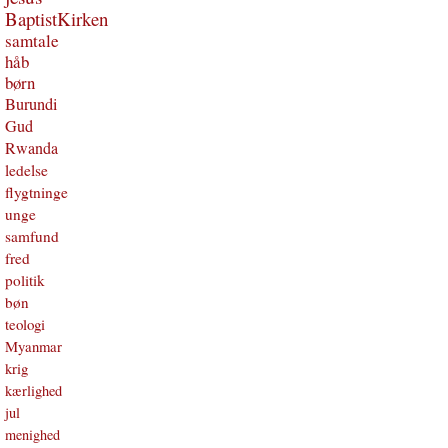
BaptistKirken
samtale
håb
børn
Burundi
Gud
Rwanda
ledelse
flygtninge
unge
samfund
fred
politik
bøn
teologi
Myanmar
krig
kærlighed
jul
menighed