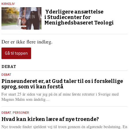
1.
KIRKELIV
juli
Yderligere ansættelse
2020
i Studiecenter for
Menighedsbaseret Teologi
Der er ikke flere indlæg.
Gå til toppen
Debat
DEBAT
5.
DEBAT
august
Pinseunderet er, at Gud taler til os i forskellige
sprog, som vi kan forstå
2026
For snart 25 år siden var jeg på én af mine første retræter i Sverige med
L
Magnus Malm som åndelig…
æ
s
25.
DEBAT
,
PERSONER
m
juli
Hvad kan kirken lære af nye troende?
e
2026
r
Nye troende finder sjældent vej til troen gennem én afgørende beslutning. En