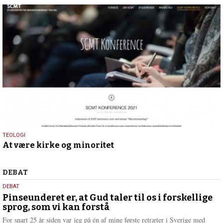
17.
TEOLOGI
At være kirke og minoritet
november
2020
Debat
DEBAT
5.
DEBAT
august
Pinseunderet er, at Gud taler til os i forskellige
sprog, som vi kan forstå
2026
For snart 25 år siden var jeg på én af mine første retræter i Sverige med