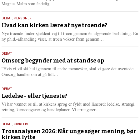
L
Magnus Malm som åndelig…
æ
s
25.
DEBAT
,
PERSONER
m
juli
Hvad kan kirken lære af nye troende?
e
2026
r
Nye troende finder sjældent vej til troen gennem én afgørende beslutning. En
e
L
ny ph.d.-afhandling viser, at troen vokser frem gennem…
æ
s
9.
DEBAT
m
juli
Omsorg begynder med at standse op
e
2026
r
”Hvis vi vil slå hul igennem til andre mennesker, skal vi gøre det uventede.
e
L
Omsorg handler om at gå lidt…
æ
s
10.
DEBAT
m
juni
Ledelse - eller tjeneste?
e
2026
r
Vi har vænnet os til, at kirkens sprog er fyldt med låneord: ledelse, strategi,
e
L
retning, kerneopgaver og handleplaner. Vi arrangerer…
æ
s
2.
DEBAT
,
KIRKELIV
m
juni
Trosanalysen 2026: Når unge søger mening, bør
e
kirken lytte
2026
r