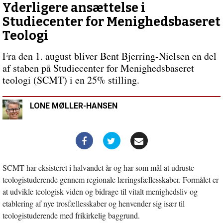
plads?
Yderligere ansættelse i
Forrige
Studiecenter for Menighedsbaseret
indlæg:
Drop
Teologi
heksen,
der
Fra den 1. august bliver Bent Bjerring-Nielsen en del
er
af staben på Studiecenter for Menighedsbaseret
bedre
teologi (SCMT) i en 25% stilling.
ting
at
bruge
LONE MØLLER-HANSEN
Sankt
Hans
aften
på
SCMT har eksisteret i halvandet år og har som mål at udruste
teologistuderende gennem regionale læringsfællesskaber. Formålet er
at udvikle teologisk viden og bidrage til vitalt menighedsliv og
etablering af nye trosfællesskaber og henvender sig især til
teologistuderende med frikirkelig baggrund.