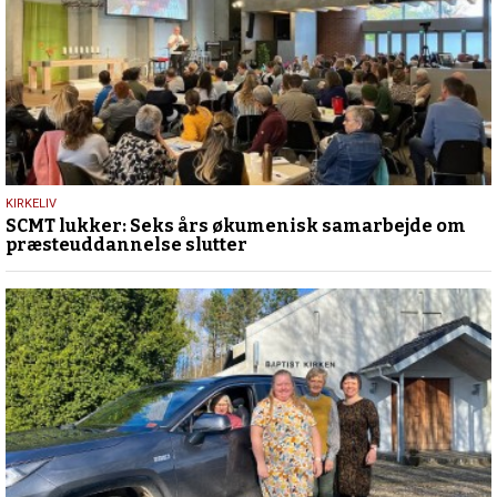
12.
KIRKELIV
SCMT lukker: Seks års økumenisk samarbejde om
juni
præsteuddannelse slutter
2024