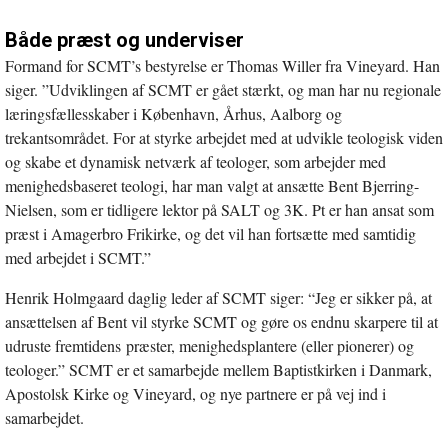
Både præst og underviser
Formand for SCMT’s bestyrelse er Thomas Willer fra Vineyard. Han
siger. ”Udviklingen af SCMT er gået stærkt, og man har nu regionale
læringsfællesskaber i København, Århus, Aalborg og
trekantsområdet. For at styrke arbejdet med at udvikle teologisk viden
og skabe et dynamisk netværk af teologer, som arbejder med
menighedsbaseret teologi, har man valgt at ansætte Bent Bjerring-
Nielsen, som er tidligere lektor på SALT og 3K. Pt er han ansat som
præst i Amagerbro Frikirke, og det vil han fortsætte med samtidig
med arbejdet i SCMT.”
Henrik Holmgaard daglig leder af SCMT siger: “Jeg er sikker på, at
ansættelsen af Bent vil styrke SCMT og gøre os endnu skarpere til at
udruste fremtidens præster, menighedsplantere (eller pionerer) og
teologer.” SCMT er et samarbejde mellem Baptistkirken i Danmark,
Apostolsk Kirke og Vineyard, og nye partnere er på vej ind i
samarbejdet.