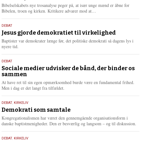
e
Bibelselskabets nye trosanalyse peger på, at især unge mænd er åbne for
L
Bibelen, troen og kirken. Kritikere advarer mod at…
æ
s
18.
DEBAT
m
maj
Jesus gjorde demokratiet til virkelighed
e
2026
r
Baptister var demokrater længe før, det politiske demokrati så dagens lys i
e
nyere tid.
18.
DEBAT
maj
Sociale medier udvisker de bånd, der binder os
sammen
2026
At have ret til sin egen opmærksomhed burde være en fundamental frihed.
Men i dag er det langt fra tilfældet.
18.
DEBAT
,
KIRKELIV
maj
Demokrati som samtale
2026
Kongregationalismen har været den gennemgående organisationsform i
danske baptistmenigheder. Den er besværlig og langsom – og til diskussion.
18.
DEBAT
,
KIRKELIV