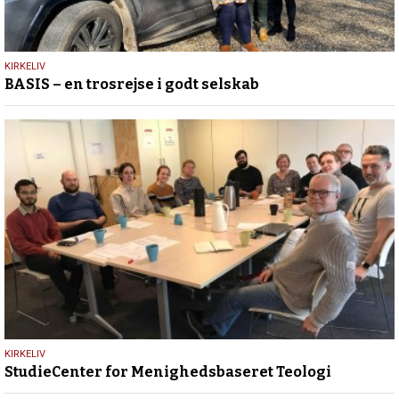
27.
KIRKELIV
BASIS – en trosrejse i godt selskab
april
2023
25.
KIRKELIV
StudieCenter for Menighedsbaseret Teologi
juli
2021