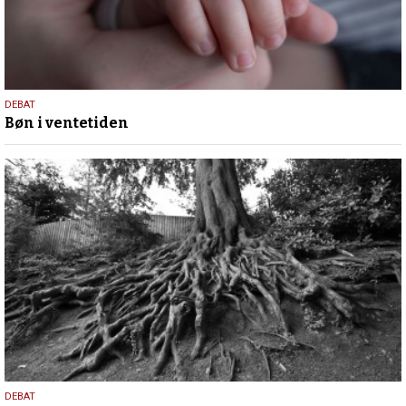
29.
DEBAT
Bøn i ventetiden
april
2026
23.
DEBAT