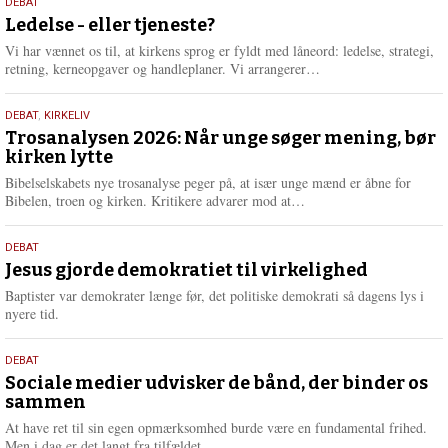
10.
DEBAT
m
juni
Ledelse - eller tjeneste?
e
2026
r
Vi har vænnet os til, at kirkens sprog er fyldt med låneord: ledelse, strategi,
e
L
retning, kerneopgaver og handleplaner. Vi arrangerer…
æ
s
2.
DEBAT
,
KIRKELIV
m
juni
Trosanalysen 2026: Når unge søger mening, bør
e
kirken lytte
2026
r
e
Bibelselskabets nye trosanalyse peger på, at især unge mænd er åbne for
L
Bibelen, troen og kirken. Kritikere advarer mod at…
æ
s
18.
DEBAT
m
maj
Jesus gjorde demokratiet til virkelighed
e
2026
r
Baptister var demokrater længe før, det politiske demokrati så dagens lys i
e
nyere tid.
18.
DEBAT
maj
Sociale medier udvisker de bånd, der binder os
sammen
2026
At have ret til sin egen opmærksomhed burde være en fundamental frihed.
Men i dag er det langt fra tilfældet.