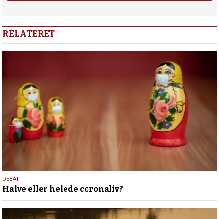
RELATERET
30.
DEBAT
Halve eller helede coronaliv?
april
2020