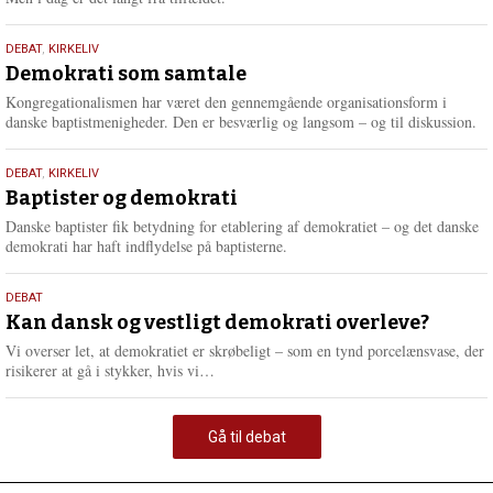
18.
DEBAT
,
KIRKELIV
maj
Demokrati som samtale
2026
Kongregationalismen har været den gennemgående organisationsform i
danske baptistmenigheder. Den er besværlig og langsom – og til diskussion.
18.
DEBAT
,
KIRKELIV
maj
Baptister og demokrati
2026
Danske baptister fik betydning for etablering af demokratiet – og det danske
demokrati har haft indflydelse på baptisterne.
18.
DEBAT
maj
Kan dansk og vestligt demokrati overleve?
2026
Vi overser let, at demokratiet er skrøbeligt – som en tynd porcelænsvase, der
L
risikerer at gå i stykker, hvis vi…
æ
s
m
Gå til debat
e
r
e