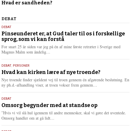
Hvad er sandheden?
april
2026
Debat
DEBAT
5.
DEBAT
august
Pinseunderet er, at Gud taler til os i forskellige
sprog, som vi kan forstå
2026
For snart 25 år siden var jeg på én af mine første retræter i Sverige med
L
Magnus Malm som åndelig…
æ
s
25.
DEBAT
,
PERSONER
m
juli
Hvad kan kirken lære af nye troende?
e
2026
r
Nye troende finder sjældent vej til troen gennem én afgørende beslutning. En
e
L
ny ph.d.-afhandling viser, at troen vokser frem gennem…
æ
s
9.
DEBAT
m
juli
Omsorg begynder med at standse op
e
2026
r
”Hvis vi vil slå hul igennem til andre mennesker, skal vi gøre det uventede.
e
L
Omsorg handler om at gå lidt…
æ
s