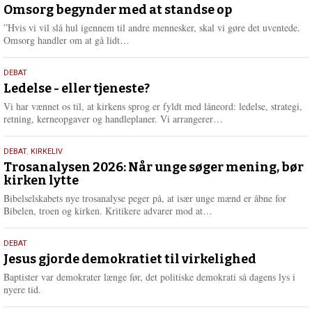
juli
Omsorg begynder med at standse op
e
2026
r
”Hvis vi vil slå hul igennem til andre mennesker, skal vi gøre det uventede.
e
L
Omsorg handler om at gå lidt…
æ
s
10.
DEBAT
m
juni
Ledelse - eller tjeneste?
e
2026
r
Vi har vænnet os til, at kirkens sprog er fyldt med låneord: ledelse, strategi,
e
L
retning, kerneopgaver og handleplaner. Vi arrangerer…
æ
s
2.
DEBAT
,
KIRKELIV
m
juni
Trosanalysen 2026: Når unge søger mening, bør
e
kirken lytte
2026
r
e
Bibelselskabets nye trosanalyse peger på, at især unge mænd er åbne for
L
Bibelen, troen og kirken. Kritikere advarer mod at…
æ
s
18.
DEBAT
m
maj
Jesus gjorde demokratiet til virkelighed
e
2026
r
Baptister var demokrater længe før, det politiske demokrati så dagens lys i
e
nyere tid.