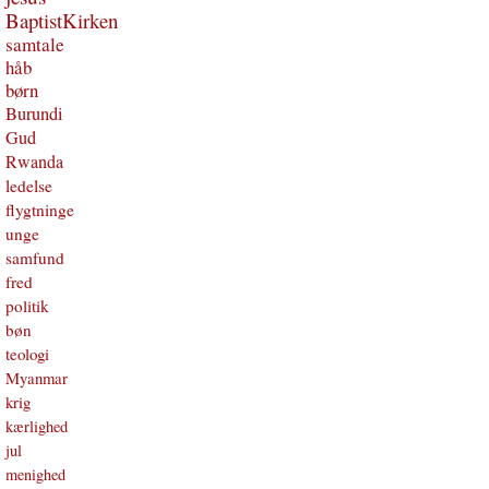
BaptistKirken
samtale
håb
børn
Burundi
Gud
Rwanda
ledelse
flygtninge
unge
samfund
fred
politik
bøn
teologi
Myanmar
krig
kærlighed
jul
menighed