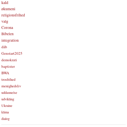
kald
økumeni
religionsfrihed
valg
Corona
Bibelen
integration
dåb
Genstart2025
demokrati
baptister
BWA
trosfrihed
menighedsliv
uddannelse
udvikling
Ukraine
klima
dialog