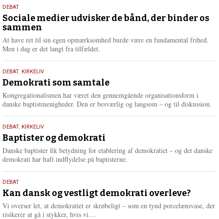
18.
DEBAT
maj
Sociale medier udvisker de bånd, der binder os
sammen
2026
At have ret til sin egen opmærksomhed burde være en fundamental frihed.
Men i dag er det langt fra tilfældet.
18.
DEBAT
,
KIRKELIV
maj
Demokrati som samtale
2026
Kongregationalismen har været den gennemgående organisationsform i
danske baptistmenigheder. Den er besværlig og langsom – og til diskussion.
18.
DEBAT
,
KIRKELIV
maj
Baptister og demokrati
2026
Danske baptister fik betydning for etablering af demokratiet – og det danske
demokrati har haft indflydelse på baptisterne.
18.
DEBAT
maj
Kan dansk og vestligt demokrati overleve?
2026
Vi overser let, at demokratiet er skrøbeligt – som en tynd porcelænsvase, der
L
risikerer at gå i stykker, hvis vi…