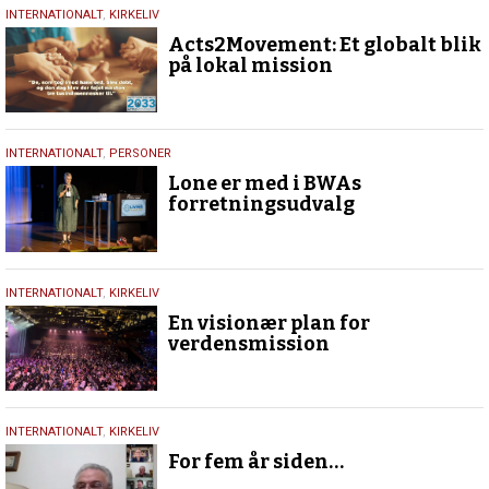
19.
INTERNATIONALT
,
KIRKELIV
april
Acts2Movement: Et globalt blik
2026
på lokal mission
28.
INTERNATIONALT
,
PERSONER
juli
Lone er med i BWAs
2025
forretningsudvalg
26.
INTERNATIONALT
,
KIRKELIV
juli
En visionær plan for
2025
verdensmission
10.
INTERNATIONALT
,
KIRKELIV
marts
For fem år siden…
2021