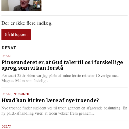
Der er ikke flere indlæg.
Gå til toppen
Debat
DEBAT
5.
DEBAT
august
Pinseunderet er, at Gud taler til os i forskellige
sprog, som vi kan forstå
2026
For snart 25 år siden var jeg på én af mine første retræter i Sverige med
L
Magnus Malm som åndelig…
æ
s
25.
DEBAT
,
PERSONER
m
juli
Hvad kan kirken lære af nye troende?
e
2026
r
Nye troende finder sjældent vej til troen gennem én afgørende beslutning. En
e
L
ny ph.d.-afhandling viser, at troen vokser frem gennem…
æ
s
9.
DEBAT
m