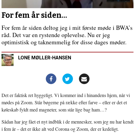
fjender
Forrige
indlæg:
Basker
For fem år siden…
du
dig
For fem år siden deltog jeg i mit første møde i BWA’s
gennem
råd. Det var en rystende oplevelse. Nu er jeg
livet?
optimistisk og taknemmelig for disse dages møder.
LONE MØLLER-HANSEN
Det er faktisk ret hyggeligt. Vi kommer ind i hinandens hjem, når vi
mødes på Zoom. Står bøgerne på række efter farve – eller er det et
køleskab fyldt med magneter, som står lige bag ham…?
Sådan har jeg fået et nyt indblik i de mennesker, som jeg nu har kendt
i fem år – det er ikke alt ved Corona og Zoom, der er kedeligt.