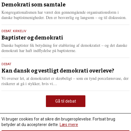
maj
Demokrati som samtale
2026
Kongregationalismen har været den gennemgående organisationsform i
danske baptistmenigheder. Den er besværlig og langsom – og til diskussion.
18.
DEBAT
,
KIRKELIV
maj
Baptister og demokrati
2026
Danske baptister fik betydning for etablering af demokratiet – og det danske
demokrati har haft indflydelse på baptisterne.
18.
DEBAT
maj
Kan dansk og vestligt demokrati overleve?
2026
Vi overser let, at demokratiet er skrøbeligt – som en tynd porcelænsvase, der
L
risikerer at gå i stykker, hvis vi…
æ
s
m
Gå til debat
e
r
e
Vi bruger cookies for at sikre din brugeroplevelse. Fortsat brug
betyder at du accepterer dette.
Læs mere