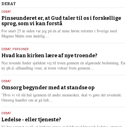
Debat
DEBAT
5.
DEBAT
august
Pinseunderet er, at Gud taler til os i forskellige
sprog, som vi kan forstå
2026
For snart 25 år siden var jeg på én af mine første retræter i Sverige med
L
Magnus Malm som åndelig…
æ
s
25.
DEBAT
,
PERSONER
m
juli
Hvad kan kirken lære af nye troende?
e
2026
r
Nye troende finder sjældent vej til troen gennem én afgørende beslutning. En
e
L
ny ph.d.-afhandling viser, at troen vokser frem gennem…
æ
s
9.
DEBAT
m
juli
Omsorg begynder med at standse op
e
2026
r
”Hvis vi vil slå hul igennem til andre mennesker, skal vi gøre det uventede.
e
L
Omsorg handler om at gå lidt…
æ
s
10.
DEBAT
m
juni
Ledelse - eller tjeneste?
e
2026
r
Vi har vænnet os til, at kirkens sprog er fyldt med låneord: ledelse, strategi,