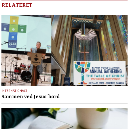
RELATERET
17.
INTERNATIONALT
Sammen ved Jesus’ bord
juli
2026