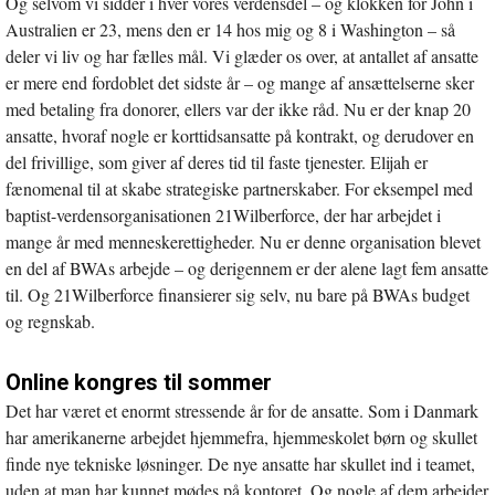
Og selvom vi sidder i hver vores verdensdel – og klokken for John i
Australien er 23, mens den er 14 hos mig og 8 i Washington – så
deler vi liv og har fælles mål. Vi glæder os over, at antallet af ansatte
er mere end fordoblet det sidste år – og mange af ansættelserne sker
med betaling fra donorer, ellers var der ikke råd. Nu er der knap 20
ansatte, hvoraf nogle er korttidsansatte på kontrakt, og derudover en
del frivillige, som giver af deres tid til faste tjenester. Elijah er
fænomenal til at skabe strategiske partnerskaber. For eksempel med
baptist-verdensorganisationen 21Wilberforce, der har arbejdet i
mange år med menneskerettigheder. Nu er denne organisation blevet
en del af BWAs arbejde – og derigennem er der alene lagt fem ansatte
til. Og 21Wilberforce finansierer sig selv, nu bare på BWAs budget
og regnskab.
Online kongres til sommer
Det har været et enormt stressende år for de ansatte. Som i Danmark
har amerikanerne arbejdet hjemmefra, hjemmeskolet børn og skullet
finde nye tekniske løsninger. De nye ansatte har skullet ind i teamet,
uden at man har kunnet mødes på kontoret. Og nogle af dem arbejder