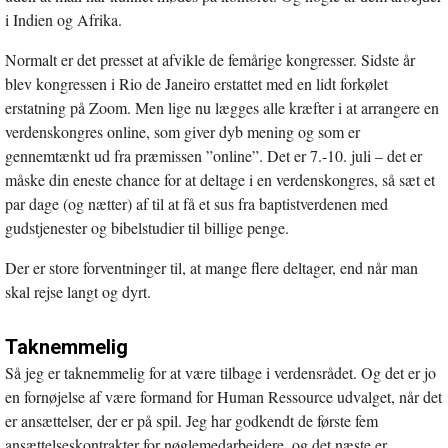
i Indien og Afrika.
Normalt er det presset at afvikle de femårige kongresser. Sidste år
blev kongressen i Rio de Janeiro erstattet med en lidt forkølet
erstatning på Zoom. Men lige nu lægges alle kræfter i at arrangere en
verdenskongres online, som giver dyb mening og som er
gennemtænkt ud fra præmissen ”online”. Det er 7.-10. juli – det er
måske din eneste chance for at deltage i en verdenskongres, så sæt et
par dage (og nætter) af til at få et sus fra baptistverdenen med
gudstjenester og bibelstudier til billige penge.
Der er store forventninger til, at mange flere deltager, end når man
skal rejse langt og dyrt.
Taknemmelig
Så jeg er taknemmelig for at være tilbage i verdensrådet. Og det er jo
en fornøjelse af være formand for Human Ressource udvalget, når det
er ansættelser, der er på spil. Jeg har godkendt de første fem
ansættelseskontrakter for nøglemedarbejdere, og det næste er