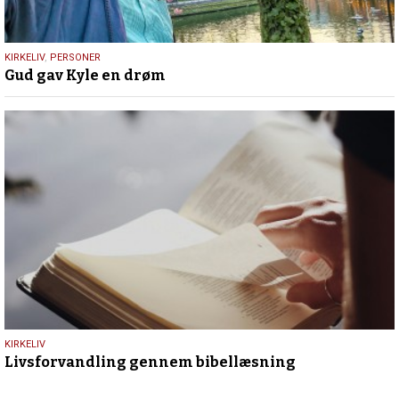
9.
KIRKELIV
,
PERSONER
Gud gav Kyle en drøm
juli
2026
9.
KIRKELIV
Livsforvandling gennem bibellæsning
juli
2026