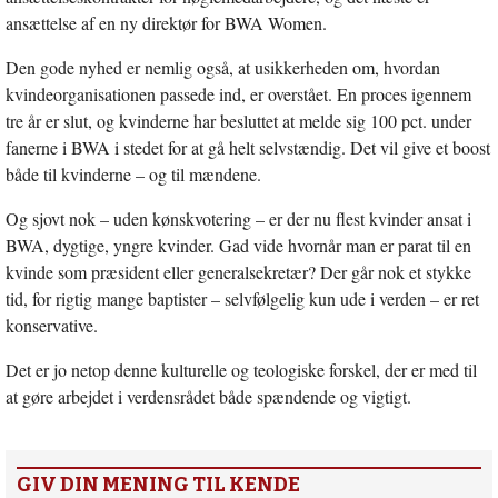
ansættelse af en ny direktør for BWA Women.
Den gode nyhed er nemlig også, at usikkerheden om, hvordan
kvindeorganisationen passede ind, er overstået. En proces igennem
tre år er slut, og kvinderne har besluttet at melde sig 100 pct. under
fanerne i BWA i stedet for at gå helt selvstændig. Det vil give et boost
både til kvinderne – og til mændene.
Og sjovt nok – uden kønskvotering – er der nu flest kvinder ansat i
BWA, dygtige, yngre kvinder. Gad vide hvornår man er parat til en
kvinde som præsident eller generalsekretær? Der går nok et stykke
tid, for rigtig mange baptister – selvfølgelig kun ude i verden – er ret
konservative.
Det er jo netop denne kulturelle og teologiske forskel, der er med til
at gøre arbejdet i verdensrådet både spændende og vigtigt.
GIV DIN MENING TIL KENDE