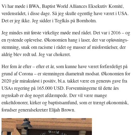
Vi har møde i BWA, Baptist World Alliances Eksekutiv Komité,
verdensrådet, i disse dage. Så jeg skulle egentlig have været i USA.
Det er jeg ikke. Jeg sidder i Teglkås på Bornholm.
Jeg mindes mit første virkelige møde med rådet. Det var i 2016 – og
en rystende oplevelse. Økonomien hang i laser, der var opløsnings-
stemning, snak om racisme i rådet og masser af misforståelser, der
aldrig blev redt ud. Jeg var chokeret.
Her fem år efter – efter et år, som kunne have været forfærdeligt på
grund af Corona – er stemningen diametralt modsat. Økonomien for
2020 går mirakuløst i positiv, bl.a. takket være en generøs gave fra
USAs regering på 165.000 USD. Forventningerne til dette års
regnskab er dog noget afdæmpede. Der vil være mange
enkeltdonorer, kirker og baptistsamfund, som er trængt økonomisk,
forudser generalsekretær Elijah Brown.