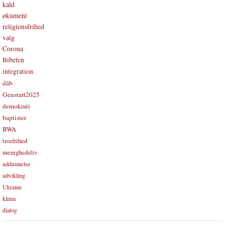
kald
økumeni
religionsfrihed
valg
Corona
Bibelen
integration
dåb
Genstart2025
demokrati
baptister
BWA
trosfrihed
menighedsliv
uddannelse
udvikling
Ukraine
klima
dialog