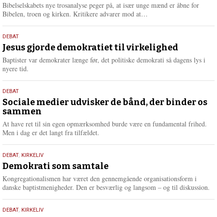
e
Bibelselskabets nye trosanalyse peger på, at især unge mænd er åbne for
L
Bibelen, troen og kirken. Kritikere advarer mod at…
æ
s
18.
DEBAT
m
maj
Jesus gjorde demokratiet til virkelighed
e
2026
r
Baptister var demokrater længe før, det politiske demokrati så dagens lys i
e
nyere tid.
18.
DEBAT
maj
Sociale medier udvisker de bånd, der binder os
sammen
2026
At have ret til sin egen opmærksomhed burde være en fundamental frihed.
Men i dag er det langt fra tilfældet.
18.
DEBAT
,
KIRKELIV
maj
Demokrati som samtale
2026
Kongregationalismen har været den gennemgående organisationsform i
danske baptistmenigheder. Den er besværlig og langsom – og til diskussion.
18.
DEBAT
,
KIRKELIV