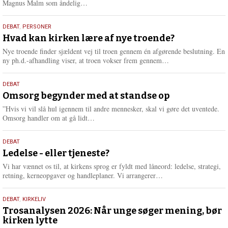
L
Magnus Malm som åndelig…
æ
s
25.
DEBAT
,
PERSONER
m
juli
Hvad kan kirken lære af nye troende?
e
2026
r
Nye troende finder sjældent vej til troen gennem én afgørende beslutning. En
e
L
ny ph.d.-afhandling viser, at troen vokser frem gennem…
æ
s
9.
DEBAT
m
juli
Omsorg begynder med at standse op
e
2026
r
”Hvis vi vil slå hul igennem til andre mennesker, skal vi gøre det uventede.
e
L
Omsorg handler om at gå lidt…
æ
s
10.
DEBAT
m
juni
Ledelse - eller tjeneste?
e
2026
r
Vi har vænnet os til, at kirkens sprog er fyldt med låneord: ledelse, strategi,
e
L
retning, kerneopgaver og handleplaner. Vi arrangerer…
æ
s
2.
DEBAT
,
KIRKELIV
m
juni
Trosanalysen 2026: Når unge søger mening, bør
e
kirken lytte
2026
r