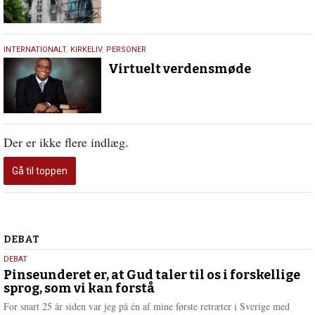
24.
INTERNATIONALT
,
KIRKELIV
,
PERSONER
juli
Virtuelt verdensmøde
2020
Der er ikke flere indlæg.
Gå til toppen
Debat
DEBAT
5.
DEBAT
august
Pinseunderet er, at Gud taler til os i forskellige
sprog, som vi kan forstå
2026
For snart 25 år siden var jeg på én af mine første retræter i Sverige med