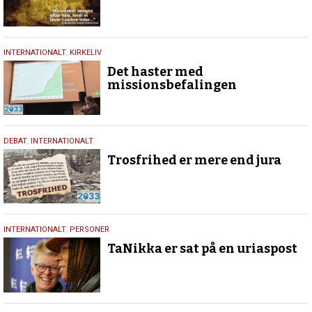
26.
INTERNATIONALT
,
KIRKELIV
april
Det haster med
2026
missionsbefalingen
14.
DEBAT
,
INTERNATIONALT
april
Trosfrihed er mere end jura
2026
13.
INTERNATIONALT
,
PERSONER
marts
TaNikka er sat på en uriaspost
2026