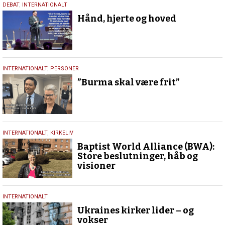
24.
DEBAT
,
INTERNATIONALT
august
Hånd, hjerte og hoved
2025
9.
INTERNATIONALT
,
PERSONER
marts
”Burma skal være frit”
2025
7.
INTERNATIONALT
,
KIRKELIV
marts
Baptist World Alliance (BWA):
2025
Store beslutninger, håb og
visioner
8.
INTERNATIONALT
juli
Ukraines kirker lider – og
2023
vokser