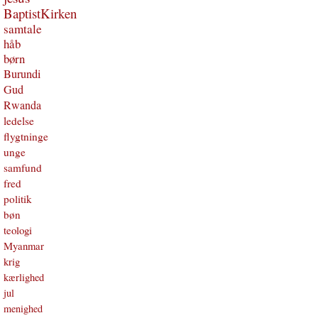
BaptistKirken
samtale
håb
børn
Burundi
Gud
Rwanda
ledelse
flygtninge
unge
samfund
fred
politik
bøn
teologi
Myanmar
krig
kærlighed
jul
menighed